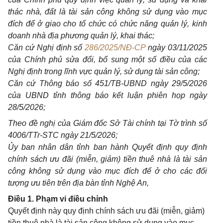
thác nhà, đất là tài sản công không sử dụng vào mục
đích để ở giao cho tổ chức có chức năng quản lý, kinh
doanh nhà địa phương quản lý, khai thác;
Căn cứ Nghị định số
286/2025/NĐ-CP
ngày 03/11/2025
của Chính phủ sửa đổi, bổ sung một số điều của các
Nghị định trong lĩnh vực quản lý, sử dụng tài sản công;
Căn cứ Thông báo số 451/TB-UBND ngày 29/5/2026
của UBND tỉnh thông báo kết luận phiên họp ngày
28/5/2026;
Theo đề nghị của Giám đốc Sở Tài chính tại Tờ trình số
4006/TTr-STC ngày 21/5/2026;
Ủy ban nhân dân tỉnh ban hành Quyết định quy định
chính sách ưu đãi (miễn, giảm) tiền thuê nhà là tài sản
công không sử dụng vào mục đích để ở cho các đối
tượng ưu tiên trên địa bàn tỉnh Nghệ An,
Điều 1. Phạm vi điều chỉnh
Quyết định này quy định chính sách ưu đãi (miễn, giảm)
tiền thuê nhà là tài sản công không sử dụng vào mục