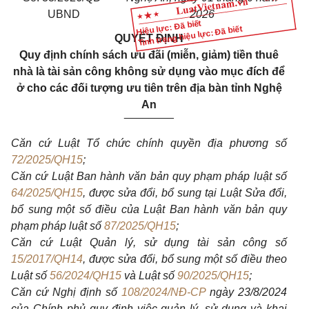
UBND
2026
Hiệu lực: Đã biết
Tình trạng hiệu lực: Đã biết
QUYẾT ĐỊNH
Quy định chính sách ưu đãi (miễn, giảm) tiền thuê
nhà là tài sản công không sử dụng vào mục đích để
ở cho các đối tượng ưu tiên trên địa bàn tỉnh Nghệ
An
________
Căn cứ Luật Tổ chức chính quyền địa phương số
72/2025/QH15
;
Căn cứ Luật Ban hành văn bản quy phạm pháp luật số
64/2025/QH15
, được sửa đổi, bổ sung tại Luật Sửa đổi,
bổ sung một số điều của Luật Ban hành văn bản quy
phạm pháp luật số
87/2025/QH15
;
Căn cứ Luật Quản lý, sử dụng tài sản công số
15/2017/QH14
, được sửa đổi, bổ sung một số điều theo
Luật số
56/2024/QH15
và Luật số
90/2025/QH15
;
Căn cứ Nghị định số
108/2024/NĐ-CP
ngày 23/8/2024
của Chính phủ quy định việc quản lý, sử dụng và khai