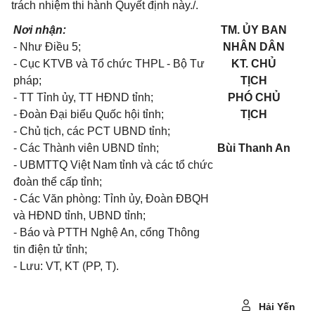
trách nhiệm thi hành Quyết định này./.
Nơi nhận:
TM. ỦY BAN
- Như Điều 5;
NHÂN DÂN
- Cục KTVB và Tổ chức THPL - Bộ Tư
KT. CHỦ
pháp;
TỊCH
- TT Tỉnh ủy, TT HĐND tỉnh;
PHÓ CHỦ
- Đoàn Đại biểu Quốc hội tỉnh;
TỊCH
- Chủ tịch, các PCT UBND tỉnh;
- Các Thành viên UBND tỉnh;
Bùi Thanh An
- UBMTTQ Việt Nam tỉnh và các tổ chức
đoàn thể cấp tỉnh;
- Các Văn phòng: Tỉnh ủy, Đoàn ĐBQH
và HĐND tỉnh, UBND tỉnh;
- Báo và PTTH Nghệ An, cổng Thông
tin điện tử tỉnh;
- Lưu: VT, KT (PP, T).
Hải Yến