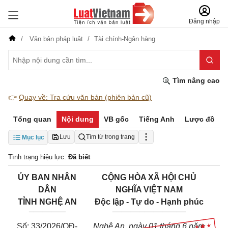
Đăng nhập
Văn bản pháp luật
Tài chính-Ngân hàng
Tìm nâng cao
👉
Quay về: Tra cứu văn bản (phiên bản cũ)
Tổng quan
Nội dung
VB gốc
Tiếng Anh
Lược đồ
Lưu
Tìm từ trong trang
Mục lục
Tình trạng hiệu lực:
Đã biết
ỦY BAN NHÂN
CỘNG HÒA XÃ HỘI CHỦ
DÂN
NGHĨA VIỆT NAM
TỈNH NGHỆ AN
Độc lập - Tự do - Hạnh phúc
________
________________
Số: 33/2026/QĐ-
Nghệ An, ngày 01 tháng 6 năm