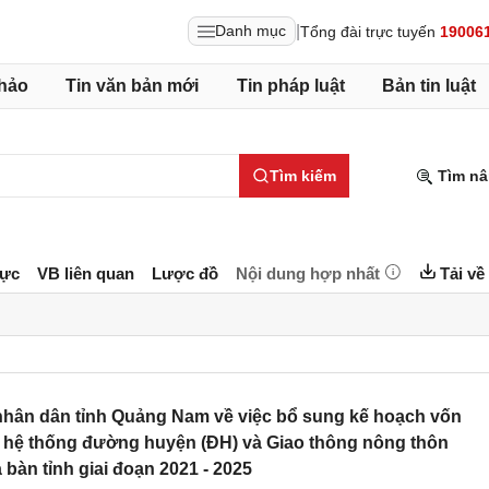
|
Danh mục
Tổng đài trực tuyến
19006
hảo
Tin văn bản mới
Tin pháp luật
Bản tin luật
Tìm kiếm
Tìm nâ
lực
VB liên quan
Lược đồ
Nội dung hợp nhất
Tải về
hân dân tỉnh Quảng Nam về việc bổ sung kế hoạch vốn
a hệ thống đường huyện (ĐH) và Giao thông nông thôn
 bàn tỉnh giai đoạn 2021 - 2025