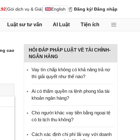
|
|
192
Gói dịch vụ & Giá
English
Đăng ký
/ Đăng nhập
Luật sư tư vấn
AI Luật
Tiện ích
HỎI ĐÁP PHÁP LUẬT VỀ TÀI CHÍNH-
ng cao
NGÂN HÀNG
Vay tín chấp không có khả năng trả nợ
thì giải quyết như thế nào?
Ai có thẩm quyền ra lệnh phong tỏa tài
khoản ngân hàng?
Cho người khác vay tiền bằng ngoại tệ
có bị tịch thu không?
Cách xác định chi phí lãi vay với doanh