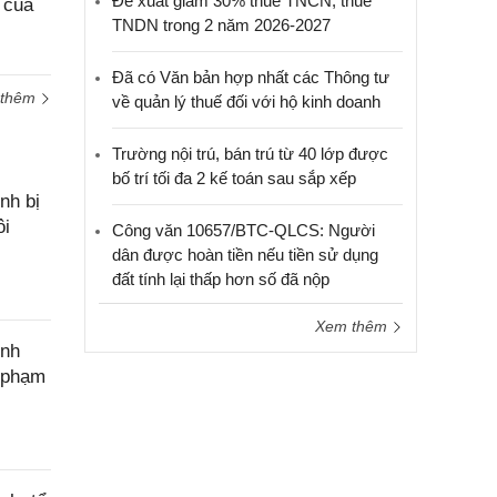
Đề xuất giảm 30% thuế TNCN, thuế
 của
hỗ trợ
TNDN trong 2 năm 2026-2027
Đã có Văn bản hợp nhất các Thông tư
 thêm
về quản lý thuế đối với hộ kinh doanh
Trường nội trú, bán trú từ 40 lớp được
bố trí tối đa 2 kế toán sau sắp xếp
nh bị
ôi
Công văn 10657/BTC-QLCS: Người
dân được hoàn tiền nếu tiền sử dụng
đất tính lại thấp hơn số đã nộp
Xem thêm
ính
c phạm