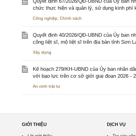
Quyết định 67/2026/QĐ-UBND của Ủy ban nhâ
chức thực hiện và quản lý, sử dụng kinh phí 
Công nghiệp
,
Chính sách
Quyết định 40/2026/QĐ-UBND của Ủy ban nhân
công liệt sĩ, mộ liệt sĩ trên địa bàn tỉnh Sơn L
Xây dựng
Kế hoạch 279/KH-UBND của Ủy ban nhân dân 
với bạo lực trên cơ sở giới giai đoạn 2026 - 
An ninh trật tự
GIỚI THIỆU
DỊCH VỤ
Lời giới thiệu
Tra cứu văn