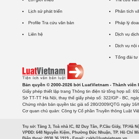
Lịch sử phát triển
Phân tích v
Profile Tra cứu văn bản
Pháp lý doa
Liên hệ
Dịch vụ dịch
Dịch vụ nội
Tổng đài tư
Bản quyền © 2000-2026 bởi LuatVietnam - Thành viên
Giấy phép thiết lập trang Thông tin điện tử tổng hợp số:
Sở TT-TT Hà Nội, thay thế giấy phép số: 322/GP - BC, ngà
Chứng nhận bản quyền tác giả số 280/2009/QTG ngày 16/02
Cơ quan chủ quản: Công ty Cổ phần Truyền thông Luật Việ
Trụ sở: Tầng 3, Toà nhà IC, 82 Duy Tân, P.Cầu Giấy, TP.Hà N
VPĐD: 648 Nguyễn Kiệm, Phường Đức Nhuận, TP. Hồ Chí M
Điện thoại: 0938 36 1919 - Email:
cskh@luatvietnam.vn