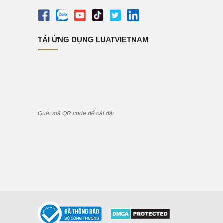
TẢI ỨNG DỤNG LUATVIETNAM
Quét mã QR code để cài đặt