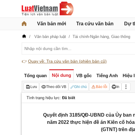
Văn bản mới
Tra cứu văn bản
Dự t
Văn bản pháp luật
Tài chính-Ngân hàng,
Giao thông
👉
Quay về: Tra cứu văn bản (phiên bản cũ)
Nội dung
Tổng quan
VB gốc
Tiếng Anh
Hiệu 
Lưu
Theo dõi VB
Ghi chú
Báo lỗi
In
Tình trạng hiệu lực:
Đã biết
Quyết định 3185/QĐ-UBND của Ủy ban n
năm 2022 thực hiện đề án Kiên cố hó
(GTNT) trên địa