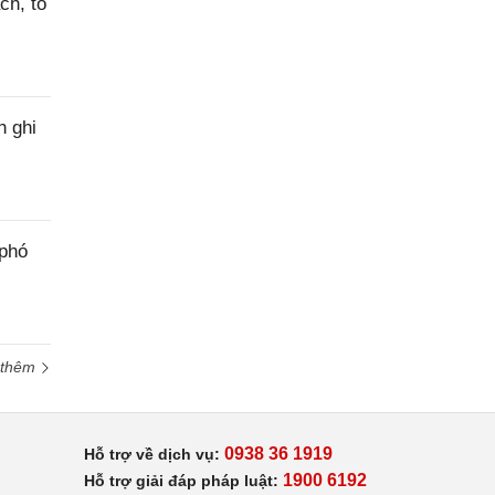
ch, tổ
h ghi
 phó
 thêm
0938 36 1919
Hỗ trợ về dịch vụ:
1900 6192
Hỗ trợ giải đáp pháp luật: