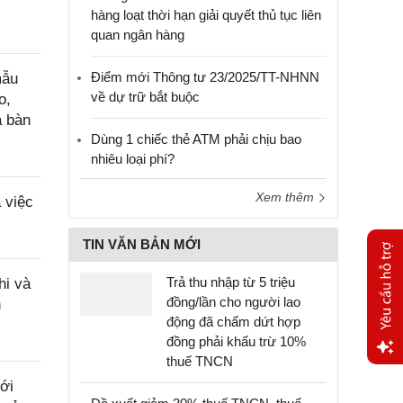
hàng loạt thời hạn giải quyết thủ tục liên
quan ngân hàng
Điểm mới Thông tư 23/2025/TT-NHNN
mẫu
về dự trữ bắt buộc
o,
a bàn
Dùng 1 chiếc thẻ ATM phải chịu bao
nhiêu loại phí?
Xem thêm
 việc
TIN VĂN BẢN MỚI
Trả thu nhập từ 5 triệu
hi và
đồng/lần cho người lao
n
động đã chấm dứt hợp
đồng phải khấu trừ 10%
thuế TNCN
Yêu
ới
cầu