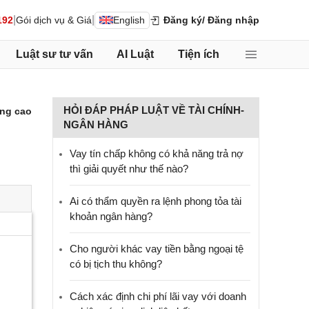
|
|
192
Gói dịch vụ & Giá
English
Đăng ký
/ Đăng nhập
Luật sư tư vấn
AI Luật
Tiện ích
HỎI ĐÁP PHÁP LUẬT VỀ TÀI CHÍNH-
ng cao
NGÂN HÀNG
Vay tín chấp không có khả năng trả nợ
thì giải quyết như thế nào?
Ai có thẩm quyền ra lệnh phong tỏa tài
khoản ngân hàng?
Cho người khác vay tiền bằng ngoại tệ
có bị tịch thu không?
Cách xác định chi phí lãi vay với doanh