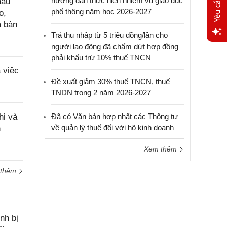
hướng dẫn thực hiện nhiệm vụ giáo dục
mẫu
phổ thông năm học 2026-2027
o,
a bàn
Trả thu nhập từ 5 triệu đồng/lần cho
người lao động đã chấm dứt hợp đồng
Yêu
phải khấu trừ 10% thuế TNCN
cầu
 việc
hỗ trợ
Đề xuất giảm 30% thuế TNCN, thuế
TNDN trong 2 năm 2026-2027
hi và
Đã có Văn bản hợp nhất các Thông tư
về quản lý thuế đối với hộ kinh doanh
n
Xem thêm
 thêm
nh bị