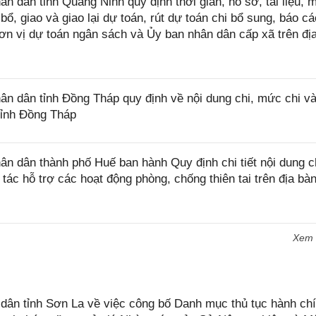
dân tỉnh Quảng Ninh quy định thời gian, hồ sơ, tài liệu, 
bổ, giao và giao lại dự toán, rút dự toán chi bổ sung, báo cá
ơn vị dự toán ngân sách và Ủy ban nhân dân cấp xã trên đị
 dân tỉnh Đồng Tháp quy định về nội dung chi, mức chi và
tỉnh Đồng Tháp
 dân thành phố Huế ban hành Quy định chi tiết nội dung c
tác hỗ trợ các hoạt động phòng, chống thiên tai trên địa bà
Xem
n tỉnh Sơn La về việc công bố Danh mục thủ tục hành chí