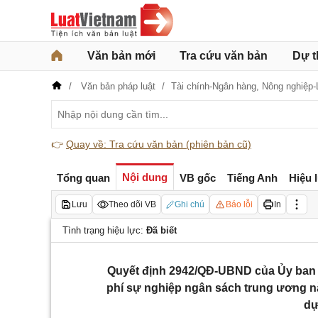
Văn bản mới
Tra cứu văn bản
Dự t
Văn bản pháp luật
Tài chính-Ngân hàng,
Nông nghiệp-
👉
Quay về: Tra cứu văn bản (phiên bản cũ)
Nội dung
Tổng quan
VB gốc
Tiếng Anh
Hiệu 
Lưu
Theo dõi VB
Ghi chú
Báo lỗi
In
Tình trạng hiệu lực:
Đã biết
Quyết định 2942/QĐ-UBND của Ủy ban 
phí sự nghiệp ngân sách trung ương n
dự