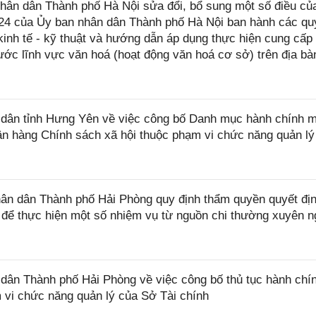
ân dân Thành phố Hà Nội sửa đổi, bổ sung một số điều củ
4 của Ủy ban nhân dân Thành phố Hà Nội ban hành các qu
 kinh tế - kỹ thuật và hướng dẫn áp dụng thực hiện cung cấp
ớc lĩnh vực văn hoá (hoạt động văn hoá cơ sở) trên địa bà
dân tỉnh Hưng Yên về việc công bố Danh mục hành chính 
ân hàng Chính sách xã hội thuộc phạm vi chức năng quản lý
n dân Thành phố Hải Phòng quy định thẩm quyền quyết đị
hí để thực hiện một số nhiệm vụ từ nguồn chi thường xuyên 
ân Thành phố Hải Phòng về việc công bố thủ tục hành chí
 vi chức năng quản lý của Sở Tài chính