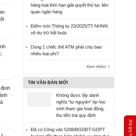
hàng loạt thời hạn giải quyết thủ tục liên
an
quan ngân hàng
ội
Điểm mới Thông tư 23/2025/TT-NHNN
về dự trữ bắt buộc
ính
Dùng 1 chiếc thẻ ATM phải chịu bao
;
nhiêu loại phí?
c
Xem thêm
TIN VĂN BẢN MỚI
 định
đánh
Không được lấy danh
hà
nghĩa “tự nguyện” ép học
sinh tham gia hoạt động,
thu tiền trái quy định
Đã có Công văn 5208/BGDĐT-GDPT