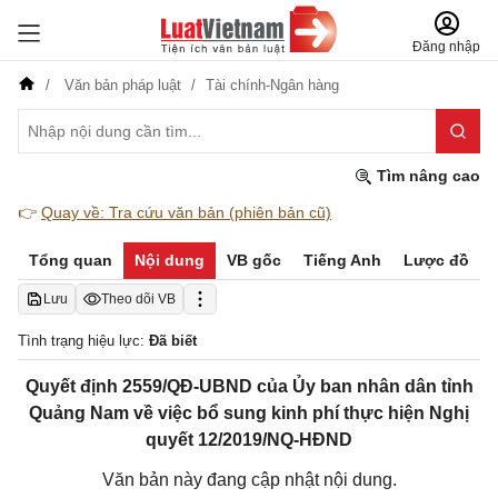
Đăng nhập
Văn bản pháp luật
Tài chính-Ngân hàng
Tìm nâng cao
👉
Quay về: Tra cứu văn bản (phiên bản cũ)
Tổng quan
Nội dung
VB gốc
Tiếng Anh
Lược đồ
Lưu
Theo dõi VB
Tình trạng hiệu lực:
Đã biết
Quyết định 2559/QĐ-UBND của Ủy ban nhân dân tỉnh
Quảng Nam về việc bổ sung kinh phí thực hiện Nghị
quyết 12/2019/NQ-HĐND
Văn bản này đang cập nhật nội dung.