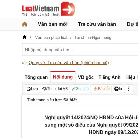
Văn bản mới
Tra cứu văn bản
Dự t
Văn bản pháp luật
Tài chính-Ngân hàng
👉
Quay về: Tra cứu văn bản (phiên bản cũ)
Nội dung
Tổng quan
VB gốc
Tiếng Anh
Hiệu 
Lưu
Theo dõi VB
Ghi chú
Báo lỗi
In
Tình trạng hiệu lực:
Đã biết
Nghị quyết 14/2024/NQ-HĐND của Hội đ
sung một số điều của Nghị quyết 09/20
HĐND ngày 09/12/20