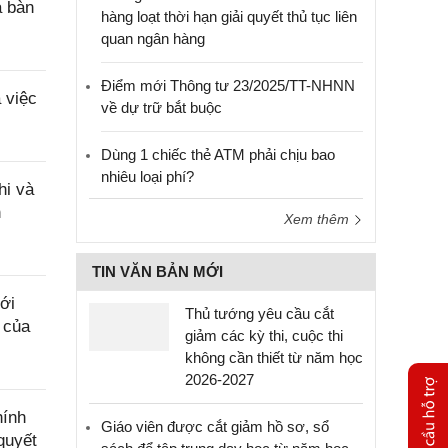
a bàn
hàng loạt thời hạn giải quyết thủ tục liên
quan ngân hàng
Điểm mới Thông tư 23/2025/TT-NHNN
 việc
về dự trữ bắt buộc
Dùng 1 chiếc thẻ ATM phải chịu bao
nhiêu loại phí?
hi và
n
Xem thêm
TIN VĂN BẢN MỚI
ới
Thủ tướng yêu cầu cắt
 của
giảm các kỳ thi, cuộc thi
không cần thiết từ năm học
2026-2027
hính
Giáo viên được cắt giảm hồ sơ, sổ
quyết