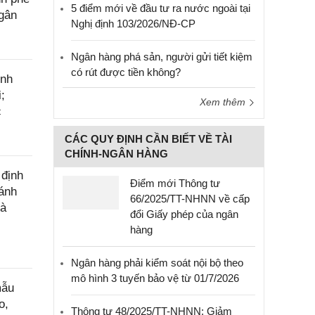
5 điểm mới về đầu tư ra nước ngoài tại
ngân
Nghị định 103/2026/NĐ-CP
Ngân hàng phá sản, người gửi tiết kiệm
có rút được tiền không?
ính
;
Xem thêm
c
CÁC QUY ĐỊNH CẦN BIẾT VỀ TÀI
CHÍNH-NGÂN HÀNG
 định
Điểm mới Thông tư
đánh
66/2025/TT-NHNN về cấp
hà
đổi Giấy phép của ngân
hàng
Ngân hàng phải kiểm soát nội bộ theo
mô hình 3 tuyến bảo vệ từ 01/7/2026
mẫu
o,
Thông tư 48/2025/TT-NHNN: Giảm