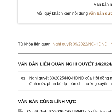
Văn bản n
Mời quý khách xem nội dung
văn bản dướ
Từ khóa liên quan:
Nghị quyết 09/2022/NQ-HĐND
,
VĂN BẢN LIÊN QUAN NGHỊ QUYẾT 14/202
Nghị quyết 30/2025/NQ-HĐND của Hội đồng nhâ
01
định mức phân bổ dự toán chi thường xuyên 
VĂN BẢN CÙNG LĨNH VỰC
Quyết định 67/2026/QĐ-UBND của Ủy ban nhâ