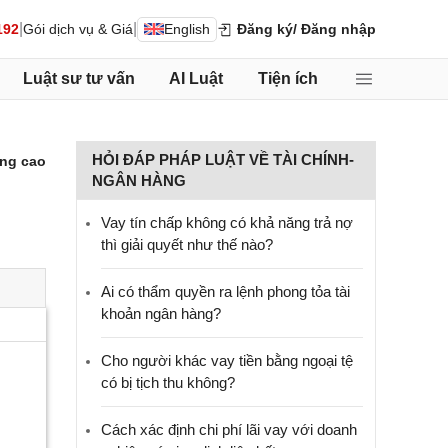
|
|
192
Gói dịch vụ & Giá
English
Đăng ký
/ Đăng nhập
Luật sư tư vấn
AI Luật
Tiện ích
HỎI ĐÁP PHÁP LUẬT VỀ TÀI CHÍNH-
ng cao
NGÂN HÀNG
Vay tín chấp không có khả năng trả nợ
thì giải quyết như thế nào?
Ai có thẩm quyền ra lệnh phong tỏa tài
khoản ngân hàng?
Cho người khác vay tiền bằng ngoại tệ
có bị tịch thu không?
Cách xác định chi phí lãi vay với doanh