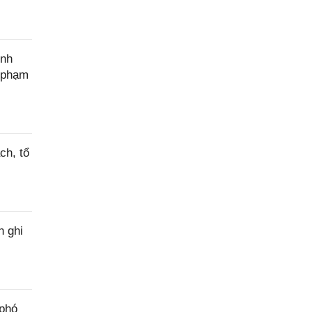
ính
c phạm
ch, tổ
h ghi
 phó