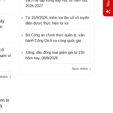
sách để tập trung dạy học từ năm học
2026-2027
Từ 15/9/2026, kiểm tra tần số vô tuyến
Yêu
gày
điện được thực hiện từ xa
cầu
ới
hỗ trợ
Bộ Công an chính thức quản lý, vận
hành Cổng Dịch vụ công quốc gia
cố
Xăng, dầu đồng loạt giảm giá từ 15h
hạm vi
hôm nay, 06/8/2026
Xem thêm
 thêm
nh bị
ôi