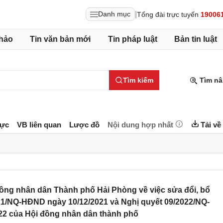
|
Danh mục
Tổng đài trực tuyến
19006
hảo
Tin văn bản mới
Tin pháp luật
Bản tin luật
Tìm kiếm
Tìm nâ
lực
VB liên quan
Lược đồ
Nội dung hợp nhất
Tải về
ồng nhân dân Thành phố Hải Phòng về việc sửa đổi, bổ
21/NQ-HĐND ngày 10/12/2021 và Nghị quyết 09/2022/NQ-
22 của Hội đồng nhân dân thành phố