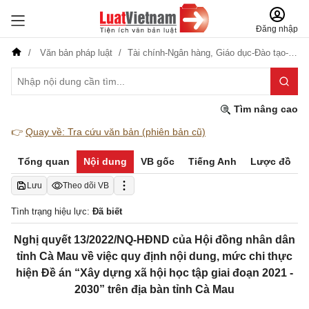
Đăng nhập
Văn bản pháp luật
Tài chính-Ngân hàng,
Giáo dục-Đào tạo-Dạy nghề
Tìm nâng cao
👉
Quay về: Tra cứu văn bản (phiên bản cũ)
Tổng quan
Nội dung
VB gốc
Tiếng Anh
Lược đồ
Lưu
Theo dõi VB
Tình trạng hiệu lực:
Đã biết
Nghị quyết 13/2022/NQ-HĐND của Hội đồng nhân dân
tỉnh Cà Mau về việc quy định nội dung, mức chi thực
hiện Đề án “Xây dựng xã hội học tập giai đoạn 2021 -
2030” trên địa bàn tỉnh Cà Mau