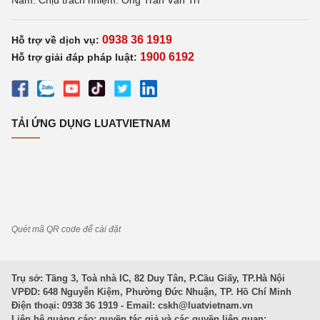
Nam. Chịu trách nhiệm: Ông Trần Văn Trí
0938 36 1919
Hỗ trợ về dịch vụ:
1900 6192
Hỗ trợ giải đáp pháp luật:
TẢI ỨNG DỤNG LUATVIETNAM
Quét mã QR code để cài đặt
Trụ sở: Tầng 3, Toà nhà IC, 82 Duy Tân, P.Cầu Giấy, TP.Hà Nội
VPĐD: 648 Nguyễn Kiệm, Phường Đức Nhuận, TP. Hồ Chí Minh
Điện thoại: 0938 36 1919 - Email:
cskh@luatvietnam.vn
Liên hệ quảng cáo; quyền tác giả và các quyền liên quan: