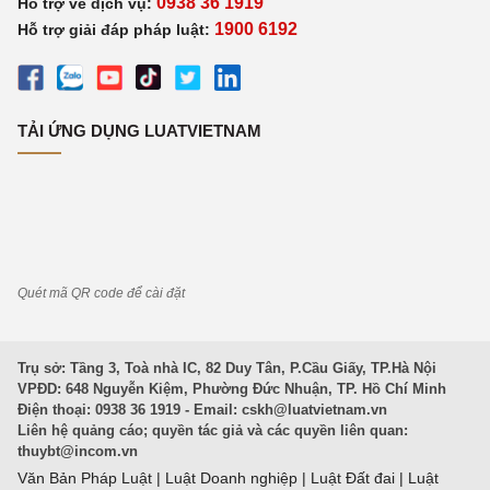
0938 36 1919
Hỗ trợ về dịch vụ:
1900 6192
Hỗ trợ giải đáp pháp luật:
TẢI ỨNG DỤNG LUATVIETNAM
Quét mã QR code để cài đặt
Trụ sở: Tầng 3, Toà nhà IC, 82 Duy Tân, P.Cầu Giấy, TP.Hà Nội
VPĐD: 648 Nguyễn Kiệm, Phường Đức Nhuận, TP. Hồ Chí Minh
Điện thoại: 0938 36 1919 - Email:
cskh@luatvietnam.vn
Liên hệ quảng cáo; quyền tác giả và các quyền liên quan:
thuybt@incom.vn
Văn Bản Pháp Luật
|
Luật Doanh nghiệp
|
Luật Đất đai
|
Luật