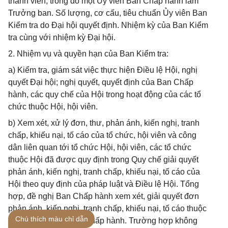
thành viên, trong đó một Ủy viên Ban Chấp hành làm
Trưởng ban. Số lượng, cơ cấu, tiêu chuẩn Ủy viên Ban
Kiểm tra do Đại hội quyết định. Nhiệm kỳ của Ban Kiểm
tra cùng với nhiệm kỳ Đại hội.
2. Nhiệm vụ và quyền hạn của Ban Kiểm tra:
a) Kiểm tra, giám sát việc thực hiện Điều lệ Hội, nghị
quyết Đại hội; nghị quyết, quyết định của Ban Chấp
hành, các quy chế của Hội trong hoạt động của các tổ
chức thuộc Hội, hội viên.
b) Xem xét, xử lý đơn, thư, phản ánh, kiến nghị, tranh
chấp, khiếu nại, tố cáo của tổ chức, hội viên và công
dân liên quan tới tổ chức Hội, hội viên, các tổ chức
thuộc Hội đã được quy định trong Quy chế giải quyết
phản ánh, kiến nghị, tranh chấp, khiếu nại, tố cáo của
Hội theo quy định của pháp luật và Điều lệ Hội. Tổng
hợp, đề nghị Ban Chấp hành xem xét, giải quyết đơn
phản ánh, kiến nghị, tranh chấp, khiếu nại, tố cáo thuộc
Chú thích màu chỉ dẫn
thẩm quyền của Ban Chấp hành. Trường hợp không