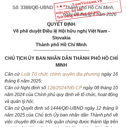
Số: 3388/QĐ-UBND
Thành phố Hồ Chí Minh,
Hiệu lực: Đã biết
Tình trạng hiệu lực: Đã biết
ngày 08
t
háng 6 năm 2026
QUYẾT ĐỊNH
Về phê duyệt Điều lệ Hội hữu nghị Việt Nam -
Slovakia
Thành phố Hồ Chí Minh
______________________
CHỦ TỊCH ỦY BAN NHÂN DÂN THÀNH PHỐ HỒ CHÍ
MINH
Căn cứ
Luật Tổ chức chính quyền địa phương
ngày 16
tháng 6 năm 2025;
Căn cứ Nghị định số
126/2024/NĐ-CP
ngày 08 tháng 10
năm 2024 của Chính phủ quy định về tổ chức, hoạt động
và quản lý hội;
Căn cứ Quyết định số 1444/QĐ-UBND ngày 12 tháng 9
năm 2025 của Chủ tịch Ủy ban nhân dân Thành phố về
việc chuyển đổi các Hội quần chúng được thành lập trên