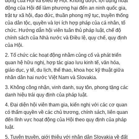
động của Hội và Điều lệ Hội. Không được lợi dụng hoạt
động của Hội để làm phương hại đến an ninh quốc gia,
trật tự xã hội, đạo đức, thuần phong mỹ tục, truyền thống
của dân tộc, quyền và lợi ích hợp pháp của cá nhân, tổ
chức. Hướng dẫn hội viên tuân thủ pháp luật, chế độ
chính sách của Nhà nước và Điều lệ, quy chế, quy định
của Hội.
2. Tổ chức các hoạt động nhằm củng cố và phát triển
quan hệ hữu nghị, hợp tác giao lưu kinh tế, văn hóa,
giáo dục, y tế, du lịch, thể thao, khoa học kỹ thuật giữa
nhân dân hai nước Việt Nam và Slovakia.
3. Không công nhận, vinh danh, suy tôn, phong tặng các
danh hiệu trái quy định của pháp luật.
4. Đại diện hội viên tham gia, kiến nghị với các cơ quan
có thẩm quyền về các chủ trương, chính sách, liên quan
đến lĩnh vực hoạt động của Hội theo quy định của pháp
luật.
5. Tuyên truyền, giới thiệu với nhân dân Slovakia về đất