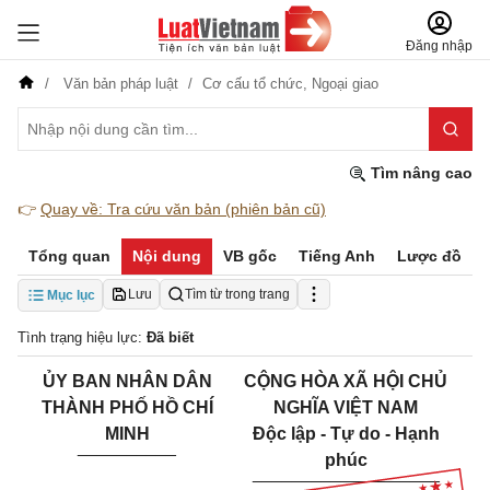
Đăng nhập
Văn bản pháp luật
Cơ cấu tổ chức,
Ngoại giao
Tìm nâng cao
👉
Quay về: Tra cứu văn bản (phiên bản cũ)
Tổng quan
Nội dung
VB gốc
Tiếng Anh
Lược đồ
Lưu
Tìm từ trong trang
Mục lục
Tình trạng hiệu lực:
Đã biết
ỦY BAN
NHÂN DÂN
CỘNG HÒA XÃ HỘI CHỦ
THÀNH PHỐ
HỒ CHÍ
NGHĨA VIỆT NAM
MINH
Độc lập - Tự do - Hạnh
__________
phúc
___________________