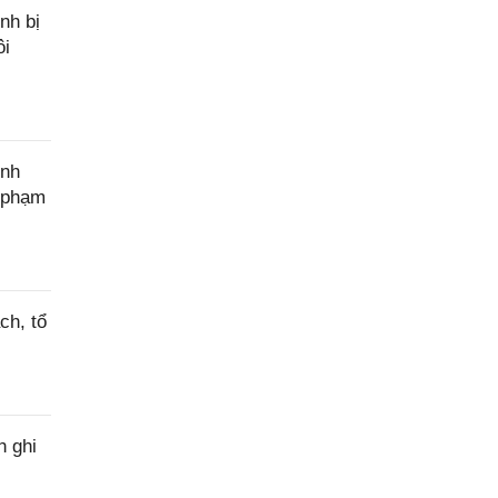
nh bị
ôi
ính
c phạm
ch, tổ
h ghi