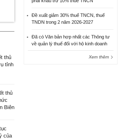
phải khấu trừ 10% thuế TNCN
Đề xuất giảm 30% thuế TNCN, thuế
TNDN trong 2 năm 2026-2027
Đã có Văn bản hợp nhất các Thông tư
về quản lý thuế đối với hộ kinh doanh
t thủ
Xem thêm
ụ tỉnh
ết thủ
chức
n Biên
tục
ý của