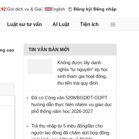
|
|
192
Gói dịch vụ & Giá
English
Đăng ký
/ Đăng nhập
Luật sư tư vấn
AI Luật
Tiện ích
TIN VĂN BẢN MỚI
ng cao
Không được lấy danh
nghĩa “tự nguyện” ép học
sinh tham gia hoạt động,
thu tiền trái quy định
Đã có Công văn 5208/BGDĐT-GDPT
hướng dẫn thực hiện nhiệm vụ giáo dục
phổ thông năm học 2026-2027
Trả thu nhập từ 5 triệu đồng/lần cho
người lao động đã chấm dứt hợp đồng