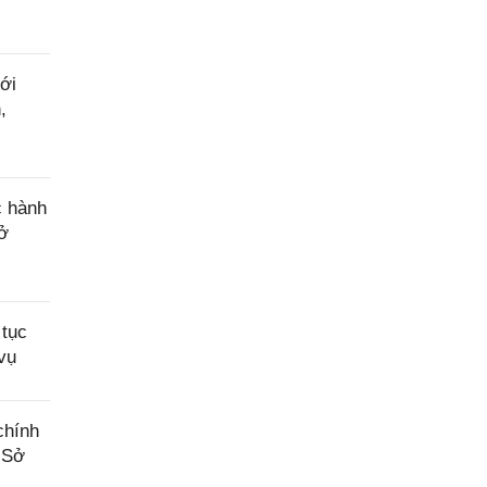
ới
,
c hành
Sở
 tục
vụ
chính
a Sở