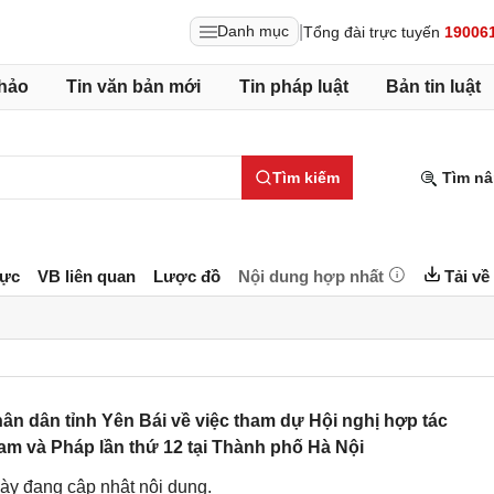
|
Danh mục
Tổng đài trực tuyến
19006
hảo
Tin văn bản mới
Tin pháp luật
Bản tin luật
Tìm kiếm
Tìm nâ
lực
VB liên quan
Lược đồ
Nội dung hợp nhất
Tải về
 dân tỉnh Yên Bái về việc tham dự Hội nghị hợp tác
am và Pháp lần thứ 12 tại Thành phố Hà Nội
ày đang cập nhật nội dung.