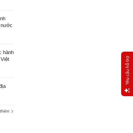
ính
à nước
c hành
 Việt
địa
Yêu
cầu
 thêm
hỗ trợ