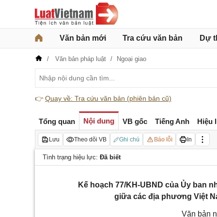
Văn bản mới
Tra cứu văn bản
Dự t
Văn bản pháp luật
Ngoại giao
👉
Quay về: Tra cứu văn bản (phiên bản cũ)
Nội dung
Tổng quan
VB gốc
Tiếng Anh
Hiệu 
Lưu
Theo dõi VB
Ghi chú
Báo lỗi
In
Tình trạng hiệu lực:
Đã biết
Kế hoạch 77/KH-UBND của Ủy ban nhân
giữa các địa phương Việt N
Văn bản n