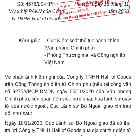
Số:
4576/LS-HPH
Hà Nội
, ngày
18
tháng
11
Hiệu lực: Đã biết
V/v xử lý PAKN của Công
năm
2020
Tình trạng hiệu lực: Đã biết
ty TNHH Hall of Goods
Kính gửi:
- Cục Ki
ể
m soát thủ tục hành chính
(V
ă
n ph
ò
ng Chính phủ)
- Phòng Thương mại và Công nghiệp
Việt Nam.
V
ề phản ánh kiến nghị của Công ty TNHH Hall of Goods
tr
ê
n
Cổ
ng Th
ô
ng tin điện tử Chính phủ (nêu tại công văn
s
ố
9275/VPCP-ĐMDN ngày 05/11/2020 của Văn phòng
Ch
í
nh ph
ủ
), liên quan đến việc hợp pháp h
ó
a l
ã
nh sự giấy
t
ờ
của nước ngoài, Cục Lãnh sự Bộ Ngoại giao xin trao
đ
ổ
i như sau:
Ngày 18/11/2020, Cục Lãnh sự Bộ Ngoại giao đ
ã
có thư
trả lời Công ty TNHH Hall of Goods qua địa ch
ỉ
thư điện tử