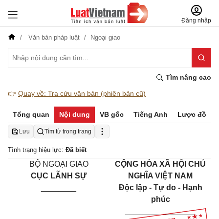
Đăng nhập
Văn bản pháp luật
Ngoại giao
Tìm nâng cao
👉
Quay về: Tra cứu văn bản (phiên bản cũ)
Tổng quan
Nội dung
VB gốc
Tiếng Anh
Lược đồ
Lưu
Tìm từ trong trang
Tình trạng hiệu lực:
Đã biết
BỘ NGOẠI GIAO
CỘNG HÒA XÃ HỘI CHỦ
CỤC LÃNH SỰ
NGHĨA VIỆT NAM
________
Độc lập - Tự do - Hạnh
phúc
________________