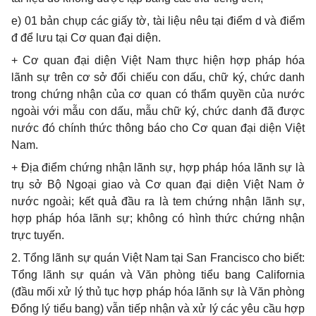
e
) 01 bản chụp các giấy t
ờ,
t
à
i liệu nêu tại điểm d và điểm
đ để lưu tại Cơ quan đại diện.
+ Cơ quan đại diện Việt Nam thực hiện h
ợ
p pháp h
ó
a
lãnh sự trên cơ sở đối chiếu con d
ấ
u, chữ ký, chức danh
trong chứng nhận của cơ quan có th
ẩ
m quyền của nước
ngoài với m
ẫ
u con dấu, mẫu ch
ữ
ký, chức danh đ
ã
được
nước đó ch
í
nh thức thông báo cho Cơ quan đại diện Việt
Nam.
+ Địa điểm ch
ứ
ng nhận
lã
nh sự, hợp pháp h
ó
a l
ã
nh sự là
trụ s
ở
Bộ Ngoại giao và Cơ quan đại di
ệ
n Việt Nam ở
nước ngoài; kết quả
đ
ầu ra là t
e
m chứng nhận l
ã
nh sự,
hợp pháp hóa lãnh sự; không có hình thức chứng nhận
trự
c tuyến.
2. Tổng lãnh s
ự
quán Việt Nam tại San Francisco cho biết:
Tổng lãnh sự quán v
à
Văn phòng ti
ể
u bang California
(đầu m
ố
i xử lý thủ tục hợp pháp h
ó
a lãnh sự là Văn ph
ò
ng
Đ
ổ
ng lý ti
ể
u bang) v
ẫ
n ti
ế
p nhận và xử lý các yêu cầu hợp