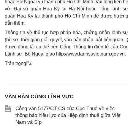
hoặc Sở Ngoại vụ thành phố Hồ Chí Minh. Vui lòng liên hệ
với Đại sứ quán Hoa Kỳ tại H
à
Nội hoặc Tổng lãnh sự
quán Hoa Kỳ tại thành phố H
ồ
Chí Minh để được hướng
d
ẫ
n th
ê
m.
Thông tin về thủ tục h
ợ
p pháp hóa, chứng nhận lãnh sự
(hồ sơ
,
thời gian giải quyết, v
ă
n bản pháp luật liên quan...)
đ
ược đăng t
ả
i cụ thể trên
C
ổng Thông tin điện tử của Cục
L
ã
nh sự, Bộ Ngoại giao
htt
p
://ww
w
.lanhsuvi
e
tnam.gov.vn
.
Trân trọng!”./.
VĂN BẢN CÙNG LĨNH VỰC
Công văn 5177/CT-CS của Cục Thuế về việc
thông báo hiệu lực của Hiệp định thuế giữa Việt
Nam và Síp