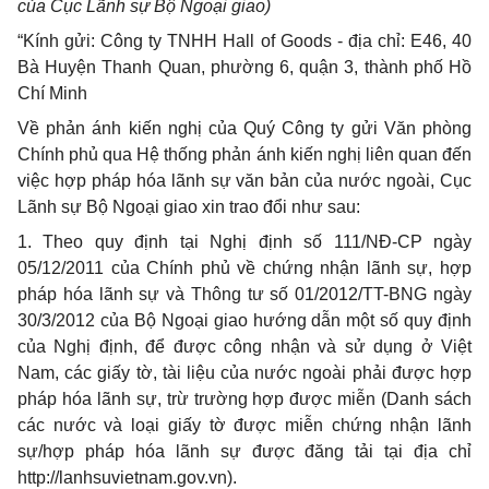
của Cục
Lã
nh sự Bộ Ngoại giao)
“K
í
nh g
ử
i: Công ty TNHH Hall of Goods - địa ch
ỉ
: E46, 40
B
à
Huyện Thanh Quan, phường 6, quận 3
,
thành phố H
ồ
Ch
í
Minh
V
ề ph
ả
n
á
nh ki
ế
n nghị của Quý Công ty g
ử
i Văn phòng
Chính ph
ủ
qua Hệ thống phản ánh kiến nghị
li
ên quan đ
ế
n
việc hợp pháp hóa lãnh sự văn bản của nước ngoài
,
Cục
L
ã
nh sự Bộ Ngoại giao xin trao đ
ổ
i như sau:
1. Theo quy định tại Nghị định số 111/NĐ-CP ngày
05/12/2011 của Ch
í
nh ph
ủ
về chứng nhận lãnh sự, h
ợ
p
ph
á
p h
ó
a l
ã
nh sự v
à
Thông tư s
ố
01/2012/TT-BNG ngày
30/3/2012 c
ủ
a Bộ Ngoại giao hướng dẫn một số quy định
của Nghị định, để được công nhận và sử dụng ở Việt
Nam
,
các giấy t
ờ,
tài liệu của nước ngoài phải được hợp
pháp hóa lãnh sự, trừ trường hợp được miễn (Danh sách
các nước v
à
loại giấy tờ
đ
ược miễn chứng nhận lãnh
sự/hợp pháp h
ó
a lãnh sự được đ
ă
ng tải tại địa ch
ỉ
http://lanhsuvietnam.gov.vn).