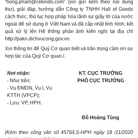
“
hong.pham@cekindo.com
”
(xin gửi kèm theo nội dung
thư), giải đáp
,
hư
ớ
ng dẫn Công ty TNHH Hall of Goods
cách thức, thủ tục hợp ph
á
p h
ó
a lãnh sự giấy tờ của nước
ngo
à
i đ
ể
sử dụng ở Việt Nam và
đ
ã cập nhật tình hình, k
ế
t
qu
ả
xử lý lên Hệ thống phản ảnh kiến nghị tại địa ch
ỉ
http://pakn.dichvucong.gov.vn.
Xin thông tin để Quý Cơ quan biết và trân trọng cảm ơn sự
hợp tác của Quý Cơ quan
./.
Nơi nhận:
KT. CỤC TRƯỞNG
- Như trên;
PHÓ CỤC TRƯỞNG
- Vụ ĐMDN, Vụ
I
, Vụ
KTTH (VPCP);
- L
ư
u: VP, HPH.
Đỗ Hoàng Tùng
(Kèm theo c
ô
ng v
ă
n s
ố
4576/LS-HPH ngày 18 /11/2020