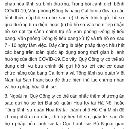
pháp hóa lãnh sự b
ì
nh thường. Trong b
ố
i cảnh dịch bệnh
COVID-19, V
ă
n ph
ò
ng Đổng lý bang California
đ
ưa ra các
hình thức nộp h
ồ
sơ như sau: (i) khu
y
ến khích gửi h
ồ
sơ
qua đường bưu điện; hoặc (ii) bỏ h
ồ
sơ vào hòm tiếp nhận
hồ sơ
đ
ặt tại sảnh ch
í
nh trụ sở Văn phòng Đ
ổ
ng lý ti
ể
u
bang. Văn phòng Đổng lý tiểu bang xử lý và trả hồ sơ sau
7 - 10 ngày làm việc. Đây c
ũ
ng là biện pháp được hầu h
ế
t
các bang trên toàn quốc
á
p dụng trong thời gian bị ảnh
hưởng của dịch COVID-19. Do vậy, Quý Công ty c
ó
thể sử
dụng dịch vụ bưu chính để gửi hồ sơ tới các cơ quan
chức n
ă
ng của bang California và T
ổ
ng lãnh sự quán Việt
Nam tại San Francisco
đ
ể thực hiện thủ tục ch
ứ
ng nhận
v
à
h
ợ
p pháp hóa lãnh sự.
3. Ngoài ra, Quý Công ty có th
ể
c
â
n nh
ắ
c thêm phương
á
n
sau: gửi hồ sơ tới Đại sứ quán Hoa Kỳ tại Hà Nội hoặc
Tổng lãnh sự quán Hoa Kỳ tại thành phố H
ồ
Chi Minh để
chứng nhận con dấu, ch
ữ
ký trên hồ sơ, giấy tờ, sau đó
h
ợ
p pháp hóa lãnh sự tại Cục L
ã
nh sự Bộ Ngoại giao