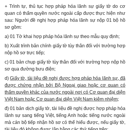
+ Trình tự, thủ tục hợp pháp hóa l
ã
nh s
ự
giấy tờ do cơ
quan có thẩm quyền nước ngoài c
ấ
p được thực hiện như
sau: Người
đ
ề nghị hợp pháp h
ó
a l
ã
nh sự nộp 01 bộ hồ
sơ gồm:
a) 01 Tờ khai hợp pháp hóa
lã
nh sự theo m
ẫ
u quy định;
b) Xuất trình b
ả
n chính giấy t
ờ
tùy thân đối với trường hợp
nộp hồ sơ trực tiếp;
c) 01 bản chụp giấy t
ờ
tùy thân đối với trư
ờ
ng hợp nộp hồ
sơ qua
đ
ường bưu điện;
d)
Gi
ấy
t
ờ,
tài li
ệ
u đề n
g
h
ị đ
ược hợp pháp h
ó
a lãnh s
ự, đã
đ
ược chứng nh
ậ
n bởi B
ộ
Ngo
ạ
i giao ho
ặ
c cơ quan có
thẩm quyền khác của nước ngo
à
i nơi có
Cơ quan đại diện
Việt
Nam ho
ặ
c C
ơ q
u
a
n
đạ
i di
ệ
n Việt Nam kiêm nhiệm;
đ
) 01 bản dịch giấy tờ, tài li
ệ
u
đề
nghị được h
ợ
p pháp hóa
l
ã
nh sự sang tiếng Việt, ti
ế
ng Anh hoặc ti
ế
ng nước ngo
à
i
m
à
cán bộ tiếp nhận h
ồ
sơ c
ó
th
ể
hiểu được, n
ế
u giấy tờ,
tài liệu đ
ó
không được lập b
ằ
ng các thứ tiếng trên;