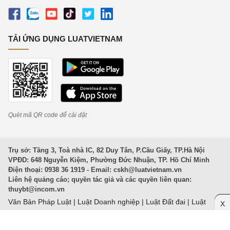
TẢI ỨNG DỤNG LUATVIETNAM
Quét mã QR code để cài đặt
Trụ sở: Tầng 3, Toà nhà IC, 82 Duy Tân, P.Cầu Giấy, TP.Hà Nội
VPĐD: 648 Nguyễn Kiệm, Phường Đức Nhuận, TP. Hồ Chí Minh
Điện thoại: 0938 36 1919 - Email:
cskh@luatvietnam.vn
Liên hệ quảng cáo; quyền tác giả và các quyền liên quan:
thuybt@incom.vn
Văn Bản Pháp Luật
|
Luật Doanh nghiệp
|
Luật Đất đai
|
Luật
X
Hình sự 2015