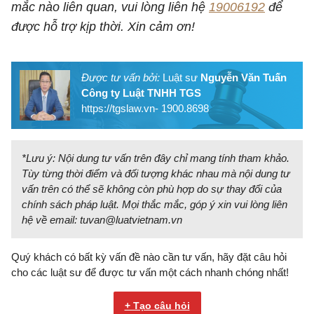
mắc nào liên quan, vui lòng liên hệ
19006192
để
được hỗ trợ kịp thời. Xin cảm ơn!
Được tư vấn bởi:
Luật sư
Nguyễn Văn Tuấn
Công ty Luật TNHH TGS
https://tgslaw.vn- 1900.8698
*Lưu ý: Nội dung tư vấn trên đây chỉ mang tính tham khảo.
Tùy từng thời điểm và đối tượng khác nhau mà nội dung tư
vấn trên có thể sẽ không còn phù hợp do sự thay đổi của
chính sách pháp luật. Mọi thắc mắc, góp ý xin vui lòng liên
hệ về email:
tuvan@luatvietnam.vn
Quý khách có bất kỳ vấn đề nào cần tư vấn, hãy đặt câu hỏi
cho các luật sư để được tư vấn một cách nhanh chóng nhất!
+ Tạo câu hỏi