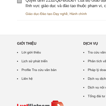
Quyết định 2132/QĐ-BGDĐT của Bộ Giáo dục 
lĩnh vực giáo dục và đào tạo thuộc phạm vi,
Giáo dục-Đào tạo-Dạy nghề
,
Hành chính
GIỚI THIỆU
DỊCH VỤ
Lời giới thiệu
Tra cứu văn
Lịch sử phát triển
Phân tích v
Profile Tra cứu văn bản
Pháp lý doa
Liên hệ
Dịch vụ dịch
Dịch vụ nội
Tổng đài tư