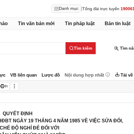
|
Danh mục
Tổng đài trực tuyến
19006
hảo
Tin văn bản mới
Tin pháp luật
Bản tin luật
Tìm kiếm
Tìm nâ
lực
VB liên quan
Lược đồ
Nội dung hợp nhất
Tải về
In
QUYẾT ĐỊNH
ĐBT NGÀY 19 THÁNG 4 NĂM 1985 VỀ VIỆC SỬA ĐỔI,
CHẾ ĐỘ NGHỈ ĐẺ ĐỐI VỚI