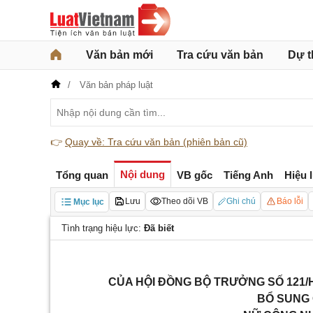
Văn bản mới
Tra cứu văn bản
Dự t
Văn bản pháp luật
👉
Quay về: Tra cứu văn bản (phiên bản cũ)
Nội dung
Tổng quan
VB gốc
Tiếng Anh
Hiệu 
Lưu
Theo dõi VB
Ghi chú
Báo lỗi
Mục lục
Tình trạng hiệu lực:
Đã biết
CỦA HỘI ĐỒNG BỘ TRƯỞNG SỐ 121/H
BỔ SUNG 