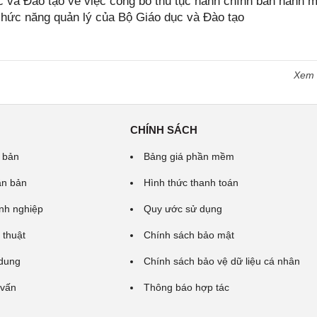
và Đào tạo về việc công bố thủ tục hành chính ban hành m
 chức năng quản lý của Bộ Giáo dục và Đào tạo
Xem
CHÍNH SÁCH
 bản
Bảng giá phần mềm
ăn bản
Hình thức thanh toán
nh nghiệp
Quy ước sử dụng
 thuật
Chính sách bảo mật
 dung
Chính sách bảo vệ dữ liệu cá nhân
 vấn
Thông báo hợp tác