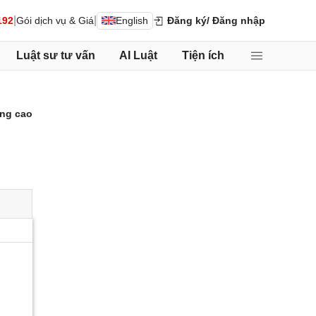
|
|
192
Gói dịch vụ & Giá
English
Đăng ký
/ Đăng nhập
Luật sư tư vấn
AI Luật
Tiện ích
ng cao