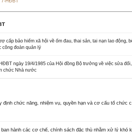
h 7-HĐBT
BT
rợ cấp bảo hiểm xã hội về ốm đau, thai sản, tai nạn lao động, 
c công đoàn quản lý
HĐBT ngày 19/4/1985 của Hội đồng Bộ trưởng về việc sửa đổi,
iên chức Nhà nước
 định chức năng, nhiệm vụ, quyền hạn và cơ cấu tổ chức 
ban hành các cơ chế, chính sách đặc thù nhằm xử lý khó k