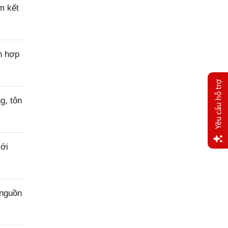
m kết
n hợp
g, tôn
ới
Yêu
cầu
hỗ trợ
 nguồn