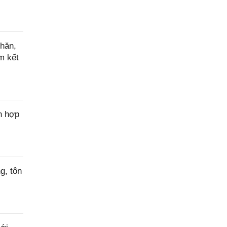
hăn,
m kết
n hợp
g, tôn