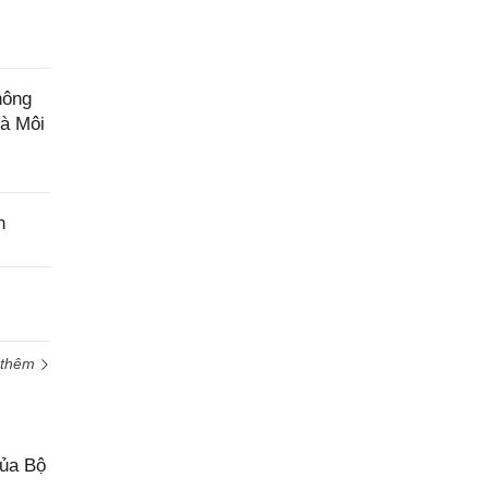
hông
và Môi
n
 thêm
của Bộ