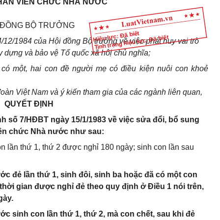
HÂN VIÊN CHỨC NHÀ NƯỚC
 ĐỒNG BỘ TRƯỞNG
Hiệu lực: Đã biết
Tình trạng hiệu lực: Đã biết
2/1984 của Hội đồng Bộ trưởng về việc phát huy vai trò
y dựng và bảo vệ Tổ quốc xã hôị chủ nghĩa;
 có một, hai con đề người mẹ có điều kiện nuôi con khoẻ
àn Việt Nam và ý kiến tham gia của các ngành liên quan,
QUYẾT ĐỊNH
nh số 7/HĐBT ngày 15/1/1983 về việc sửa đổi, bổ sung
viên chức Nhà nước như sau:
lần thứ 1, thứ 2 được nghỉ 180 ngày; sinh con lần sau
c đẻ lần thứ 1, sinh đôi, sinh ba hoặc đã có một con
 thời gian được nghỉ đẻ theo quy định ở Điều 1 nói trên,
gày.
 sinh con lần thứ 1, thứ 2, mà con chết, sau khi đẻ