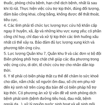
thuốc, phòng chữa bệnh, hạn chế dịch bệnh, nhất là sau
khi lũ rút. Thực hiện việc cứu trợ kịp thời, đúng đối tượng,
đảm bảo công khai, công bằng, không được để thất thoát,
tiêu cực.
4. Các tỉnh phải tổ chức lực lượng trực cứu hộ khẩn cấp
ngay ở huyện, xã, ấp và những khu vực xung yếu; có phân
công chỉ huy, chỉ đạo và xử lý kịp thời các tình huống xấu
nhất có thể xảy ra. Bảo đảm đủ lực lượng xung kích và
phương tiện ứng cứu.
5. Lực lượng Quân khu 7, Quân khu 9 và các đơn vị bộ đội
Biên phòng phối hợp chặt chẽ giúp các địa phương trong
việc ứng cứu, di dời, tổ chức cứu trợ cho nhân dân kịp
thời.
6. Y tế phải có biện pháp thật cụ thể để chăm lo sức khoẻ
cho dân, nắm chắc số người ốm đau, số chị em phụ nữ
đến kỳ sinh nở trên cùng địa bàn để có biện pháp hỗ trợ
kịp thời. Có phương án xử lý vấn đề vệ sinh phòng dịch
bệnh phát sinh (bệnh đường tiêu hoá, đau mắt, bệnh
ngoài da...), xử lý nguồn nước sinh hoạt và vệ sinh môi