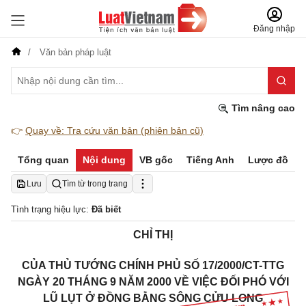
Đăng nhập
Văn bản pháp luật
Tìm nâng cao
👉
Quay về: Tra cứu văn bản (phiên bản cũ)
Tổng quan
Nội dung
VB gốc
Tiếng Anh
Lược đồ
Lưu
Tìm từ trong trang
Tình trạng hiệu lực:
Đã biết
CHỈ THỊ
CỦA THỦ TƯỚNG CHÍNH PHỦ SỐ 17/2000/CT-TTG
NGÀY 20 THÁNG 9 NĂM 2000 VỀ VIỆC ĐỐI PHÓ VỚI
LŨ LỤT Ở ĐỒNG BẰNG SÔNG CỬU LONG