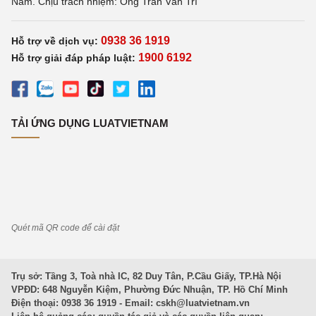
Nam. Chịu trách nhiệm: Ông Trần Văn Trí
0938 36 1919
Hỗ trợ về dịch vụ:
1900 6192
Hỗ trợ giải đáp pháp luật:
TẢI ỨNG DỤNG LUATVIETNAM
Quét mã QR code để cài đặt
Trụ sở: Tầng 3, Toà nhà IC, 82 Duy Tân, P.Cầu Giấy, TP.Hà Nội
VPĐD: 648 Nguyễn Kiệm, Phường Đức Nhuận, TP. Hồ Chí Minh
Điện thoại: 0938 36 1919 - Email:
cskh@luatvietnam.vn