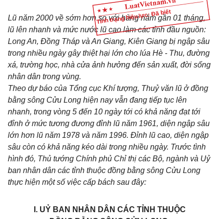
Tình trạng hiệu lực: Đã biết
Lũ năm 2000 về sớm hơn so với hàng năm gần 01 tháng,
lũ lên nhanh và mức nước lũ cao làm các tỉnh đầu nguồn:
Long An, Đồng Tháp và An Giang, Kiên Giang bị ngập sâu
trong nhiều ngày gây thiệt hại lớn cho lúa Hè - Thu, đường
xá, trường học, nhà cửa ảnh hưởng đến sản xuất, đời sống
nhân dân trong vùng.
Theo dự báo của Tổng cục Khí tượng, Thuỷ văn lũ ở đồng
bằng sông Cửu Long hiện nay vẫn đang tiếp tục lên
nhanh, trong vòng 5 đến 10 ngày tới có khả năng đạt tới
đỉnh ở mức tương đương đỉnh lũ năm 1961, diện ngập sâu
lớn hơn lũ năm 1978 và năm 1996. Đỉnh lũ cao, diện ngập
sâu còn có khả năng kéo dài trong nhiều ngày. Trước tình
hình đó, Thủ tướng Chính phủ Chỉ thị các Bộ, ngành và Uỷ
ban nhân dân các tỉnh thuộc đồng bằng sông Cửu Long
thực hiện một số việc cấp bách sau đây:
I. UỶ BAN NHÂN DÂN CÁC TỈNH THUỘC