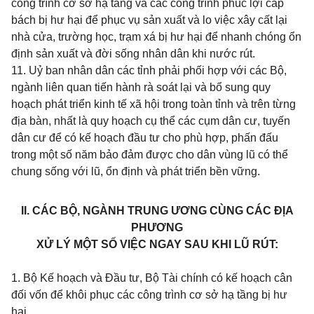
công trình cơ sở hạ tầng và các công trình phúc lợi cấp
bách bị hư hại để phục vụ sản xuất và lo việc xây cất lại
nhà cửa, trường học, trạm xá bị hư hại để nhanh chóng ổn
định sản xuất và đời sống nhân dân khi nước rút.
11. Uỷ ban nhân dân các tỉnh phải phối hợp với các Bộ,
ngành liên quan tiến hành rà soát lại và bổ sung quy
hoạch phát triển kinh tế xã hội trong toàn tỉnh và trên từng
địa bàn, nhất là quy hoạch cụ thể các cụm dân cư, tuyến
dân cư để có kế hoạch đầu tư cho phù hợp, phấn đấu
trong một số năm bảo đảm được cho dân vùng lũ có thể
chung sống với lũ, ổn định và phát triển bền vững.
II. CÁC BỘ, NGÀNH TRUNG ƯƠNG CÙNG CÁC ĐỊA
PHƯƠNG
XỬ LÝ MỘT SỐ VIỆC NGAY SAU KHI LŨ RÚT:
1. Bộ Kế hoạch và Đầu tư, Bộ Tài chính có kế hoạch cân
đối vốn để khôi phục các công trình cơ sở hạ tầng bị hư
hại.