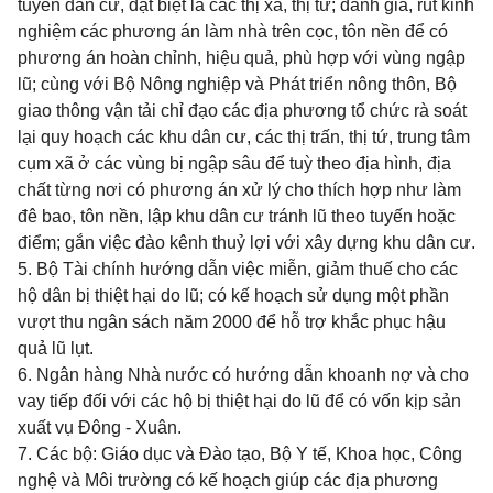
tuyến dân cư, đặt biệt là các thị xã, thị tứ; đánh giá, rút kinh
nghiệm các phương án làm nhà trên cọc, tôn nền để có
phương án hoàn chỉnh, hiệu quả, phù hợp với vùng ngập
lũ; cùng với Bộ Nông nghiệp và Phát triển nông thôn, Bộ
giao thông vận tải chỉ đạo các địa phương tổ chức rà soát
lại quy hoạch các khu dân cư, các thị trấn, thị tứ, trung tâm
cụm xã ở các vùng bị ngập sâu để tuỳ theo địa hình, địa
chất từng nơi có phương án xử lý cho thích hợp như làm
đê bao, tôn nền, lập khu dân cư tránh lũ theo tuyến hoặc
điểm; gắn việc đào kênh thuỷ lợi với xây dựng khu dân cư.
5. Bộ Tài chính hướng dẫn việc miễn, giảm thuế cho các
hộ dân bị thiệt hại do lũ;
có kế hoạch sử dụng một phần
vượt thu ngân sách năm 2000 để hỗ trợ khắc phục hậu
quả lũ lụt.
6. Ngân hàng Nhà nước có hướng dẫn khoanh nợ và cho
vay tiếp đối với các hộ bị thiệt hại do lũ để có vốn kịp sản
xuất vụ Đông - Xuân.
7. Các bộ: Giáo dục và Đào tạo, Bộ Y tế, Khoa học, Công
nghệ và Môi trường có kế hoạch giúp các địa phương