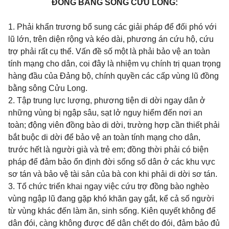
ĐỒNG BẰNG SÔNG CỬU LONG:
1. Phải khẩn trương bổ sung các giải pháp để đối phó với
lũ lớn, trên diện rộng và kéo dài, phương án cứu hộ, cứu
trợ phải rất cụ thể. Vấn đề số một là phải bảo vệ an toàn
tính mạng cho dân, coi đây là nhiệm vụ chính trị quan trọng
hàng đầu của Đảng bộ, chính quyền các cấp vùng lũ đồng
bằng sông Cửu Long.
2. Tập trung lực lượng, phương tiện di dời ngay dân ở
những vùng bị ngập sâu, sạt lở nguy hiểm đến nơi an
toàn; động viên đồng bào di dời, trường hợp cần thiết phải
bắt buộc di dời để bảo vệ an toàn tính mạng cho dân,
trước hết là người già và trẻ em; đồng thời phải có biện
pháp để đảm bảo ổn định đời sống số dân ở các khu vực
sơ tán và bảo vệ tài sản của bà con khi phải di dời sơ tán.
3. Tổ chức triển khai ngay việc cứu trợ đồng bào nghèo
vùng ngập lũ đang gặp khó khăn gay gắt, kể cả số người
từ vùng khác đến làm ăn, sinh sống. Kiên quyết không để
dân đói, càng không được để dân chết do đói, đảm bảo đủ