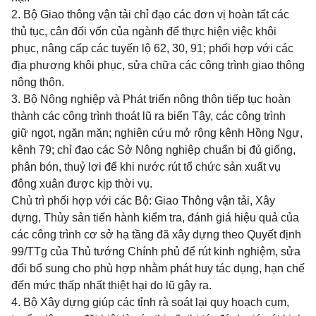
2. Bộ Giao thông vận tải chỉ đạo các đơn vị hoàn tất các
thủ tục, cân đối vốn của ngành để thực hiện việc khôi
phục, nâng cấp các tuyến lộ 62, 30, 91; phối hợp với các
địa phương khôi phục, sửa chữa các công trình giao thông
nông thôn.
3. Bộ Nông nghiệp và Phát triển nông thôn tiếp tục hoàn
thành các công trình thoát lũ ra biển Tây, các công trình
giữ ngọt, ngăn mặn; nghiên cứu mở rộng kênh Hồng Ngự,
kênh 79; chỉ đạo các Sở Nông nghiệp chuẩn bị đủ giống,
phân bón, thuỷ lợi để khi nước rút tổ chức sản xuất vụ
đông xuân được kịp thời vụ.
Chủ trì phối hợp với các Bộ: Giao Thông vận tải, Xây
dựng, Thủy sản tiến hành kiểm tra, đánh giá hiệu quả của
các công trình cơ sở hạ tầng đã xây dựng theo Quyết định
99/TTg của
Thủ tướng Chính phủ để rút kinh nghiệm, sửa
đổi bổ sung cho phù hợp nhằm phát huy tác dụng, hạn chế
đến mức thấp nhất thiệt hại do lũ gây ra.
4. Bộ Xây dựng giúp các tỉnh rà soát lại quy hoạch cụm,