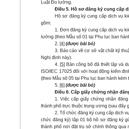
Luật Đo lường.
Điều 5. Hồ sơ đăng ký cung cấp d
Hồ sơ đăng ký cung cấp dịch vụ kiể
gồm:
1. Đơn đăng ký cung cấp dịch vụ ki
lường (theo Mẫu số 01 tại Phụ lục ban hàn
2.
[4]
(được bãi bỏ)
3. Báo cáo về cơ sở vật chất kỹ thu
Nghị định này).
4.
[5]
Bản công bố đã thiết lập và d
ISO/IEC 17025 đối với hoạt động kiểm địn
(theo Mẫu số 05 tại Phụ lục ban hành kèm 
5.
[6]
(được bãi bỏ)
Điều 6. Cấp giấy chứng nhận đăn
1. Việc cấp giấy chứng nhận đăng
thành phố trực thuộc trung ương (sau đây g
2. Tổ chức đăng ký cung cấp dịch vụ
chức đăng ký) lập 01 bộ hồ sơ đăng ký gử
thành phố nơi đặt trụ sở chính thông qua 