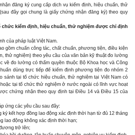
hận đăng ký cung cấp dịch vụ kiểm định, hiệu chuẩn, thử
(sau đây gọi chung là giấy chứng nhận đăng ký) theo quy
tổ chức kiểm định, hiệu chuẩn, thử nghiệm được chỉ định
nh của pháp luật Việt Nam.
bao gồm chuẩn công tác, chất chuẩn, phương tiện, điều kiện
n, thử nghiệm) theo yêu cầu của văn bản kỹ thuật đo lường
c về đo lường có thẩm quyền thuộc Bộ Khoa học và Công
chuẩn dùng trực tiếp để kiểm định phương tiện đo nhóm 2
 sánh tại tổ chức hiệu chuẩn, thử nghiệm tại Việt Nam có
hoặc tại tổ chức thử nghiệm ở nước ngoài có lĩnh vực hoạt
ợc chứng nhận theo quy định tại Điều 14 và Điều 15 của
đáp ứng các yêu cầu sau đây:
 ký kết hợp đồng lao động xác định thời hạn từ đủ 12 tháng
ng lao động không xác định thời hạn;
đương trở lên;
hóa bồi dưỡng, tập huấn chuyên môn, nghiệp vụ kiểm định,