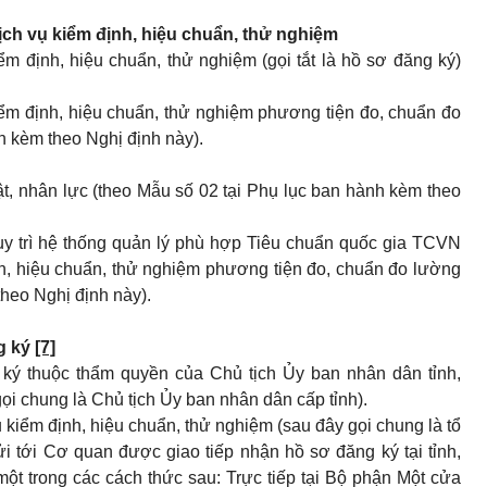
ịch vụ kiểm định, hiệu chuẩn, thử nghiệm
m định, hiệu chuẩn, thử nghiệm (gọi tắt là hồ sơ đăng ký)
ểm định, hiệu chuẩn, thử nghiệm phương tiện đo, chuẩn đo
h kèm theo Nghị định này).
ật, nhân lực (theo Mẫu số 02 tại Phụ lục ban hành kèm theo
uy trì hệ thống quản lý phù hợp Tiêu chuẩn quốc gia TCVN
h, hiệu chuẩn, thử nghiệm phương tiện đo, chuẩn đo lường
theo Nghị định này).
g ký
[7]
 ký thuộc thẩm quyền của Chủ tịch Ủy ban nhân dân tỉnh,
ọi chung là Chủ tịch Ủy ban nhân dân cấp tỉnh).
 kiểm định, hiệu chuẩn, thử nghiệm (sau đây gọi chung là tổ
i tới Cơ quan được giao tiếp nhận hồ sơ đăng ký tại tỉnh,
một trong các cách thức sau: Trực tiếp tại Bộ phận Một cửa