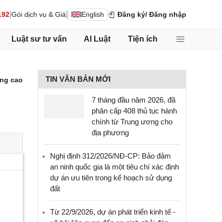
|
|
192
Gói dịch vụ & Giá
English
Đăng ký
/ Đăng nhập
Luật sư tư vấn
AI Luật
Tiện ích
TIN VĂN BẢN MỚI
ng cao
7 tháng đầu năm 2026, đã
phân cấp 408 thủ tục hành
chính từ Trung ương cho
địa phương
Nghị định 312/2026/NĐ-CP: Bảo đảm
an ninh quốc gia là một tiêu chí xác định
dự án ưu tiên trong kế hoạch sử dụng
đất
Từ 22/9/2026, dự án phát triển kinh tế -