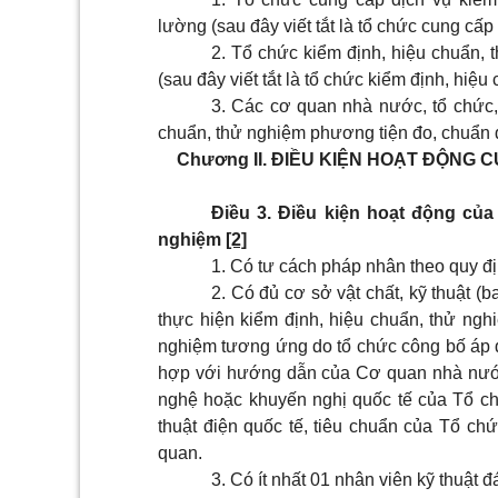
lường (sau đây viết tắt là tổ chức cung cấp
2. Tổ chức kiểm định, hiệu chuẩn,
(sau đây viết tắt là tổ chức kiểm định, hiệ
3. Các cơ quan nhà nước, tổ chức,
chuẩn, thử nghiệm phương tiện đo, chuẩn 
Chương II.
ĐIỀU KIỆN HOẠT ĐỘNG C
Điều 3. Điều kiện hoạt động của
nghiệm
[2]
1. Có tư cách pháp nhân theo quy đị
2. Có đủ cơ sở vật chất, kỹ thuật 
thực hiện kiểm định, hiệu chuẩn, thử nghi
nghiệm tương ứng do tổ chức công bố áp d
hợp với hướng dẫn của Cơ quan nhà nướ
nghệ hoặc khuyến nghị quốc tế của Tổ ch
thuật điện quốc tế, tiêu chuẩn của Tổ chứ
quan.
3. Có ít nhất 01 nhân viên kỹ thuật 