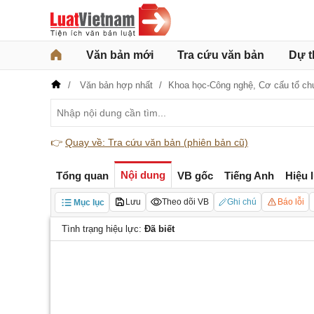
Văn bản mới
Tra cứu văn bản
Dự t
Văn bản hợp nhất
Khoa học-Công nghệ,
Cơ cấu tổ ch
👉
Quay về: Tra cứu văn bản (phiên bản cũ)
Nội dung
Tổng quan
VB gốc
Tiếng Anh
Hiệu 
Lưu
Theo dõi VB
Ghi chú
Báo lỗi
Mục lục
Tình trạng hiệu lực:
Đã biết