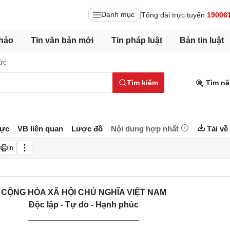
|
Danh mục
Tổng đài trực tuyến
19006
hảo
Tin văn bản mới
Tin pháp luật
Bản tin luật
ức
Tìm kiếm
Tìm nâ
lực
VB liên quan
Lược đồ
Nội dung hợp nhất
Tải về
In
CỘNG HÒA XÃ HỘI CHỦ NGHĨA VIỆT NAM
Độc lập - Tự do - Hạnh phúc
________________________