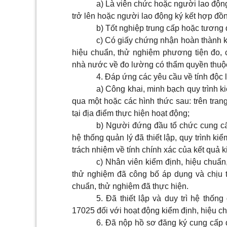
a) Là viên chức hoặc người lao động
trở lên hoặc người lao động ký kết hợp đồ
b) Tốt nghiệp trung cấp hoặc tương 
c) Có giấy chứng nhận hoàn thành k
hiệu chuẩn, thử nghiệm phương tiện đo
nhà nước về đo lường có thẩm quyền thuộ
4. Đáp ứng các yêu cầu về tính độc 
a) Công khai, minh bạch quy trình 
qua một hoặc các hình thức sau: trên trang 
tại địa điểm thực hiện hoạt động;
b) Người đứng đầu tổ chức cung cấp
hệ thống quản lý đã thiết lập, quy trình k
trách nhiệm về tính chính xác của kết quả 
c) Nhân viên kiểm định, hiệu chuẩn,
thử nghiệm đã công bố áp dụng và chịu t
chuẩn, thử nghiệm đã thực hiện.
5. Đã thiết lập và duy trì hệ thố
17025 đối với hoạt động kiểm định, hiệu c
6. Đã nộp hồ sơ đăng ký cung cấp d