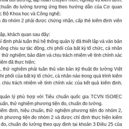
, chuẩn đo lường tương ứng theo hướng dẫn của Cơ quan
c Bộ Khoa học và Công nghệ;
n đo nhóm 2 phải được chứng nhận, cấp thẻ kiểm định viên
lập, khách quan sau đây:
định phải tuân thủ hệ thống quản lý đã thiết lập và văn bản
ng chịu sự tác động, chi phối của bất kỳ tổ chức, cá nhân
, thử nghiệm; bảo đảm và chịu trách nhiệm về tính chính xác
iệm đã thực hiện;
, thử nghiệm phải tuân thủ văn bản kỹ thuật đo lường Việt
i phối của bất kỳ tổ chức, cá nhân nào trong quá trình kiểm
chịu trách nhiệm về tính chính xác của kết quả kiểm định,
ng quản lý phù hợp với Tiêu chuẩn quốc gia TCVN ISO/IEC
huẩn, thử nghiệm phương tiện đo, chuẩn đo lường.
kiểm định, hiệu chuẩn, thử nghiệm phương tiện đo nhóm 2,
nh phương tiện đo nhóm 2 và được chỉ định thực hiện kiểm
 đo, chuẩn đo lường theo quy định tại khoản 3 Điều 25 của