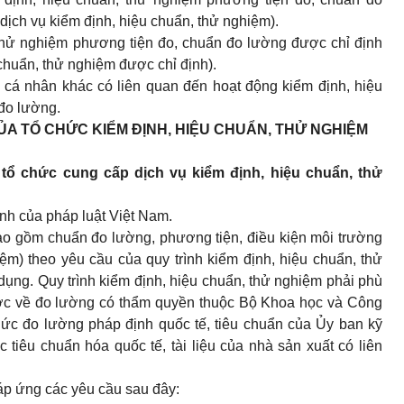
 dịch vụ kiểm định, hiệu chuẩn, thử nghiệm).
 thử nghiệm phương tiện đo, chuẩn đo lường được chỉ định
u chuẩn, thử nghiệm được chỉ định).
 cá nhân khác có liên quan đến hoạt động kiểm định, hiệu
đo lường.
ỦA TỔ CHỨC KIỂM ĐỊNH, HIỆU CHUẨN, THỬ NGHIỆM
 tổ chức cung cấp dịch vụ kiểm định, hiệu chuẩn, thử
nh của pháp luật Việt Nam.
(bao gồm chuẩn đo lường, phương tiện, điều kiện môi trường
ệm) theo yêu cầu của quy trình kiểm định, hiệu chuẩn, thử
ụng. Quy trình kiểm định, hiệu chuẩn, thử nghiệm phải phù
c về đo lường có thẩm quyền thuộc Bộ Khoa học và Công
ức đo lường pháp định quốc tế, tiêu chuẩn của Ủy ban kỹ
c tiêu chuẩn hóa quốc tế, tài liệu của nhà sản xuất có liên
đáp ứng các yêu cầu sau đây: