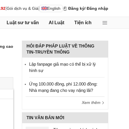
|
|
192
Gói dịch vụ & Giá
English
Đăng ký
/ Đăng nhập
Luật sư tư vấn
AI Luật
Tiện ích
HỎI ĐÁP PHÁP LUẬT VỀ THÔNG
ng cao
TIN-TRUYỀN THÔNG
Lập fanpage giả mạo có thể bị xử lý
hình sự
Ứng 100.000 đồng, phí 12.000 đồng:
Nhà mạng đang cho vay nặng lãi?
Xem thêm
TIN VĂN BẢN MỚI