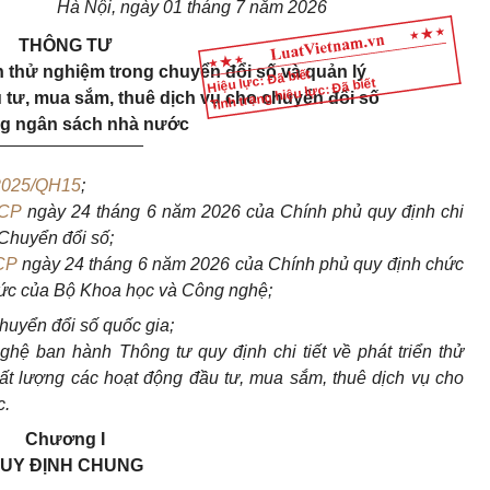
Hà Nội, ngày 01 tháng 7 năm 2026
THÔNG TƯ
iển thử nghiệm trong chuyển đổi số và quản lý
Hiệu lực: Đã biết
Tình trạng hiệu lực: Đã biết
 tư, mua sắm, thuê dịch vụ cho chuyển đổi số
g ngân sách nhà nước
_______________
2025/QH15
;
-CP
ngày
24
tháng
6
năm 20
26
của
Chính phủ quy định
chi
Chuyển đổi số
;
CP
ngày 24 tháng 6 năm 2026 của Chính phủ quy định chức
hức của Bộ Khoa học và Công nghệ;
uyển đổi số quốc gia;
ệ ban hành Thông tư quy định chi tiết về phát triển thử
ất lượng các hoạt động đầu tư, mua sắm, thuê dịch vụ cho
c.
Chương I
UY ĐỊNH CHUNG