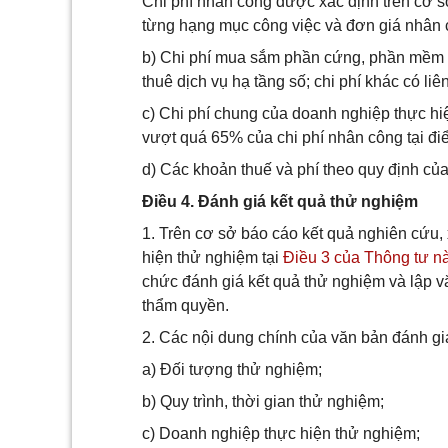
Chi phí nhân công được xác định trên cơ s
từng hạng mục công việc và đơn giá nhân
b) Chi phí mua sắm phần cứng, phần mềm t
thuê dịch vụ hạ tầng số; chi phí khác có li
c) Chi phí chung của doanh nghiệp thực hi
vượt quá 65% của chi phí nhân công tại đi
d) Các khoản thuế và phí theo quy định của
Điều 4. Đánh giá kết quả thử nghiệm
1. Trên cơ sở báo cáo kết quả nghiên cứu
hiện thử nghiệm tại
Điều 3 của Thông tư n
chức đánh giá kết quả thử nghiệm và lập v
thẩm quyền.
2. Các nội dung chính của văn bản đánh gi
a) Đối tượng thử nghiệm;
b) Quy trình, thời gian thử nghiệm;
c) Doanh nghiệp thực hiện thử nghiệm;