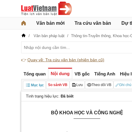
Văn bản mới
Tra cứu văn bản
Dự t
Văn bản pháp luật
Thông tin-Truyền thông,
Khoa học-
👉
Quay về: Tra cứu văn bản (phiên bản cũ)
Nội dung
Tổng quan
VB gốc
Tiếng Anh
Hiệu 
So sánh VB
Lưu
Theo dõi VB
Ghi chú
Mục lục
Tình trạng hiệu lực:
Đã biết
BỘ KHOA HỌC VÀ CÔNG NGHỆ
__________