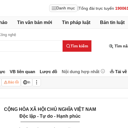
|
Danh mục
Tổng đài trực tuyến
19006
hảo
Tin văn bản mới
Tin pháp luật
Bản tin luật
Công nghệ
Tìm kiếm
Tìm nâ
lực
VB liên quan
Lược đồ
Nội dung hợp nhất
Tải về
Báo lỗi
In
CỘNG HÒA XÃ HỘI CHỦ NGHĨA VIỆT NAM
Độc lập - Tự do - Hạnh phúc
_______________________