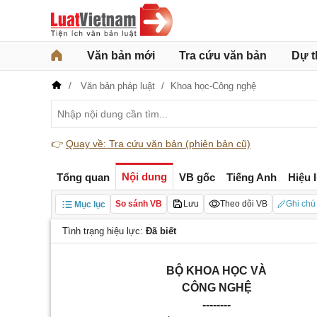
Văn bản mới
Tra cứu văn bản
Dự t
Văn bản pháp luật
Khoa học-Công nghệ
👉
Quay về: Tra cứu văn bản (phiên bản cũ)
Nội dung
Tổng quan
VB gốc
Tiếng Anh
Hiệu 
So sánh VB
Lưu
Theo dõi VB
Ghi chú
Mục lục
Tình trạng hiệu lực:
Đã biết
BỘ KHOA HỌC VÀ
CÔNG NGHỆ
--------