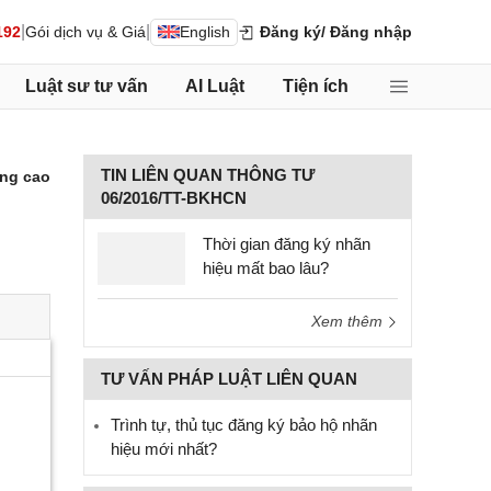
|
|
192
Gói dịch vụ & Giá
English
Đăng ký
/ Đăng nhập
Luật sư tư vấn
AI Luật
Tiện ích
TIN LIÊN QUAN THÔNG TƯ
ng cao
06/2016/TT-BKHCN
Thời gian đăng ký nhãn
hiệu mất bao lâu?
Xem thêm
TƯ VẤN PHÁP LUẬT LIÊN QUAN
Trình tự, thủ tục đăng ký bảo hộ nhãn
hiệu mới nhất?