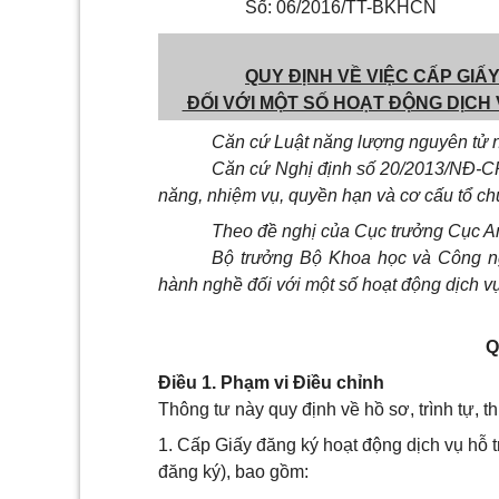
Số: 06/2016/TT-BKHCN
QUY ĐỊNH VỀ VIỆC CẤP GI
ĐỐI VỚI MỘT SỐ HOẠT ĐỘNG DỊC
Căn cứ Luật năng lượng nguyên tử 
Căn cứ Nghị định số 20/2013/NĐ-C
năng, nhiệm vụ, quyền hạn và cơ cấu tổ c
Theo đề nghị của Cục trưởng Cục An
Bộ trưởng Bộ Khoa học và Công ng
hành nghề đối với một số hoạt động dịch v
Q
Điều 1. Phạm vi Điều chỉnh
Thông tư này quy định về hồ sơ, trình tự, th
1. Cấp Giấy đăng ký hoạt động dịch vụ hỗ 
đăng ký), bao gồm: