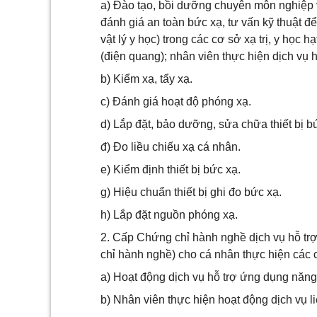
a) Đào tạo, bồi dưỡng chuyên môn nghiệp v
đánh giá an toàn bức xạ, tư vấn kỹ thuật để 
vật lý y học) trong các cơ sở xạ trị, y học
(điện quang); nhân viên thực hiện dịch vụ
b) Kiểm xạ, tẩy xạ.
c) Đánh giá hoạt độ phóng xạ.
d) Lắp đặt, bảo dưỡng, sửa chữa thiết bị b
đ) Đo liều chiếu xạ cá nhân.
e) Kiểm định thiết bị bức xạ.
g) Hiệu chuẩn thiết bị ghi đo bức xạ.
h) Lắp đặt nguồn phóng xạ.
2. Cấp Chứng chỉ hành nghề dịch vụ hỗ tr
chỉ hành nghề) cho cá nhân thực hiện các 
a) Hoạt động dịch vụ hỗ trợ ứng dụng năng
b) Nhân viên thực hiện hoạt động dịch vụ li