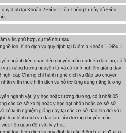
ụ quy định tại Khoản 2 Điều 1 của Thông tư này đủ Điều
hề:
làm việc phù hợp, cụ thể như sau:
ghề loại hình dịch vụ quy định tại Điểm a Khoản 1 Điều 1
huyên ngành liên quan đến chuyên môn dự kiến đào tạo, có ít
nh vực năng lượng nguyên tử và có kinh nghiệm giảng dạy
đề nghị cấp Chứng chỉ hành nghề dịch vụ đào tạo chuyên
 nhân viên thực hiện dịch vụ hỗ trợ ứng dụng năng lượng
huyên ngành vật lý y học hoặc tương đương, có ít nhất 05
rong các cơ sở xạ trị hoặc y học hạt nhân hoặc cơ sở sử
 và có kinh nghiệm giảng dạy tại các cơ sở đào tạo đối với
hề loại hình dịch vụ đào tạo, bồi dưỡng chuyên môn
việc liên quan đến vật lý y học.
ề loại hình dịch vụ quy định tại các điểm b, c, d, đ, e, g