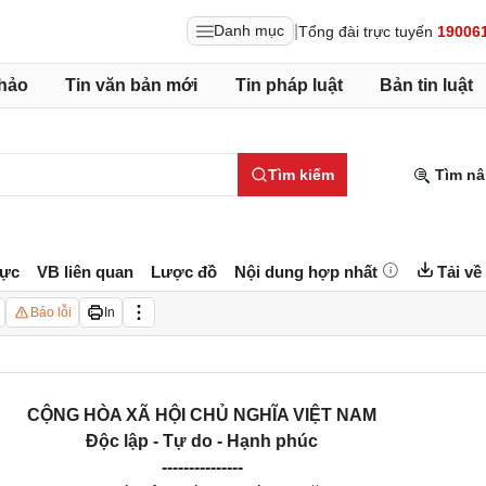
|
Danh mục
Tổng đài trực tuyến
19006
hảo
Tin văn bản mới
Tin pháp luật
Bản tin luật
Tìm kiếm
Tìm nâ
lực
VB liên quan
Lược đồ
Nội dung hợp nhất
Tải về
Báo lỗi
In
CỘNG HÒA XÃ HỘI CHỦ NGHĨA VIỆT NAM
Độc lập - Tự do - Hạnh phúc
---------------