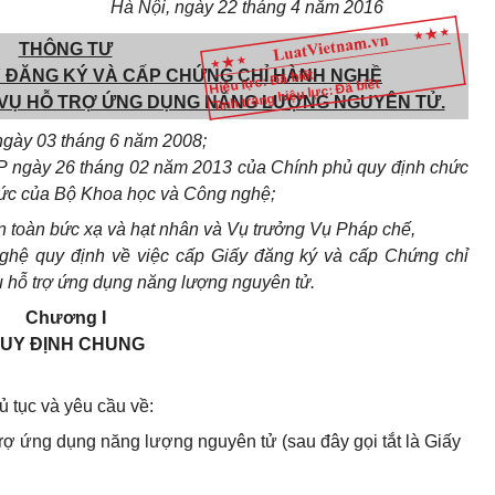
Hà Nội, ngày 22 tháng 4 năm 2016
THÔNG TƯ
ẤY ĐĂNG KÝ VÀ CẤP CHỨNG CHỈ HÀNH NGHỀ
Hiệu lực: Đã biết
Tình trạng hiệu lực: Đã biết
H VỤ HỖ TRỢ ỨNG DỤNG NĂNG LƯỢNG NGUYÊN TỬ.
ngày 03 tháng 6 năm 2008;
P ngày 26 tháng 02 năm 2013 của Chính phủ quy định chức
hức của Bộ Khoa học và Công nghệ;
 toàn bức xạ và hạt nhân và Vụ trưởng Vụ Pháp chế,
hệ quy định về việc cấp Giấy đăng ký và cấp Chứng chỉ
ụ hỗ trợ ứng dụng năng lượng nguyên tử.
Chương I
UY ĐỊNH CHUNG
ủ tục và yêu cầu về:
trợ ứng dụng năng lượng nguyên tử (sau đây gọi tắt là Giấy