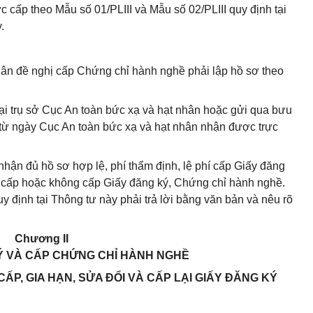
 cấp theo Mẫu số 01/PLIII và Mẫu số 02/PLIII quy định tại
.
hân đề nghị cấp Chứng chỉ hành nghề phải lập hồ sơ theo
tại trụ sở Cục An toàn bức xạ và hạt nhân hoặc gửi qua bưu
 từ ngày Cục An toàn bức xạ và hạt nhân nhận được trực
nhận đủ hồ sơ hợp lệ, phí thẩm định, lệ phí cấp Giấy đăng
 cấp hoặc không cấp Giấy đăng ký, Chứng chỉ hành nghề.
y định tại Thông tư này phải trả lời bằng văn bản và nêu rõ
Chương II
Ý VÀ CẤP CHỨNG CHỈ HÀNH NGHỀ
 CẤP, GIA HẠN, SỬA ĐỔI VÀ CẤP LẠI GIẤY ĐĂNG KÝ