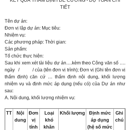
KẾT QUẢ THẨM ĐỊNH ĐỀ CƯƠNG - DỰ TOÁN CHI
TIẾT
Tên dự án:
Đơn vị lập dự án: Mục tiêu:
Nhiệm vụ:
Các phương pháp: Thời gian:
Sản phẩm:
Tổ chức thực hiện:
Sau khi xem xét tài liệu dự án….kèm theo Công văn số ….
ngày / / của (tên đơn vị trình); Đơn vị (Ghi tên đơn vị
thẩm định) căn cứ … thẩm định nội dung, khối lượng
nhiệm vụ và định mức áp dụng (nếu có) của Dự án như
sau:
A. Nội dung, khối lượng nhiệm vụ:
TT
Nội
Đơn
Loại
Khối lượng
Định mức
Ghi
dung
vị
khó
áp dụng
chú
tính
khăn
(hệ số mức