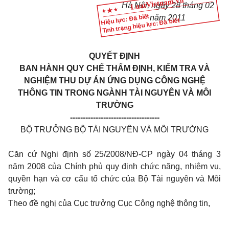
Hà Nội, ngày 28 tháng 02
Hiệu lực: Đã biết
năm 2011
Tình trạng hiệu lực: Đã biết
QUYẾT ĐỊNH
BAN HÀNH QUY CHẾ THẨM ĐỊNH, KIỂM TRA VÀ
NGHIỆM THU DỰ ÁN ỨNG DỤNG CÔNG NGHỆ
THÔNG TIN TRONG NGÀNH TÀI NGUYÊN VÀ MÔI
TRƯỜNG
-----------------------------------
BỘ TRƯỞNG BỘ TÀI NGUYÊN VÀ MÔI TRƯỜNG
Căn cứ Nghi định số 25/2008/NĐ-CP ngày 04 tháng 3
năm 2008 của Chính phủ quy định chức năng, nhiệm vụ,
quyền hạn và cơ cấu tổ chức của Bộ Tài nguyên và Môi
trường;
Theo đề nghị của Cục trưởng Cục Công nghệ thông tin,