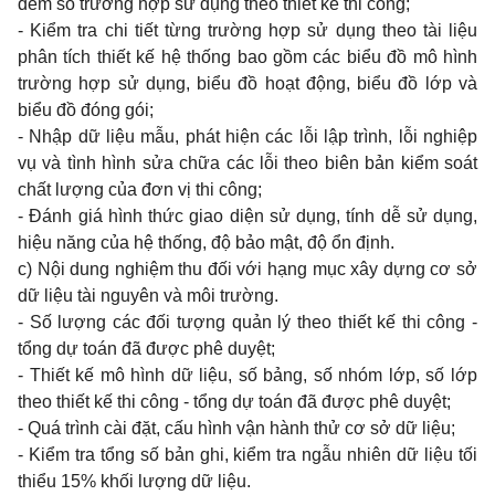
đếm số trường hợp sử dụng theo thiết kế thi công;
- Kiểm tra chi tiết từng trường hợp sử dụng theo tài liệu
phân tích thiết kế hệ thống bao gồm các biểu đồ mô hình
trường hợp sử dụng, biểu đồ hoạt động, biểu đồ lớp và
biểu đồ đóng gói;
- Nhập dữ liệu mẫu, phát hiện các lỗi lập trình, lỗi nghiệp
vụ và tình hình sửa chữa các lỗi theo biên bản kiểm soát
chất lượng của đơn vị thi công;
- Đánh giá hình thức giao diện sử dụng, tính dễ sử dụng,
hiệu năng của hệ thống, độ bảo mật, độ ổn định.
c) Nội dung nghiệm thu đối với hạng mục xây dựng cơ sở
dữ liệu tài nguyên và môi trường.
- Số lượng các đối tượng quản lý theo thiết kế thi công -
tổng dự toán đã được phê duyệt;
- Thiết kế mô hình dữ liệu, số bảng, số nhóm lớp, số lớp
theo thiết kế thi công - tổng dự toán đã được phê duyệt;
- Quá trình cài đặt, cấu hình vận hành thử cơ sở dữ liệu;
- Kiểm tra tổng số bản ghi, kiểm tra ngẫu nhiên dữ liệu tối
thiểu 15% khối lượng dữ liệu.