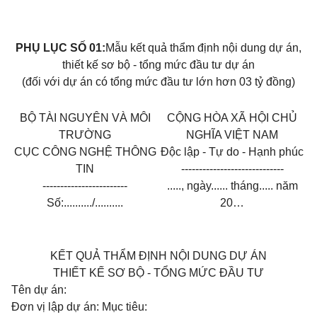
PHỤ LỤC SỐ 01:
Mẫu kết quả thẩm định nội dung dự án,
thiết kế sơ bộ - tổng mức đầu tư dự án
(đối với dự án có tổng mức đầu tư lớn hơn 03 tỷ đồng)
BỘ TÀI NGUYÊN VÀ MÔI
CỘNG HÒA XÃ HỘI CHỦ
TRƯỜNG
NGHĨA VIỆT NAM
CỤC CÔNG NGHỆ THÔNG
Độc lập - Tự do - Hạnh phúc
TIN
-----------------------------
------------------------
....., ngày...... tháng..... năm
Số:........../..........
20…
KẾT QUẢ THẨM ĐỊNH NỘI DUNG DỰ ÁN
THIẾT KẾ SƠ BỘ - TỔNG MỨC ĐẦU TƯ
Tên dự án:
Đơn vị lập dự án: Mục tiêu: