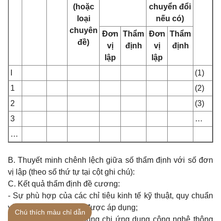
(hoặc
chuyển đổi
loại
nếu có)
chuyên
Đơn
Thẩm
Đơn
Thẩm
đề)
vị
định
vị
định
lập
lập
I
(1)
1
(2)
2
(3)
3
…
…
B. Thuyết minh chênh lệch giữa số thẩm định với số đơn
vị lập (theo số thứ tự tại cột ghi chú):
C. Kết quả thẩm định đề cương:
- Sự phù hợp của các chỉ tiêu kinh tế kỹ thuật, quy chuẩn
và tiêu chuẩn kỹ thuật được áp dụng;
Chú thích màu chỉ dẫn
- Sự hợp lý của nội dung chi ứng dụng công nghệ thông