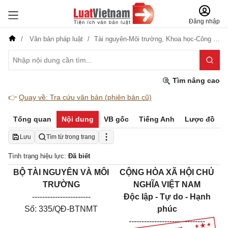
Đăng nhập
Văn bản pháp luật
Tài nguyên-Môi trường,
Khoa học-Công nghệ
Tìm nâng cao
👉
Quay về: Tra cứu văn bản (phiên bản cũ)
Tổng quan
Nội dung
VB gốc
Tiếng Anh
Lược đồ
Lưu
Tìm từ trong trang
Tình trạng hiệu lực:
Đã biết
BỘ TÀI NGUYÊN VÀ MÔI
CỘNG HÒA XÃ HỘI CHỦ
TRƯỜNG
NGHĨA VIỆT NAM
-----------------------
Độc lập - Tự do - Hạnh
Số: 335/QĐ-BTNMT
phúc
------------------------------