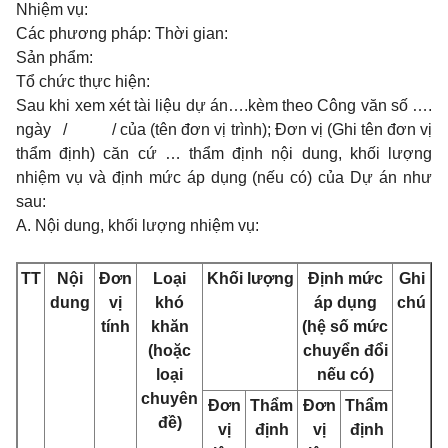
Nhiệm vụ:
Các phương pháp: Thời gian:
Sản phẩm:
Tổ chức thực hiện:
Sau khi xem xét tài liệu dự án….kèm theo Công văn số ….
ngày / / của (tên đơn vị trình); Đơn vị (Ghi tên đơn vị
thẩm định) căn cứ … thẩm định nội dung, khối lượng
nhiệm vụ và định mức áp dụng (nếu có) của Dự án như
sau:
A. Nội dung, khối lượng nhiệm vụ:
TT
Nội
Đơn
Loại
Khối lượng
Định mức
Ghi
dung
vị
khó
áp dụng
chú
tính
khăn
(hệ số mức
(hoặc
chuyển đổi
loại
nếu có)
chuyên
Đơn
Thẩm
Đơn
Thẩm
đề)
vị
định
vị
định