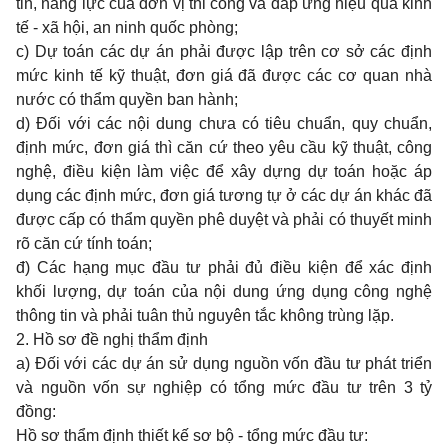
tin, năng lực của đơn vị thi công và đáp ứng hiệu quả kinh
tế - xã hội, an ninh quốc phòng;
c) Dự toán các dự án phải được lập trên cơ sở các định
mức kinh tế kỹ thuật, đơn giá đã được các cơ quan nhà
nước có thẩm quyền ban hành;
d) Đối với các nội dung chưa có tiêu chuẩn, quy chuẩn,
định mức, đơn giá thì căn cứ theo yêu cầu kỹ thuật, công
nghệ, điều kiện làm việc để xây dựng dự toán hoặc áp
dụng các định mức, đơn giá tương tự ở các dự án khác đã
được cấp có thẩm quyền phê duyệt và phải có thuyết minh
rõ căn cứ tính toán;
đ) Các hạng mục đầu tư phải đủ điều kiện để xác định
khối lượng, dự toán của nội dung ứng dụng công nghệ
thông tin và phải tuân thủ nguyên tắc không trùng lặp.
2. Hồ sơ đề nghị thẩm định
a) Đối với các dự án sử dụng nguồn vốn đầu tư phát triển
và nguồn vốn sự nghiệp có tổng mức đầu tư trên 3 tỷ
đồng:
Hồ sơ thẩm định thiết kế sơ bộ - tổng mức đầu tư: