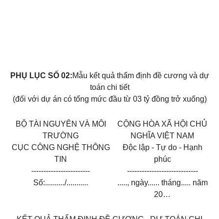
PHỤ LỤC SỐ 02:
Mẫu kết quả thẩm định đề cương và dự
toán chi tiết
(đối với dự án có tổng mức đầu từ 03 tỷ đồng trở xuống)
BỘ TÀI NGUYÊN VÀ MÔI
CỘNG HÒA XÃ HỘI CHỦ
TRƯỜNG
NGHĨA VIỆT NAM
CỤC CÔNG NGHỆ THÔNG
Độc lập - Tự do - Hạnh
TIN
phúc
------------------------
-----------------------------
Số:........../...........
....., ngày...... tháng..... năm
20…