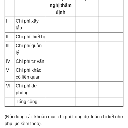
nghị thẩm
định
I
Chi phí xây
lắp
II
Chi phí thiết bị
III
Chi phí quản
lý
IV
Chi phí tư vấn
V
Chi phí khác
có liên quan
VI
Chi phí dự
phòng
Tổng cộng
(Nội dung các khoản mục chi phí trong dự toán chi tiết như
phụ lục kèm theo).