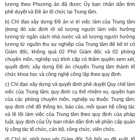
lượng theo Phương án đã được Ủy ban nhân dân tỉnh
phê duyệt và Đề án tổ chức lại Trung tâm.
b) Chỉ đạo xây dựng Đề án vị trí việc làm của Trung tâm
(trong đó xác định rõ số lượng người làm việc hưởng
lương từ ngân sách nhà nước và số lượng người hưởng
lương từ nguồn thu sự nghiệp của Trung tâm để bố trí có
Giám đốc, không quá 02 Phó Giám đốc và 02 phòng
chuyên môn, nghiệp vụ) trình cấp có thẩm quyền xem xét,
quyết định; xây dựng Đề án chuyển Trung tâm thành tổ
chức khoa học và công nghệ công lập theo quy định.
c) Chỉ đạo xây dựng và quyết định phê duyệt Quy chế làm
việc của Trung tâm; quy định cụ thể nhiệm vụ, quyền hạn
của các phòng chuyên môn, nghiệp vụ thuộc Trung tâm;
quy định chế độ thông tin, báo cáo, mối quan hệ công tác
và lề lối làm việc của Trung tâm theo quy định của pháp
luật, quy định của Ủy ban nhân dân tỉnh về phân cấp quản
lý công tác tổ chức, cán bộ, công chức, viên chức.
d) Chủ trì, phối hợp với Giám đốc Sở Nội vụ đề xuất, tổ