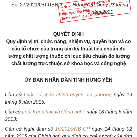
Số: 27/2021/QĐ-UBND
Hưng Yên, ngày 23 tháng
Hiệu lực: Đã biết
6 năm 2021
Tình trạng hiệu lực: Đã biết
QUYẾT ĐỊNH
Quy định vị trí, chức năng, nhiệm vụ, quyền hạn và cơ
cấu tổ chức của trung tâm kỹ thuật tiêu chuẩn đo
lường chất lượng thuộc chi cục tiêu chuẩn đo lường
chất lượng trực thuộc sở khoa học và công nghệ
________________________
ỦY BAN NHÂN DÂN TỈNH HƯNG YÊN
Căn cứ
Luật Tổ chức chính quyền địa phương
ngày 19
tháng 6 năm 2015;
Căn cứ
Luật Khoa học và Công nghệ
ngày 18 tháng 6 năm
2013;
Căn cứ Nghị định số
16/2015/NĐ-CP
ngày 14 tháng 02
năm 2015 của Chính phủ quy định cơ chế tự chủ của đơn