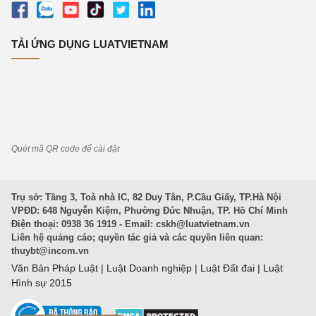
TẢI ỨNG DỤNG LUATVIETNAM
Quét mã QR code để cài đặt
Trụ sở: Tầng 3, Toà nhà IC, 82 Duy Tân, P.Cầu Giấy, TP.Hà Nội
VPĐD: 648 Nguyễn Kiệm, Phường Đức Nhuận, TP. Hồ Chí Minh
Điện thoại: 0938 36 1919 - Email:
cskh@luatvietnam.vn
Liên hệ quảng cáo; quyền tác giả và các quyền liên quan:
thuybt@incom.vn
Văn Bản Pháp Luật
|
Luật Doanh nghiệp
|
Luật Đất đai
|
Luật
Hình sự 2015