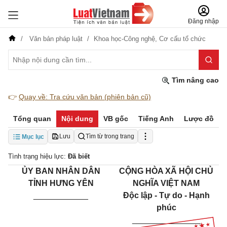
Đăng nhập
Văn bản pháp luật
Khoa học-Công nghệ,
Cơ cấu tổ chức
Tìm nâng cao
👉
Quay về: Tra cứu văn bản (phiên bản cũ)
Tổng quan
Nội dung
VB gốc
Tiếng Anh
Lược đồ
Lưu
Tìm từ trong trang
Mục lục
Tình trạng hiệu lực:
Đã biết
ỦY BAN NHÂN DÂN
CỘNG HÒA XÃ HỘI CHỦ
TỈNH HƯNG YÊN
NGHĨA VIỆT NAM
____________
Độc lập - Tự do - Hạnh
phúc
_______________