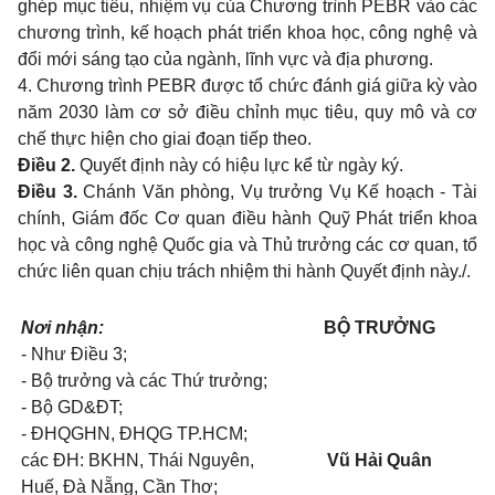
ghép mục tiêu, nhiệm vụ của Chương trình PEBR vào các
chương trình, kế hoạch phát triển khoa học, công nghệ và
đổi mới sáng tạo của ngành, lĩnh vực và địa phương.
4. Chương trình PEBR được tổ chức đánh giá giữa kỳ vào
năm 2030 làm cơ sở điều chỉnh mục tiêu, quy mô và cơ
chế thực hiện cho giai đoạn tiếp theo.
Điều 2.
Quyết định này có hiệu lực kể từ ngày ký.
Điều 3.
Chánh Văn phòng, Vụ trưởng Vụ Kế hoạch - Tài
chính, Giám đốc Cơ quan điều hành Quỹ Phát triển khoa
học và công nghệ Quốc gia và Thủ trưởng các cơ quan, tổ
chức liên quan chịu trách nhiệm thi hành Quyết định này./.
Nơi nhận:
BỘ TRƯỞNG
- Như Điều 3;
- Bộ trưởng và các Thứ trưởng;
- Bộ GD&ĐT;
- ĐHQGHN, ĐHQG TP.HCM;
các ĐH: BKHN, Thái Nguyên,
Vũ Hải Quân
Huế, Đà Nẵng, Cần Thơ;