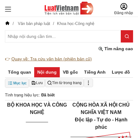
Đăng nhập
Văn bản pháp luật
Khoa học-Công nghệ
Tìm nâng cao
👉
Quay về: Tra cứu văn bản (phiên bản cũ)
Tổng quan
Nội dung
VB gốc
Tiếng Anh
Lược đồ
Lưu
Tìm từ trong trang
Mục lục
Tình trạng hiệu lực:
Đã biết
BỘ KHOA HỌC VÀ CÔNG
CỘNG HÒA XÃ HỘI CHỦ
NGHỆ
NGHĨA VIỆT NAM
________
Độc lập - Tự do - Hạnh
phúc
______________________