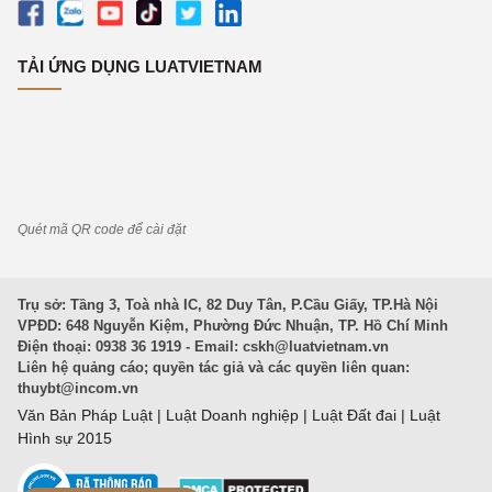
TẢI ỨNG DỤNG LUATVIETNAM
Quét mã QR code để cài đặt
Trụ sở: Tầng 3, Toà nhà IC, 82 Duy Tân, P.Cầu Giấy, TP.Hà Nội
VPĐD: 648 Nguyễn Kiệm, Phường Đức Nhuận, TP. Hồ Chí Minh
Điện thoại: 0938 36 1919 - Email:
cskh@luatvietnam.vn
Liên hệ quảng cáo; quyền tác giả và các quyền liên quan:
thuybt@incom.vn
Văn Bản Pháp Luật
|
Luật Doanh nghiệp
|
Luật Đất đai
|
Luật
Hình sự 2015