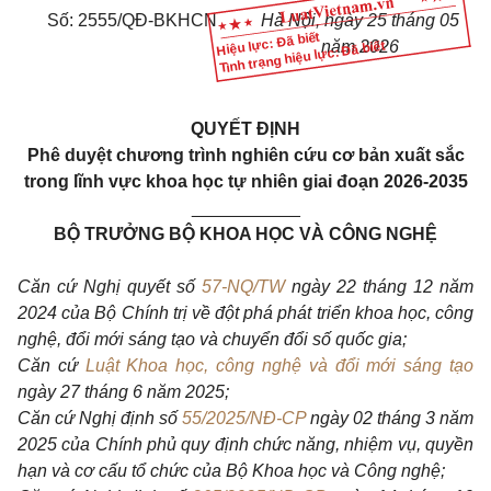
Số: 2555/QĐ-BKHCN
Hà Nội, ngày 25 tháng 05
Hiệu lực: Đã biết
năm 2026
Tình trạng hiệu lực: Đã biết
QUYẾT ĐỊNH
Phê duyệt chương trình nghiên cứu cơ bản xuất sắc
trong lĩnh vực khoa học tự nhiên giai đoạn 2026-2035
___________
BỘ TRƯỞNG BỘ KHOA HỌC VÀ CÔNG NGHỆ
Căn cứ Nghị quyết số
57-NQ/TW
ngày 22 tháng 12 năm
2024 của Bộ Chính trị về đột phá phát triển khoa học, công
nghệ, đổi mới sáng tạo và chuyển đổi số quốc gia;
Căn cứ
Luật Khoa học, công nghệ và đổi mới sáng tạo
ngày 27 tháng 6 năm 2025;
Căn cứ Nghị định số
55/2025/NĐ-CP
ngày 02 tháng 3 năm
2025 của Chính phủ quy định chức năng, nhiệm vụ, quyền
hạn và cơ cấu tổ chức của Bộ Khoa học và Công nghệ;