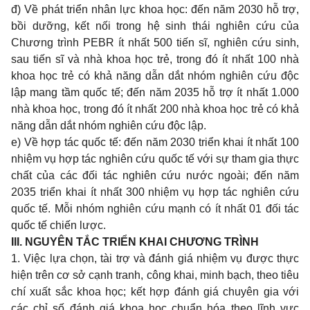
đ) Về phát triển nhân lực khoa học: đến năm 2030 hỗ trợ,
bồi dưỡng, kết nối trong hệ sinh thái nghiên cứu của
Chương trình PEBR ít nhất 500 tiến sĩ, nghiên cứu sinh,
sau tiến sĩ và nhà khoa học trẻ, trong đó ít nhất 100 nhà
khoa học trẻ có khả năng dẫn dắt nhóm nghiên cứu độc
lập mang tầm quốc tế; đến năm 2035 hỗ trợ ít nhất 1.000
nhà khoa học, trong đó ít nhất 200 nhà khoa học trẻ có khả
năng dẫn dắt nhóm nghiên cứu độc lập.
e) Về hợp tác quốc tế: đến năm 2030 triển khai ít nhất 100
nhiệm vụ hợp tác nghiên cứu quốc tế với sự tham gia thực
chất của các đối tác nghiên cứu nước ngoài; đến năm
2035 triển khai ít nhất 300 nhiệm vụ hợp tác nghiên cứu
quốc tế. Mỗi nhóm nghiên cứu mạnh có ít nhất 01 đối tác
quốc tế chiến lược.
III. NGUYÊN TẮC TRIỂN KHAI CHƯƠNG TRÌNH
1. Việc lựa chọn, tài trợ và đánh giá nhiệm vụ được thực
hiện trên cơ sở cạnh tranh, công khai, minh bạch, theo tiêu
chí xuất sắc khoa học; kết hợp đánh giá chuyên gia với
các chỉ số đánh giá khoa học chuẩn hóa theo lĩnh vực