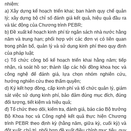
nhiệm:
a) Xây dựng kế hoạch triển khai; ban hành quy chế quản
lý; xây dựng bộ chỉ số đánh giá kết quả, hiệu quả đầu ra
và tác động của Chương trình PEBR;
b) Đề xuất kế hoạch kinh phí từ ngân sách nhà nước hằng
năm và trung hạn; phối hợp với các đơn vị có liên quan
trong phân bổ, quản lý và sử dụng kinh phí theo quy định
của pháp luật;
c) Tổ chức công bố kế hoạch triển khai hằng năm; tiếp
nhận, rà soát hồ sơ; thành lập các hội đồng khoa học và
công nghệ để đánh giá, lựa chọn nhóm nghiên cứu,
hướng nghiên cứu theo thẩm quyền;
d) Ký kết hợp đồng, cấp kinh phí và tổ chức quản lý, giám
sát việc sử dụng kinh phí, bảo đảm đúng mục đích, đúng
đối tượng, tiết kiệm và hiệu quả;
đ) Tổ chức theo dõi, kiểm tra, đánh giá, báo cáo Bộ trưởng
Bộ Khoa học và Công nghệ kết quả thực hiện Chương
trình PEBR theo định kỳ (hằng năm, giữa kỳ, cuối kỳ) và
đột xuất; chủ trì, phối hợp đề xuất điều chỉnh mục tiêu, quy