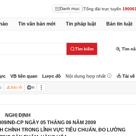
|
Danh mục
Tổng đài trực tuyến
19006
hảo
Tin văn bản mới
Tin pháp luật
Bản tin luật
Tìm kiếm
Tìm nâ
lực
VB liên quan
Lược đồ
Nội dung hợp nhất
Tải về
ú
Báo lỗi
In
NGHỊ ĐỊNH
009/NĐ-CP NGÀY 05 THÁNG 06 NĂM 2009
NH CHÍNH TRONG LĨNH VỰC TIÊU CHUẨN, ĐO LƯỜNG