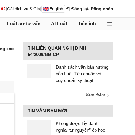
|
|
192
Gói dịch vụ & Giá
English
Đăng ký
/ Đăng nhập
Luật sư tư vấn
AI Luật
Tiện ích
TIN LIÊN QUAN NGHỊ ĐỊNH
ng cao
54/2009/NĐ-CP
Danh sách văn bản hướng
dẫn Luật Tiêu chuẩn và
quy chuẩn kỹ thuật
Xem thêm
TIN VĂN BẢN MỚI
Không được lấy danh
nghĩa “tự nguyện” ép học