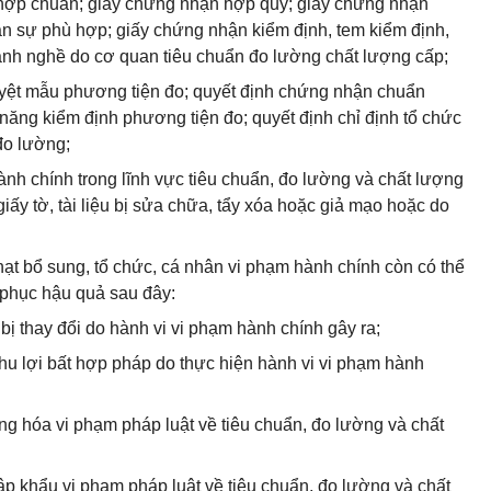
hợp chuẩn; giấy chứng nhận hợp quy; giấy chứng nhận
n sự phù hợp; giấy chứng nhận kiểm định, tem kiểm định,
ành nghề do cơ quan tiêu chuẩn đo lường chất lượng cấp;
yệt mẫu phương tiện đo; quyết định chứng nhận chuẩn
năng kiểm định phương tiện đo; quyết định chỉ định tổ chức
đo lường;
hành chính trong lĩnh vực tiêu chuẩn, đo lường và chất lượng
ấy tờ, tài liệu bị sửa chữa, tẩy xóa hoặc giả mạo hoặc do
hạt bổ sung, tổ chức, cá nhân vi phạm hành chính còn có thể
 phục hậu quả sau đây:
 bị thay đổi do hành vi vi phạm hành chính gây ra;
thu lợi bất hợp pháp do thực hiện hành vi vi phạm hành
ng hóa vi phạm pháp luật về tiêu chuẩn, đo lường và chất
ập khẩu vi phạm pháp luật về tiêu chuẩn, đo lường và chất