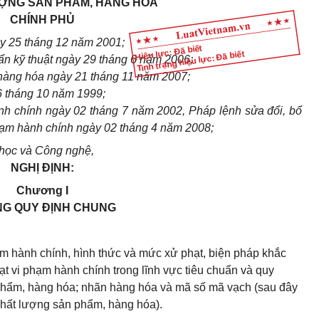
ỢNG SẢN PHẨM, HÀNG HÓA
CHÍNH PHỦ
y 25 tháng 12 năm 2001;
Hiệu lực: Đã biết
Tình trạng hiệu lực: Đã biết
n kỹ thuật ngày 29 tháng 6 năm 2006;
hàng hóa ngày 21 tháng 11 năm 2007;
 tháng 10 năm 1999;
nh chính ngày 02 tháng 7 năm 2002, Pháp lệnh sửa đổi, bổ
phạm hành chính ngày 02 tháng 4 năm 2008;
 học và Công nghệ,
NGHỊ ĐỊNH:
Chương I
G QUY ĐỊNH CHUNG
hạm hành chính, hình thức và mức xử phạt, biện pháp khắc
t vi phạm hành chính trong lĩnh vực tiêu chuẩn và quy
 phẩm, hàng hóa; nhãn hàng hóa và mã số mã vạch (sau đây
à chất lượng sản phẩm, hàng hóa).