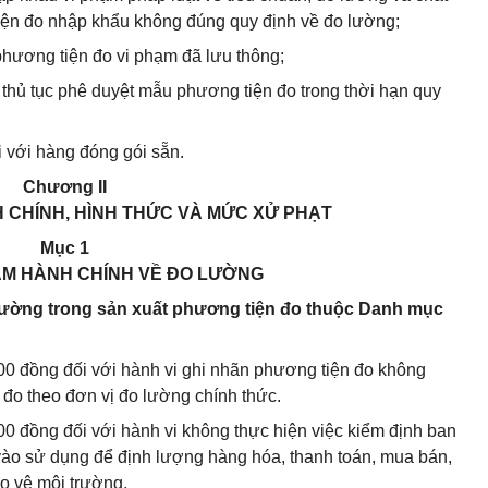
ện đo nhập khẩu không đúng quy định về đo lường;
hương tiện đo vi phạm đã lưu thông;
 thủ tục phê duyệt mẫu phương tiện đo trong thời hạn quy
i với hàng đóng gói sẵn.
Chương II
H CHÍNH, HÌNH THỨC VÀ MỨC XỬ PHẠT
Mục 1
HẠM HÀNH CHÍNH VỀ ĐO LƯỜNG
 lường trong sản xuất phương tiện đo thuộc Danh mục
000 đồng đối với hành vi ghi nhãn phương tiện đo không
 đo theo đơn vị đo lường chính thức.
00 đồng đối với hành vi không thực hiện việc kiểm định ban
vào sử dụng để định lượng hàng hóa, thanh toán, mua bán,
o vệ môi trường.