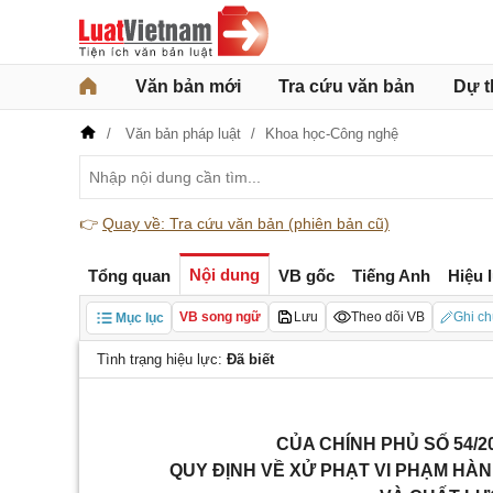
Văn bản mới
Tra cứu văn bản
Dự t
Văn bản pháp luật
Khoa học-Công nghệ
👉
Quay về: Tra cứu văn bản (phiên bản cũ)
Nội dung
Tổng quan
VB gốc
Tiếng Anh
Hiệu 
VB song ngữ
Lưu
Theo dõi VB
Ghi ch
Mục lục
Tình trạng hiệu lực:
Đã biết
CỦA CHÍNH PHỦ
SỐ 54/2
QUY ĐỊNH VỀ XỬ PHẠT VI PHẠM HÀ