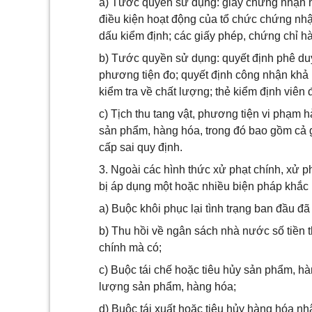
a) Tước quyền sử dụng: giấy chứng nhận 
điều kiện hoạt động của tổ chức chứng nhậ
dấu kiểm định; các giấy phép, chứng chỉ h
b) Tước quyền sử dụng: quyết định phê du
phương tiện đo; quyết định công nhận khả 
kiểm tra về chất lượng; thẻ kiểm định viên 
c) Tịch thu tang vật, phương tiện vi phạm 
sản phẩm, hàng hóa, trong đó bao gồm cả gi
cấp sai quy định.
3. Ngoài các hình thức xử phạt chính, xử p
bị áp dụng một hoặc nhiều biện pháp khắc
a) Buộc khôi phục lại tình trạng ban đầu đã
b) Thu hồi về ngân sách nhà nước số tiền 
chính mà có;
c) Buộc tái chế hoặc tiêu hủy sản phẩm, hà
lượng sản phẩm, hàng hóa;
d) Buộc tái xuất hoặc tiêu hủy hàng hóa nh