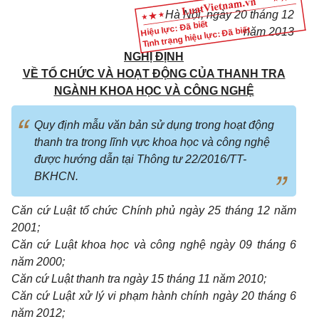
Hà Nội, ngày 20 tháng 12
Hiệu lực: Đã biết
Tình trạng hiệu lực: Đã biết
năm 2013
NGHỊ ĐỊNH
VỀ TỔ CHỨC VÀ HOẠT ĐỘNG CỦA THANH TRA
NGÀNH KHOA HỌC VÀ CÔNG NGHỆ
Quy định mẫu văn bản sử dụng trong hoạt động
thanh tra trong lĩnh vực khoa học và công nghệ
được hướng dẫn tại Thông tư 22/2016/TT-
BKHCN.
Căn cứ Luật tổ chức Chính phủ ngày 25 tháng 12 năm
2001;
Căn cứ Luật khoa học và công nghệ ngày 09 tháng 6
năm 2000;
Căn cứ Luật thanh tra ngày 15 tháng 11 năm 2010;
Căn cứ Luật xử lý vi phạm hành chính ngày 20 tháng 6
năm 2012;