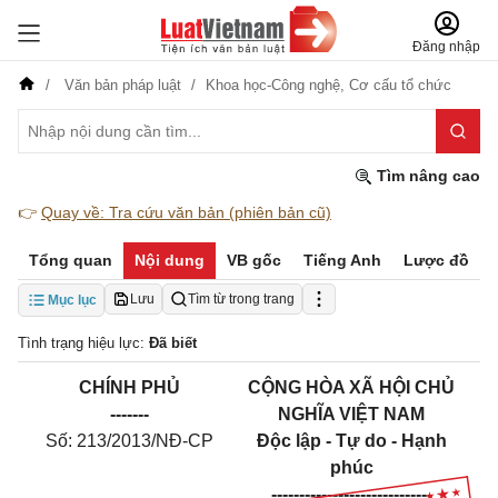
Đăng nhập
Văn bản pháp luật
Khoa học-Công nghệ,
Cơ cấu tổ chức
Tìm nâng cao
👉
Quay về: Tra cứu văn bản (phiên bản cũ)
Tổng quan
Nội dung
VB gốc
Tiếng Anh
Lược đồ
Lưu
Tìm từ trong trang
Mục lục
Tình trạng hiệu lực:
Đã biết
CHÍNH PHỦ
CỘNG HÒA XÃ HỘI CHỦ
-------
NGHĨA VIỆT NAM
Số: 213/2013/NĐ-CP
Độc lập - Tự do - Hạnh
phúc
-----------------------------