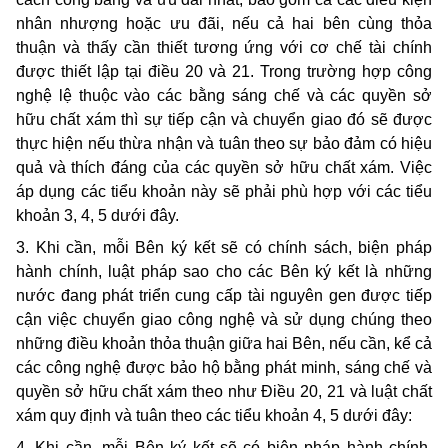
nhân nhượng hoặc ưu đãi, nếu cả hai bên cùng thỏa
thuận và thấy cần thiết tương ứng với cơ chế tài chính
được thiết lập tại điều 20 và 21. Trong trường hợp công
nghệ lệ thuộc vào các bằng sáng chế và các quyền sở
hữu chất xám thì sự tiếp cận và chuyển giao đó sẽ được
thực hiện nếu thừa nhận và tuân theo sự bảo đảm có hiệu
quả và thích đáng của các quyền sở hữu chất xám. Việc
áp dụng các tiểu khoản này sẽ phải phù hợp với các tiểu
khoản 3, 4, 5 dưới đây.
3. Khi cần, mỗi Bên ký kết sẽ có chính sách, biện pháp
hành chính, luật pháp sao cho các Bên ký kết là những
nước đang phát triển cung cấp tài nguyên gen được tiếp
cận việc chuyển giao công nghệ và sử dụng chúng theo
những điều khoản thỏa thuận giữa hai Bên, nếu cần, kể cả
các công nghệ được bảo hộ bằng phát minh, sáng chế và
quyền sở hữu chất xám theo như Điều 20, 21 và luật chất
xám quy định và tuân theo các tiểu khoản 4, 5 dưới đây:
4. Khi cần, mỗi Bên ký kết sẽ có biện pháp hành chính,