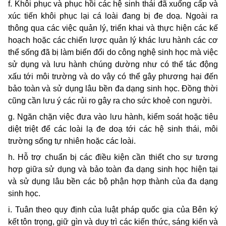
f. Khôi phục và phục hồi các hệ sinh thái đã xuống cấp và
xúc tiến khôi phục lại cá loài đang bị đe doạ. Ngoài ra
thông qua các việc quản lý, triển khai và thực hiện các kế
hoạch hoặc các chiến lược quản lý khác lưu hành các cơ
thể sống đã bị làm biến đổi do công nghệ sinh học mà việc
sử dụng và lưu hành chúng dường như có thể tác động
xấu tới môi trường và do vậy có thể gây phương hại đến
bảo toàn và sử dụng lâu bền đa dạng sinh học. Ðồng thời
cũng cần lưu ý các rủi ro gây ra cho sức khoẻ con người.
g. Ngăn chặn việc đưa vào lưu hành, kiểm soát hoặc tiêu
diệt triệt để các loài lạ đe doạ tới các hệ sinh thái, môi
trường sống tự nhiên hoặc các loài.
h. Hỗ trợ chuẩn bị các điều kiện cần thiết cho sự tương
hợp giữa sử dụng và bảo toàn đa dạng sinh học hiện tại
và sử dụng lâu bền các bộ phận hợp thành của đa dạng
sinh học.
i. Tuân theo quy định của luật pháp quốc gia của Bên ký
kết tôn trọng, giữ gìn và duy trì các kiến thức, sáng kiến và