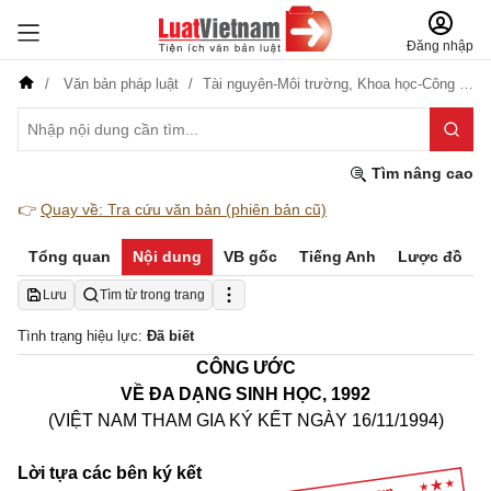
Đăng nhập
Văn bản pháp luật
Tài nguyên-Môi trường,
Khoa học-Công nghệ
Tìm nâng cao
👉
Quay về: Tra cứu văn bản (phiên bản cũ)
Tổng quan
Nội dung
VB gốc
Tiếng Anh
Lược đồ
Lưu
Tìm từ trong trang
Tình trạng hiệu lực:
Đã biết
CÔNG ƯỚC
VỀ ĐA DẠNG SINH HỌC, 1992
(VIỆT NAM THAM GIA KÝ KẾT NGÀY 16/11/1994)
Lời tựa các bên ký kết