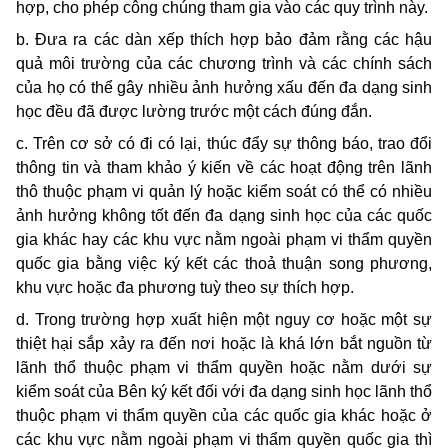
hợp, cho phép công chúng tham gia vào các quy trình này.
b. Ðưa ra các dàn xếp thích hợp bảo đảm rằng các hậu
quả môi trường của các chương trình và các chính sách
của họ có thể gây nhiều ảnh hưởng xấu đến đa dạng sinh
học đều đã được lường trước một cách đúng đắn.
c. Trên cơ sở có đi có lại, thúc đẩy sự thông báo, trao đổi
thông tin và tham khảo ý kiến về các hoạt động trên lãnh
thô thuộc phạm vi quản lý hoặc kiểm soát có thể có nhiều
ảnh hưởng không tốt đến đa dạng sinh học của các quốc
gia khác hay các khu vực nằm ngoài phạm vi thẩm quyền
quốc gia bằng việc ký kết các thoả thuận song phương,
khu vực hoặc đa phương tuỳ theo sự thích hợp.
d. Trong trường hợp xuất hiện một nguy cơ hoặc một sự
thiệt hại sắp xảy ra đến nơi hoặc là khá lớn bắt nguồn từ
lãnh thổ thuộc phạm vi thẩm quyền hoặc nằm dưới sự
kiểm soát của Bên ký kết đối với đa dạng sinh học lãnh thổ
thuộc phạm vi thẩm quyền của các quốc gia khác hoặc ở
các khu vực nằm ngoài phạm vi thẩm quyền quốc gia thì