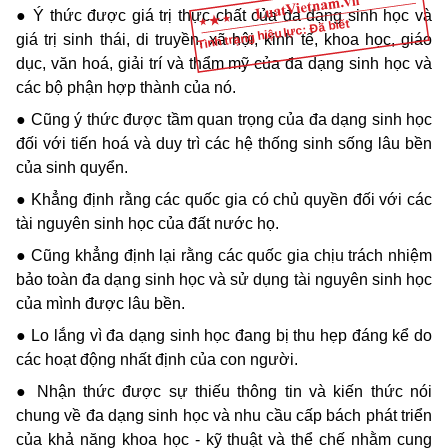
● Ý thức được giá trị thực chất của đa dạng sinh học và
Tình trạng hiệu lực: Đã biết
giá trị sinh thái, di truyền, xã hội, kinh tế, khoa học, giáo
dục, văn hoá, giải trí và thẩm mỹ của đa dạng sinh học và
các bộ phận hợp thành của nó.
● Cũng ý thức được tầm quan trọng của đa dạng sinh học
đối với tiến hoá và duy trì các hệ thống sinh sống lâu bền
của sinh quyển.
● Khẳng định rằng các quốc gia có chủ quyền đối với các
tài nguyên sinh học của đất nước họ.
● Cũng khẳng định lại rằng các quốc gia chịu trách nhiệm
bảo toàn đa dạng sinh học và sử dụng tài nguyên sinh học
của mình được lâu bền.
● Lo lắng vì đa dạng sinh học đang bị thu hẹp đáng kể do
các hoạt động nhất định của con người.
● Nhận thức được sự thiếu thông tin và kiến thức nói
chung về đa dạng sinh học và nhu cầu cấp bách phát triển
của khả năng khoa học - kỹ thuật và thể chế nhằm cung