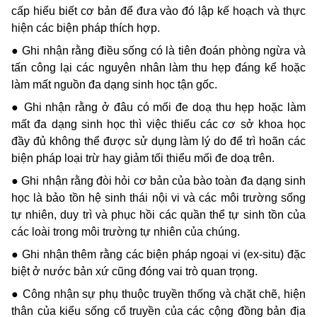
cấp hiểu biết cơ bản để đưa vào đó lập kế hoạch và thực
hiện các biện pháp thích hợp.
● Ghi nhận rằng điều sống có là tiên đoán phòng ngừa và
tấn công lại các nguyên nhân làm thu hẹp đáng kể hoặc
làm mất nguồn đa dạng sinh học tận gốc.
● Ghi nhận rằng ở đâu có mối đe doạ thu hẹp hoặc làm
mất đa dạng sinh học thì việc thiếu các cơ sở khoa học
đầy đủ không thể được sử dụng làm lý do để trì hoãn các
biện pháp loại trừ hay giảm tối thiểu mối đe doạ trên.
● Ghi nhận rằng đòi hỏi cơ bản của bào toàn đa dạng sinh
học là bảo tồn hệ sinh thái nội vi và các môi trường sống
tự nhiên, duy trì và phục hồi các quần thể tự sinh tồn của
các loài trong môi trường tự nhiên của chúng.
● Ghi nhận thêm rằng các biện pháp ngoại vi (ex-situ) đặc
biệt ở nước bản xứ cũng đóng vai trò quan trọng.
● Công nhận sự phụ thuộc truyền thống và chặt chẽ, hiện
thân của kiểu sống cổ truyền của các cộng đồng bản địa