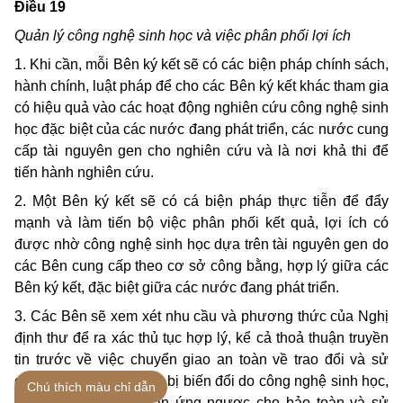
Ðiều 19
Quản lý công nghệ sinh học và việc phân phối lợi ích
1. Khi cần, mỗi Bên ký kết sẽ có các biện pháp chính sách,
hành chính, luật pháp để cho các Bên ký kết khác tham gia
có hiệu quả vào các hoạt động nghiên cứu công nghệ sinh
học đặc biệt của các nước đang phát triển, các nước cung
cấp tài nguyên gen cho nghiên cứu và là nơi khả thi để
tiến hành nghiên cứu.
2. Một Bên ký kết sẽ có cá biện pháp thực tiễn để đẩy
mạnh và làm tiến bộ việc phân phối kết quả, lợi ích có
được nhờ công nghệ sinh học dựa trên tài nguyên gen do
các Bên cung cấp theo cơ sở công bằng, hợp lý giữa các
Bên ký kết, đặc biệt giữa các nước đang phát triển.
3. Các Bên sẽ xem xét nhu cầu và phương thức của Nghị
định thư để ra xác thủ tục hợp lý, kể cả thoả thuận truyền
tin trước về việc chuyển giao an toàn về trao đổi và sử
dụng mọi sinh vật sống bị biến đổi do công nghệ sinh học,
Chú thích màu chỉ dẫn
chúng có thể gây phản ứng ngược cho bảo toàn và sử