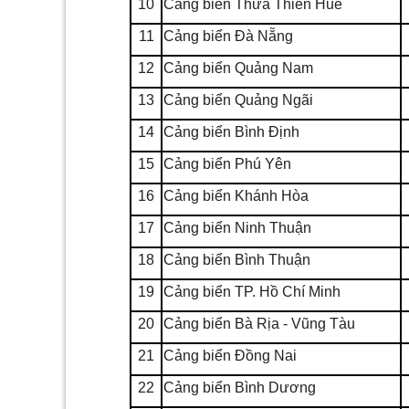
10
Cảng biển Thừa Thiên Huế
11
Cảng biển Đà N
ẵ
ng
12
Cảng bi
ể
n Quảng Nam
13
Cảng biển Quảng Ngãi
14
Cảng biển Bình Định
15
Cảng bi
ể
n Phú Yên
16
Cảng biển Khánh Hòa
17
Cảng biển Ninh Thuận
18
Cảng biển Bình Thuận
19
Cảng biển TP. Hồ Chí Minh
20
Cảng biển Bà Rịa - Vũng Tàu
21
Cảng biển Đồng Nai
22
Cảng biển Bình Dương