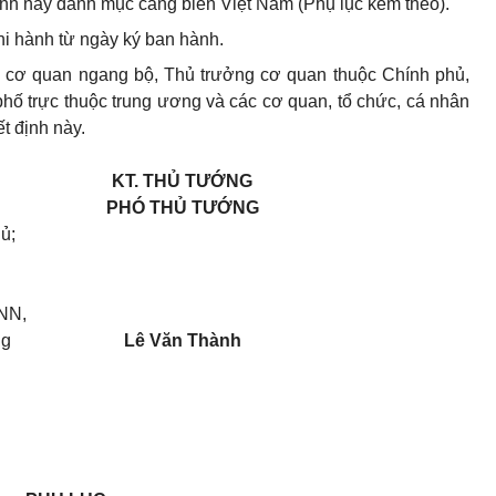
nh này danh mục cảng biển Việt Nam (Phụ lục kèm theo).
hi hành từ ngày ký ban hành.
 cơ quan ngang bộ, Thủ trưởng cơ quan thuộc Chính phủ,
phố trực thuộc trung ương và các cơ quan, tổ chức, cá nhân
t định này.
KT. THỦ TƯỚNG
PHÓ THỦ TƯỚNG
ủ;
 NN,
ng
Lê Văn Thành