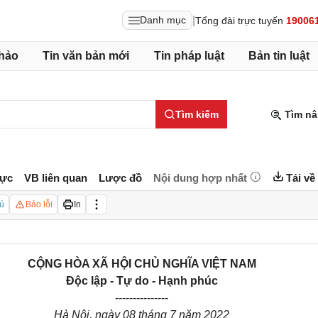
|
Danh mục
Tổng đài trực tuyến
19006
hảo
Tin văn bản mới
Tin pháp luật
Bản tin luật
Tìm kiếm
Tìm nâ
lực
VB liên quan
Lược đồ
Nội dung hợp nhất
Tải về
ú
Báo lỗi
In
CỘNG HÒA XÃ HỘI CHỦ NGHĨA VIỆT NAM
Độc lập - Tự do - Hạnh phúc
---------------
Hà Nội
, ngày
08
tháng
7
năm
2022