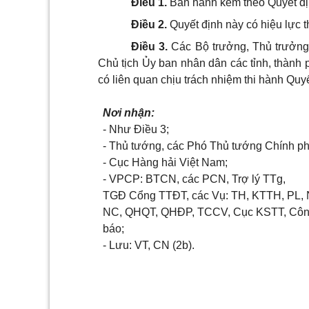
Điều 1.
Ban hành kèm theo Quyết đị
Điều 2.
Quyết định này có hiệu lực t
Điều 3.
Các Bộ trưởng, Thủ trưởng
Chủ tịch Ủy ban nhân dân các tỉnh, thành 
có liên quan chịu trách nhiệm thi hành Quyế
Nơi nhận:
- Như Điều 3;
- Thủ tướng, các Phó Thủ tướng Chính ph
- Cục Hàng hải Việt Nam;
- VPCP: BTCN, c
á
c PCN, Trợ lý TTg,
TGĐ
Cổng TTĐT,
các Vụ:
TH
, KTTH, PL,
NC, QHQT, QH
ĐP, TCCV,
Cục KSTT, Cô
báo;
- Lưu: VT, CN (2b)
.