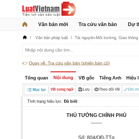
Văn bản mới
Tra cứu văn bản
Dự t
Văn bản pháp luật
Tài nguyên-Môi trường,
Giao thông
👉
Quay về: Tra cứu văn bản (phiên bản cũ)
Nội dung
Tổng quan
VB gốc
Tiếng Anh
Hiệu 
VB song ngữ
Lưu
Theo dõi VB
Ghi ch
Mục lục
Tình trạng hiệu lực:
Đã biết
THỦ TƯỚNG CHÍNH PHỦ
-------
Số:
804/QĐ-TTg