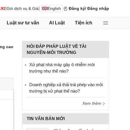
|
|
192
Gói dịch vụ & Giá
English
Đăng ký
/ Đăng nhập
Luật sư tư vấn
AI Luật
Tiện ích
HỎI ĐÁP PHÁP LUẬT VỀ TÀI
ng cao
NGUYÊN-MÔI TRƯỜNG
Xử phạt nhà máy gây ô nhiễm môi
trường như thế nào?
Doanh nghiệp xả thải trái phép vào môi
trường bị xử phạt thế nào?
Xem thêm
TIN VĂN BẢN MỚI