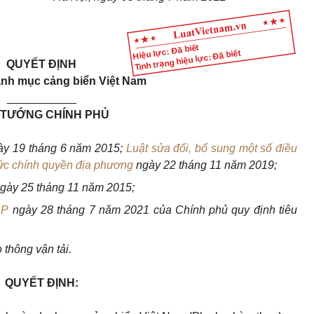
Hiệu lực: Đã biết
Tình trạng hiệu lực: Đã biết
QUYẾT ĐỊNH
nh mục cảng biển Việt Nam
___________
 TƯỚNG CHÍNH PHỦ
y 19 tháng 6 năm 2015;
Luật sửa đổi, bổ sung một số điều
ức chính quyền địa phương
ngày 22 tháng 11 năm 2019;
gày 25 tháng 11 năm 2015;
CP
ngày 28 tháng 7 năm 2021 của Chính phủ quy định tiêu
thông vận tải.
QUYẾT ĐỊNH: