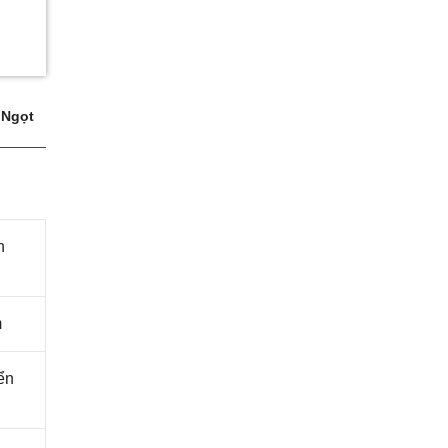
 Ngọt
n
m
ển