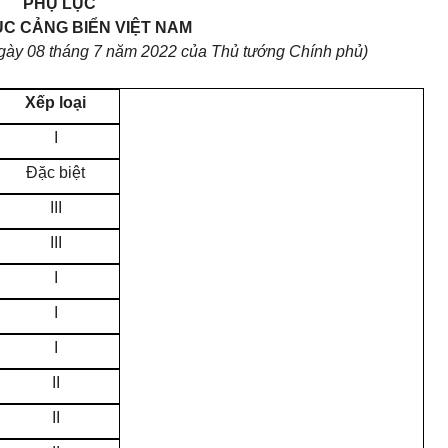
PHỤ LỤC
C CẢNG BIỂN VIỆT NAM
gày 08 tháng 7 năm 2022 của Thủ tướng Chính phủ)
X
ếp loại
I
Đặc biệt
III
III
I
I
I
II
II