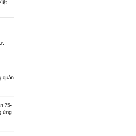
iệt
ư,
g quản
n 75-
g ứng