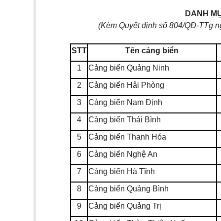
DANH MỤ
(Kèm Quyết định số 804/QĐ-TTg n
STT
Tên
cảng biển
1
Cảng biển Quảng Ninh
2
Cảng biển Hải Phòng
3
Cảng biển Nam Định
4
Cảng bi
ể
n Thái Bình
5
Cảng biển Thanh Hóa
6
Cảng biển Nghệ An
7
Cảng biển Hà Tĩnh
8
Cảng biển Quảng Bình
9
Cảng biển Quảng Trị