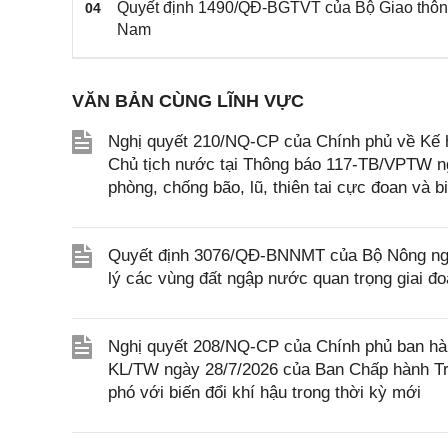
Quyết định 1490/QĐ-BGTVT của Bộ Giao thông
04
Nam
VĂN BẢN CÙNG LĨNH VỰC
Nghị quyết 210/NQ-CP của Chính phủ về Kế h
Chủ tịch nước tại Thông báo 117-TB/VPTW n
phòng, chống bão, lũ, thiên tai cực đoan và b
Quyết định 3076/QĐ-BNNMT của Bộ Nông nghi
lý các vùng đất ngập nước quan trọng giai đ
Nghị quyết 208/NQ-CP của Chính phủ ban hàn
KL/TW ngày 28/7/2026 của Ban Chấp hành Tr
phó với biến đổi khí hậu trong thời kỳ mới