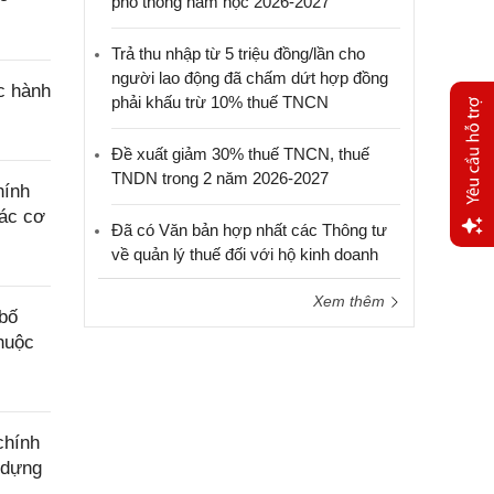
phổ thông năm học 2026-2027
Trả thu nhập từ 5 triệu đồng/lần cho
người lao động đã chấm dứt hợp đồng
c hành
phải khấu trừ 10% thuế TNCN
Đề xuất giảm 30% thuế TNCN, thuế
TNDN trong 2 năm 2026-2027
hính
các cơ
Đã có Văn bản hợp nhất các Thông tư
về quản lý thuế đối với hộ kinh doanh
Yêu
cầu
Xem thêm
hỗ trợ
bố
thuộc
chính
 dựng