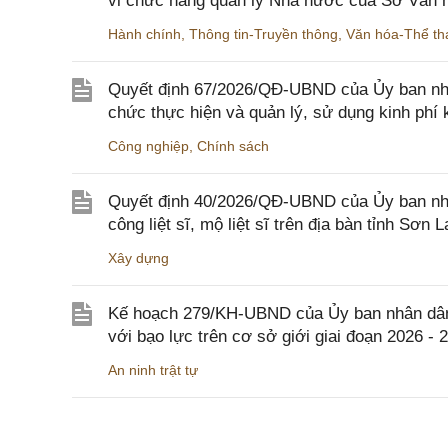
vi chức năng quản lý Nhà nước của Sở Văn h
Hành chính
,
Thông tin-Truyền thông
,
Văn hóa-Thể tha
Quyết định 67/2026/QĐ-UBND của Ủy ban nhâ
chức thực hiện và quản lý, sử dụng kinh phí 
Công nghiệp
,
Chính sách
Quyết định 40/2026/QĐ-UBND của Ủy ban nhân
công liệt sĩ, mộ liệt sĩ trên địa bàn tỉnh Sơn L
Xây dựng
Kế hoạch 279/KH-UBND của Ủy ban nhân dân 
với bạo lực trên cơ sở giới giai đoạn 2026 - 
An ninh trật tự