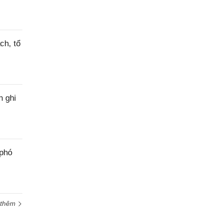
ch, tổ
h ghi
 phó
 thêm