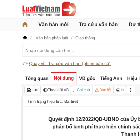
Văn bản mới
Tra cứu văn bản
Dự t
Văn bản pháp luật
Giao thông
👉
Quay về: Tra cứu văn bản (phiên bản cũ)
Nội dung
Tổng quan
VB gốc
Tiếng Anh
Hiệu 
Lưu
Theo dõi VB
Ghi chú
Báo lỗi
In
Tình trạng hiệu lực:
Đã biết
Quyết định 12/2022/QĐ-UBND của Ủy ba
phân bổ kinh phí thực hiện chính sá
Thanh H