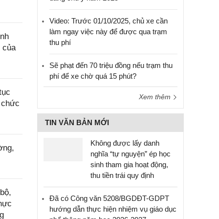
Video: Trước 01/10/2025, chủ xe cần
làm ngay việc này để được qua trạm
ính
thu phí
c của
Sẽ phạt đến 70 triệu đồng nếu trạm thu
phí để xe chờ quá 15 phút?
tục
Xem thêm
i chức
TIN VĂN BẢN MỚI
Không được lấy danh
ờng,
nghĩa “tự nguyện” ép học
sinh tham gia hoạt động,
thu tiền trái quy định
bộ,
Đã có Công văn 5208/BGDĐT-GDPT
thực
hướng dẫn thực hiện nhiệm vụ giáo dục
ng