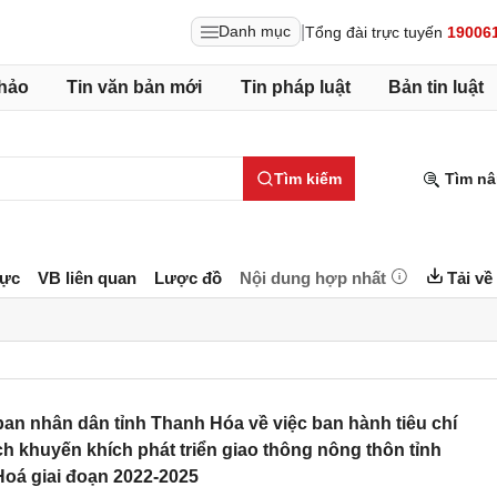
|
Danh mục
Tổng đài trực tuyến
19006
hảo
Tin văn bản mới
Tin pháp luật
Bản tin luật
Tìm kiếm
Tìm nâ
lực
VB liên quan
Lược đồ
Nội dung hợp nhất
Tải về
n nhân dân tỉnh Thanh Hóa về việc ban hành tiêu chí
ch khuyến khích phát triển giao thông nông thôn tỉnh
oá giai đoạn 2022-2025