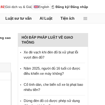
|
|
192
Gói dịch vụ & Giá
English
Đăng ký
/ Đăng nhập
Luật sư tư vấn
AI Luật
Tiện ích
HỎI ĐÁP PHÁP LUẬT VỀ GIAO
ng cao
THÔNG
Xe đè vạch khi đèn đỏ bị xử phạt lỗi
vượt đèn đỏ?
Năm 2025, người đủ 16 tuổi có được
điều khiển xe máy không?
Cố tình dán, che biển số xe bị phạt bao
nhiêu tiền?
Dừng đèn đỏ có được phép sử dụng