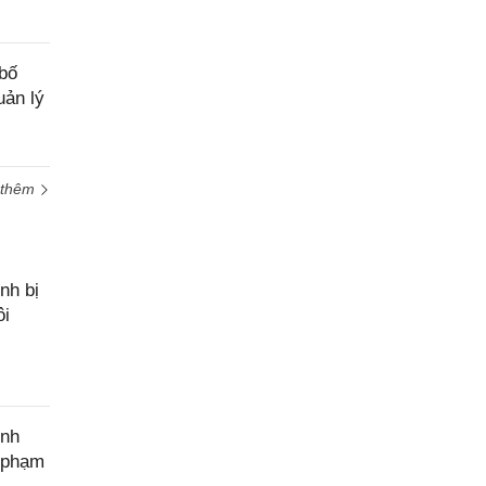
bố
uản lý
 thêm
nh bị
ôi
ính
c phạm