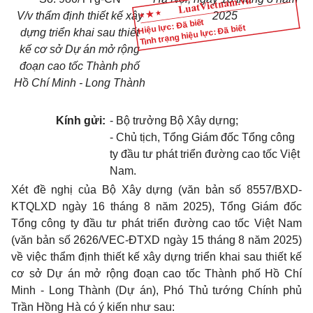
V/v th
ẩ
m định thiết kế xây
2025
Hiệu lực: Đã biết
Tình trạng hiệu lực: Đã biết
dựng triển khai sau thiết
kế cơ sở Dự án mở rộng
đoạn cao tốc Thành phố
Hồ Chí Minh - Long Thành
Kính gửi:
- Bộ trưởng Bộ Xây dựng;
- Chủ tịch, Tổng Giám đốc Tổng công
ty đầu tư phát triển đường cao tốc Việt
Nam.
Xét đề nghị của Bộ Xây dựng (văn bản số 8557/BXD-
KTQLXD ngày 16 tháng 8 năm 2025), Tổng Giám đốc
Tổng công ty đầu tư phát triển đường cao tốc Việt Nam
(văn bản số 2626/VEC-ĐTXD ngày 15 tháng 8 năm 2025)
về việc thẩm định thiết kế xây dựng triển khai sau thiết kế
cơ sở Dự án m
ở
rộng đoạn cao tốc Thành phố Hồ Chí
Minh - Long Thành (Dự án), Phó Thủ tướng Chính phủ
Tr
ầ
n H
ồ
ng Hà có ý kiến như sau: