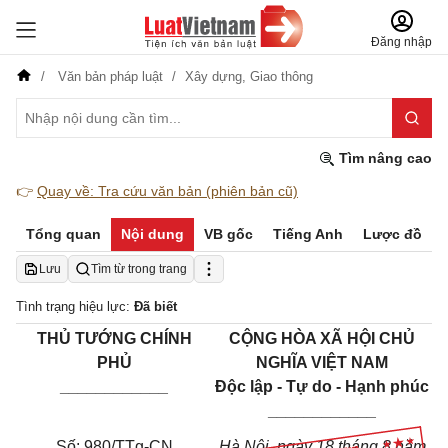
Đăng nhập
Văn bản pháp luật
Xây dựng,
Giao thông
Tìm nâng cao
👉
Quay về: Tra cứu văn bản (phiên bản cũ)
Tổng quan
Nội dung
VB gốc
Tiếng Anh
Lược đồ
Lưu
Tìm từ trong trang
Tình trạng hiệu lực:
Đã biết
THỦ TƯỚNG CHÍNH
CỘNG HÒA XÃ HỘI CHỦ
PHỦ
NGHĨA VIỆT NAM
____________
Độc lập - Tự do - Hạnh phúc
____________
Số: 980/TTg-CN
Hà Nội, ngày 18 tháng 8 năm