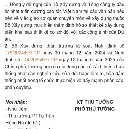
1. Đồng ý đề nghị của Bộ Xây dựng và Tổng công ty đầu
tư phát triển đườn
g
cao tốc Việt Nam tại các văn bản nêu
trên về việc giao cơ quan chuyên môn về xây dựng thuộc
Bộ Xây dựng thực hiện thẩm định hồ sơ thiết kế xây dựng
triển khai sau thiết kế cơ sở đối với các công trình của Dự
án.
2. Bộ Xây dựng khẩn trương rà soát Nghị định số
175/2024/NĐ-CP
ngày 30 tháng 12 năm 2024 và Nghị
định số
144/2025/NĐ-CP
ngày 12 tháng 6 năm 2025 của
Chính phủ, trường hợp có nội dung còn có cách hiểu chưa
thống nhất c
ầ
n nghiên cứu sửa đổi hoặc làm r
õ
, bảo đảm
thống nhất trong tổ chức thực hiện và đẩy mạnh phân cấp,
phân quyền./.
Nơi nhận:
KT. THỦ TƯỚNG
- Như trên;
PHÓ THỦ TƯỚNG
- Thủ tướng, PTTg Trần
Hồng Hà (để b/c);