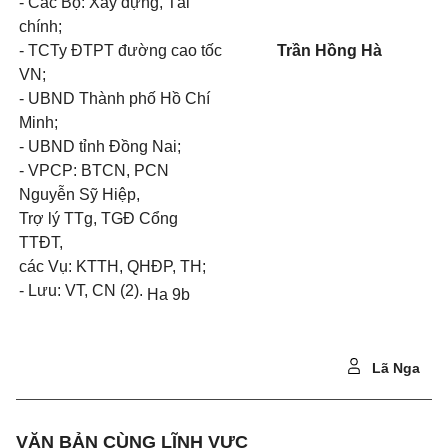
- Các Bộ: Xây dựng, Tài
chính;
- TCTy ĐTPT đường cao tốc
Trần Hồng Hà
VN;
- UBND Thành phố Hồ Chí
Minh;
- UBND tỉnh Đồng Nai;
- VPCP: BTCN, PCN
Nguyễn Sỹ Hiệp,
Trợ lý TTg, TGĐ Cổng
TTĐT,
các Vụ: KTTH, QHĐP, TH;
- Lưu: VT, CN (2).
Ha 9b
Lã Nga
VĂN BẢN CÙNG LĨNH VỰC