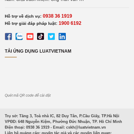
0938 36 1919
Hỗ trợ về dịch vụ:
1900 6192
Hỗ trợ giải đáp pháp luật:
TẢI ỨNG DỤNG LUATVIETNAM
Quét mã QR code để cài đặt
Trụ sở: Tầng 3, Toà nhà IC, 82 Duy Tân, P.Cầu Giấy, TP.Hà Nội
VPĐD: 648 Nguyễn Kiệm, Phường Đức Nhuận, TP. Hồ Chí Minh
Điện thoại: 0938 36 1919 - Email:
cskh@luatvietnam.vn
Liên hệ quảng cáo; quyền tác giả và các quyền liên quan: