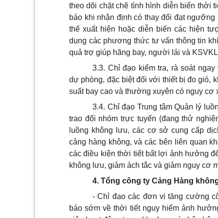
theo dõi chặt chẽ tình hình diễn biến thời t
báo khi nhận định có thay đ
ổ
i đạt ngư
ỡ
ng 
thế xuất hiện hoặc diễn biến các hiện tượ
dụng các phương thức tư vấn thông tin kh
qu
ả
trợ giúp hãng bay, người lái và KSVKL
3.3
.
Chỉ đạo kiểm tra, rà soát ngay
d
ự
phòng, đặc biệt đối với thiết bị đo gió
suất bay cao và thường xuyên có nguy cơ x
3.4
.
Chỉ đạo Trung tâm Qu
ả
n lý luồ
trao đ
ổ
i nhóm trực tuyến (đang thử nghi
luồng không lưu, các cơ sở cung cấp dịc
cảng hàng không, và các bên liên quan khá
các điều kiện thời tiết bất lợi
ả
nh hưởng đến
không lưu, gi
ả
m ách tắc và giảm nguy cơ m
4. Tổng công ty Cảng Hàng khôn
- Chỉ đạo các đơn vị tăng cường cô
báo sớm về thời tiết ngu
y
hi
ể
m ảnh hư
ở
n