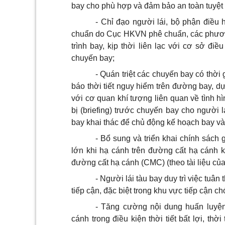
bay cho phù hợp và đảm b
ả
o an toàn tuyệt
- Chỉ đạo người lái, bộ phận điều 
chuẩn do Cục HKVN phê chuẩn, các phương 
trình bay, kịp thời liên lạc với cơ sở điề
chuyến bay;
- Quán triệt các chuyến bay có thời 
báo thời tiết nguy hiểm tr
ê
n đường bay, dự
với cơ quan khí tượng liên quan về tình h
bị (briefing) trước chuyến bay cho người l
bay khai thác đ
ể
ch
ủ
động kế hoạch bay và
- Bổ sung và triển khai chính sách g
lớn khi hạ cánh trên đường cất hạ cánh 
đường cất hạ cánh (CMC) (theo tài liệu của
- Người lái tàu bay duy trì việc tuâ
tiếp cận, đặc biệt trong khu vực tiếp cận c
- Tăng cường nội dung huấn luyện
cánh trong điều kiện thời tiết bất lợi, thời