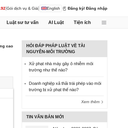
|
|
192
Gói dịch vụ & Giá
English
Đăng ký
/ Đăng nhập
Luật sư tư vấn
AI Luật
Tiện ích
HỎI ĐÁP PHÁP LUẬT VỀ TÀI
ng cao
NGUYÊN-MÔI TRƯỜNG
Xử phạt nhà máy gây ô nhiễm môi
trường như thế nào?
Doanh nghiệp xả thải trái phép vào môi
trường bị xử phạt thế nào?
Xem thêm
TIN VĂN BẢN MỚI