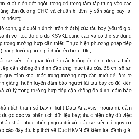
nh xuất hiện đột ngột, tr
ong đó trọng tâm tập trung vào
các
đúng tâm đường CHC và chuẩn bị tâm lý sẵn sàng bay lại
 mindset);
ió cạnh, gió đuôi hi
ể
n thị trên thiết bị của tàu bay (yếu t
ố
gió,
 sánh với tốc độ gió do KSVKL cung cấp và có th
ể
sử dụng
p trong trường hợp cần thiết. Thực hiện phương pháp tiếp
) trong trường hợp gió đuôi lớn hơn
10
kt;
ác sự kiện liên quan tới tiếp cận không ổn định; đưa ra biện
 tiếp cận không
ổn
định đáp ứng mục tiêu của Bộ chỉ số an
g quy trình khai thác trong trường hợp cần thiết đ
ể
làm rõ
ình giảng, huấn luyện đ
ả
m b
ả
o người lái tàu bay có đ
ủ
kiến
à xử lý trong trường hợp tiếp cập không ổn định, đ
ả
m b
ả
o
hân tích th
a
m s
ố
bay (Flight Data Analysis Program), đ
ả
m
 được đọc và phân tích dữ liệu bay; thực hiện đầy đ
ủ
việc
 pháp khắc phục ph
ò
ng ngừa đối với các sự kiện có nguy cơ
báo cáo đầy đ
ủ
, kịp thời về Cục HKVN đ
ể
kiểm tra, đánh giá,