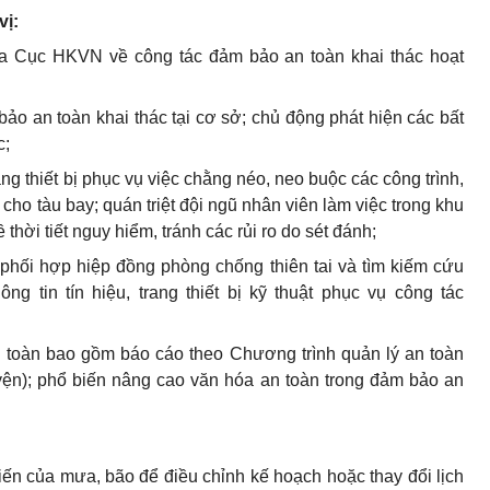
vị:
ủa Cục HKVN về công tác đảm b
ả
o an toàn khai thác hoạt
b
ả
o an toàn khai thác tại cơ sở; ch
ủ
động phát hiện các bất
c;
ng thiết bị phục vụ việc chằng néo, neo buộc các công trình,
cho tàu bay; quán triệt đội
n
gũ
nhân viên làm việc trong k
hu
ề th
ờ
i tiết nguy hi
ể
m, tránh các r
ủ
i ro do sét đánh;
c phối hợp hiệp đồng phòng chống thiên tai và tìm kiếm cứu
g tin tín hiệu, trang thiết bị kỹ thuật phục vụ công tác
an toàn bao gồm báo cáo theo Chương trình qu
ả
n lý an toàn
yện); phổ biến nâng cao văn hóa an toàn trong đảm bảo an
iến của mưa, bão đ
ể
điều chỉnh kế hoạch hoặc thay đ
ổ
i lịch