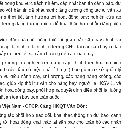
iết trong khu vực trách nhiệm, cập nhật b
ả
n tin c
ả
nh báo, dự
so với b
ả
n tin đã phát hành; tăng cường công tác tư vấn xu
ng thời tiết
ả
nh hưởng tới hoạt động bay; nghiên cứu áp
í tượng dạng tường minh, d
ễ
khai thác hơn nhằm tăng hiệu
.
 việc đảm b
ả
o hệ thống thiết bị quan trắc sân bay chính và
, khí áp, tầm nhìn, tầm nhìn đường CHC tại các sân bay có tần
ảy ra thời tiết xấu ảnh hưởng đ
ế
n an toàn bay.
ng không lưu nghiên c
ứ
u nâng cấp, chính thức hóa m
ô
hình
ệm bước đầu có hiệu qu
ả
tích cực) bao gồm cơ sở qu
ả
n lý
h vụ điều hành bay, khí tượng, các hãng hàng không, các
c, giúp kịp thời tư vấn cho hãng bay, người lái, KSVKL về
 hoạt động bay, phối hợp ra quyết định điều phối lại luồng
ất an toàn bay trên toàn quốc.
g Việt Nam - CTCP, Cảng HKQT Vân Đồn:
ng tác phối hợp trao đ
ổ
i, khai thác thông tin dự báo: c
ả
nh
g tới hoạt động khai thác tại sâ
n bay cho toàn bộ các nhân