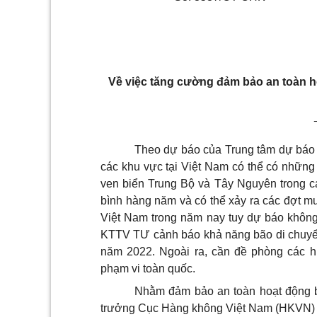
Về việc tăng cường đảm bảo an toàn h
Theo dự báo của Trung tâm dự báo 
các khu vực tại Việt Nam có thể có nh
ữ
ng
ven bi
ể
n Trung Bộ và Tây Nguyên trong c
bình hàng năm và có thể x
ả
y ra các đợt mư
Việt Nam trong năm nay tuy dự báo không
KTTV T
Ư
c
ả
nh báo khả năng bão di chuy
năm 2022. Ngoài ra, cần đề phòng các hi
phạm vi toàn quốc.
Nhằm
đả
m b
ả
o an toàn hoạt động 
trưởng Cục Hàng không Việt Nam (HKVN) c