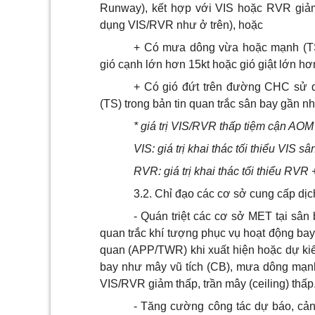
Runway), kết hợp
với
VI
S hoặc RVR gi
ả
dụng V
I
S/RVR như
ở
trên), hoặc
+ Có mưa dông vừa hoặc mạnh (
gió cạnh lớn hơn 15kt hoặc gió giật lớn 
+ Có gió đứt trên đường CHC sử 
(TS) trong b
ả
n tin quan trắc sân bay gần nh
* gi
á
trị VIS/RVR thấp tiệm cận AOM
VIS: giá trị khai thác t
ố
i thi
ể
u VIS s
â
RVR: giá trị khai thác tối thi
ể
u RVR 
3.2
.
Chỉ đạo các cơ sở cung cấp dịc
- Quán triệt các cơ sở MET tại sân 
quan trắc khí tượng phục vụ hoạt động bay
quan (APP/TWR) khi xuất hiện hoặc dự kiế
bay như mây vũ tích (CB), mưa dông mạnh, 
VIS/RVR gi
ả
m thấp, trần mây (ceiling) thấp.
- Tăng cường công tác dự báo, c
ả
n