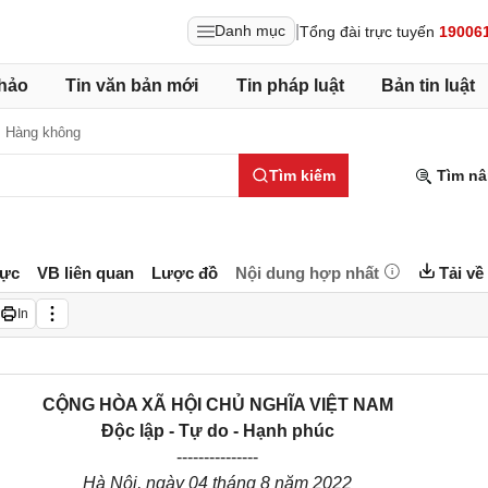
|
Danh mục
Tổng đài trực tuyến
19006
hảo
Tin văn bản mới
Tin pháp luật
Bản tin luật
,
Hàng không
Tìm kiếm
Tìm nâ
lực
VB liên quan
Lược đồ
Nội dung hợp nhất
Tải về
In
CỘNG HÒA XÃ HỘI CHỦ NGHĨA VIỆT NAM
Độc lập - Tự do - Hạnh phúc
---------------
Hà Nội
, ngày
04
tháng
8
năm
2022