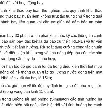
 đối đối với hoạt động bay;
hành khai thác bay tuân th
ủ
nghiêm các quy trình khai thác
thức bay, huấn lệnh không lưu; tập trung chú ý trong quá
u hành bay liên quan khi cần trợ giúp đ
ể
đ
ả
m b
ả
o an toàn
gian bay 30 phút trở l
ê
n ph
ả
i khai thác k
ỹ
các thông tin cảnh
 báo sân bay, đặc biệt là dự báo xu thế (TREND) và tư vấn
ình thời tiết ảnh hưởng. Rà soát tăng cường công tác chu
ẩ
n
ái về điều kiện khí tượng và kh
ả
năng tiếp thu của các sân
 sử dụng sân bay dự bị phù hợp;
iới hạn tốc độ gió cạnh tối đa trong điều kiện thời tiết mưa
không có hệ thống quan trắc đo lượng nước đọng trên mặt
 Nhà sản xuất tàu bay là 15kt);
n thủ các giới hạn về tốc độ quy định trong sơ đồ phương thức
hót (trong vòng bán kính 15 dặm);
 trong Buồng lái mô phỏng (Simulator) các tình huống hạ
 tiết diễn biến bất ngờ, đặc biệt đối với tình huống h
ạ
cánh