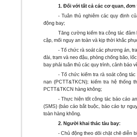
1. Đối với tất cả các cơ quan, đơn 
- Tuân th
ủ
nghiêm các quy định c
động bay;
Tăng cường kiểm tra công tác đảm 
cập, mối nguy an toàn và kịp thời khắc phụ
- Tổ chức rà soát các phương án, tra
đài
,
trạm và neo đ
ậ
u,
p
hòng chống bão, lốc 
bay ph
ả
i tuân th
ủ
các quy trình, c
ả
nh báo v
- Tổ chức kiểm tra rà soát công tá
nạn (PCTT&TKCN); kiểm tra hệ thống thôn
PCTT&TKCN hàng không;
- Thực hiện tốt công tác báo cáo 
(SMS) (báo cáo bắt buộc, báo cáo tự ngu
toàn hàng không.
2. Người khai thác tàu bay:
- Ch
ủ
động theo d
õ
i chặt chẽ di
ễ
n b