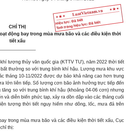
Hiệu lực: Đã biết
Tình trạng hiệu lực: Đã biết
CHỈ THỊ
oạt động bay trong mùa mưa bão và các điều kiện thời
tiết xấu
______________
khí tượng t
hủ
y văn quốc gia (KTTV T
Ư
), năm 2022 thời tiết
 bất thường so với trung bình khí hậu. Lượng mưa kh
u
vực
ác tháng 10-11/2022 được dự báo kh
ả
năng cao hơn trung
a lớn liên tiếp. S
ố
lượng cơn b
ã
o ảnh hư
ở
ng trực tiếp đến
 tăng so với trung bình khí hậu (khoảng 04-06 cơn) nhưng
ể
n và diễn biến phức tạp, xảy ra dồn dập vào các tháng cuối
ện tượng thời tiết nguy hi
ể
m như dông, lốc, mưa đá trên
bay trong mùa mưa bão và các điều kiện thời tiết xấu, Cục
hỉ thị: