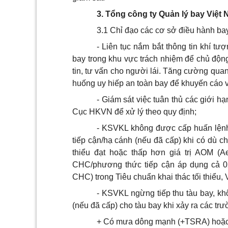
3. Tổng công ty Quản lý bay Việt 
3.1 Ch
ỉ
đạo các cơ sở điều hành ba
- Liên tục n
ắ
m bắt thông tin khí tượ
bay trong khu vực trách nhiệm đ
ể
ch
ủ
động
tin
,
tư vấn cho người lái. Tăng cường quan s
huống uy hiếp an toàn bay đ
ể
khuyến cáo và
- Giám sát việc tuân th
ủ
các giới hạ
Cục HKVN đ
ể
xử lý theo quy định;
- KSVKL không được cấp huấn lệnh 
tiếp cận/hạ cánh (nếu đã cấp) khi có dù ch
thi
ể
u đạt hoặc thấp hơn giá trị AOM (A
CHC/phương thức tiếp cận áp dụng cả 02
CHC) trong Tiêu chuẩn khai thác tối thiểu
,
- KSVKL ngừng tiếp thu tàu bay, kh
(nếu đã cấp) cho tàu bay khi x
ả
y ra các tr
+ Có mưa dông mạnh (+TSRA) hoặ