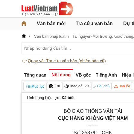
Văn bản mới
Tra cứu văn bản
Dự t
Văn bản pháp luật
Tài nguyên-Môi trường,
Giao thông
👉
Quay về: Tra cứu văn bản (phiên bản cũ)
Nội dung
Tổng quan
VB gốc
Tiếng Anh
Hiệu 
Lưu
Theo dõi VB
Ghi chú
Báo lỗi
Mục lục
Tình trạng hiệu lực:
Đã biết
BỘ GIAO THÔNG VẬN TẢI
CỤC HÀNG KHÔNG VIỆT NAM
-------
Số: 3537/CT-CHK