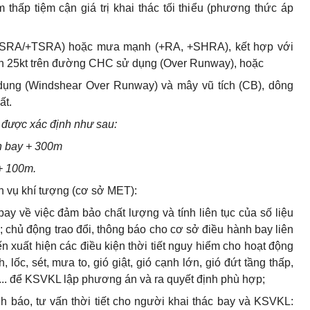
m thấp tiệm cận giá trị khai thác t
ố
i thi
ể
u (phương thức
á
p
TSRA/+TSRA) hoặc mưa mạnh (+RA
,
+SHRA), kết hợp với
hơn 25kt trên đường CHC sử dụng (Over Runway), hoặc
dụng (
W
indsh
e
ar Over Runway) và mây v
ũ
tích (CB), dông
ất.
 được xác định như sau:
n bay + 300m
+
100m.
h vụ khí tượng (cơ sở MET):
ba
y
về việc đảm b
ả
o chất lượng và tính liên tục của số liệu
; ch
ủ
động trao đ
ổ
i, thông báo cho cơ sở điều hành bay liên
n xuất hiện các đi
ề
u kiện thời tiết nguy hi
ể
m cho hoạt động
lốc, sét, mưa to, gió giật, gió cạnh lớn
,
gió đứt tầng thấp,
.. đ
ể
KSVKL lập phương án và ra quyết định ph
ù
hợp;
h báo, tư vấn thời tiết cho người khai thác bay và KSVKL: