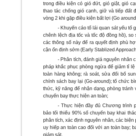
trong
đ
iều kiện có gió đứt, gió giật, gió cạ
thao tác chống gió cạnh, gi
ữ
và tiếp đất 
vòng 2 khi gặp điều kiện bất lợi (Go around
- Khuyến cáo tổ lái quan sát yếu t
ố
g
chênh lệch địa tốc và tốc độ đồng hồ), so
các thông số này đ
ể
ra quyết định phù hợ
cận ổn định sớm (Early Stablized Approach
- Phân tích, đánh giá nguyên nhân c
pháp khắc phục phòng ngừa đ
ể
giảm t
ỉ
lệ
toàn hàng không; rà soát, s
ử
a đ
ổ
i bổ sun
chính sách bay lại (Go-around); tổ chức b
thức, k
ỹ
năng đ
ể
nhận dạng, phòng tránh v
chuyến bay thực hiện an toàn;
- Thực hiện đầy đủ Chương trình p
b
ả
o tối thi
ể
u 90% số chuyến bay khai thác
phân tích, xác định nguyên nhân, các biện
uy hiếp an toàn cao đối với an toàn bay; 
giám sát.