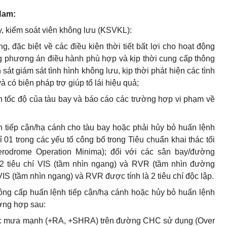
Nam:
y
,
kiểm soát viên không lưu (KSVKL):
ng, đặc biệt về các điều kiện thời tiết bất lợi cho hoạt động
 phương án điều hành phù hợp và kịp thời cung cấp thông
át giám sát tình hình không lưu, kịp thời phát hiện các tình
 có biện pháp trợ giúp t
ổ
lái hiệu quả;
n tốc độ của tàu bay và báo cáo các trường hợp vi phạm về
tiếp cận/hạ cánh cho tàu bay hoặc phải h
ủ
y b
ỏ
huấn lệnh
ỉ
01 trong các yếu tố công b
ố
trong Tiêu chuẩn khai thác tối
erodrome Operation Minima);
đố
i với các sân bay/đường
 tiêu chí VIS (tầm nhìn ngang) và RVR (tầm nhìn đường
V
I
S (tầm nhìn ngang) và RVR được tính là 2 tiêu chí độc lập.
ông cấp huấn lệnh tiếp cận/hạ cánh hoặc h
ủ
y bỏ huấn lệnh
ường hợp sau:
c mưa mạnh (+RA, +SHRA) trên đường CHC s
ử
dụ
n
g
(Over