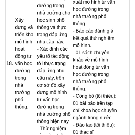
xuất mô hình tư vấn
đường trong
học đường trong
nhà trường cho
nhà trường phổ
Xây
học sinh phổ
thông.
dựng và
thông và thực
- Báo cáo đánh giá
triển khai
trạng đáp ứng
kết quả thử nghiệm
mô hình
nhu cầu này.
mô hình.
hoạt
- Xác định các
- 01 sách chuyên
động tư
yếu tố tác động
khảo về mô hình
18.
vấn học
tới thực trạng
hoạt động tư vấn
đường
đáp ứng nhu
học đường trong
trong
cầu này, trên
nhà trường phổ
nhà
cơ sở đó xây
thông.
trường
dựng mô hình
- Công bố (tối thiểu):
phổ
tư vấn học
01 bài báo trên tạp
thông.
đường trong
chí khoa học chuyên
nhà trường phổ
ngành trong nước.
thông hiện nay.
- Đào tạo (tối thiểu):
- Thử nghiệm
01 thạc sĩ.