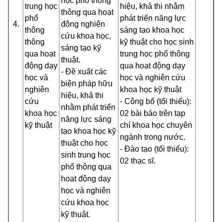
học phổ thông
trung học
hiệu, khả thi nhằm
thông qua hoạt
phổ
phát triển năng lực
4.
động nghiên
thông
sáng tạo khoa học
cứu khoa học,
thông
kỹ thuật cho học sinh
sáng tạo kỹ
qua hoạt
trung học phổ thông
thuật.
động dạy
qua hoạt động dạy
- Đề xuất các
học và
học và nghiên cứu
biện pháp hữu
nghiên
khoa học kỹ thuật
hiệu, khả thi
cứu
- Công bố (tối thiểu):
nhằm phát triển
khoa học
02 bài báo trên tạp
năng lực sáng
kỹ thuật
chí khoa học chuyên
tạo khoa học kỹ
ngành trong nước.
thuật cho học
- Đào tạo (tối thiểu):
sinh trung học
02 thạc sĩ.
phổ thông qua
hoạt động dạy
học và nghiên
cứu khoa học
kỹ thuật.