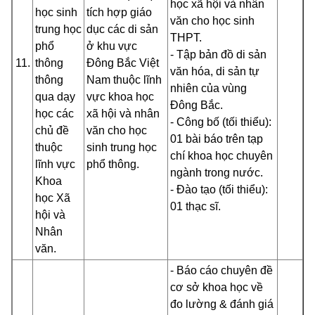
học xã hội và nhân
học sinh
tích hợp giáo
văn cho học sinh
trung học
dục các di sản
THPT.
phổ
ở khu vực
- Tập bản đồ di sản
11.
thông
Đông Bắc Việt
văn hóa, di sản tự
thông
Nam thuộc lĩnh
nhiên của vùng
qua dạy
vực khoa học
Đông Bắc.
học các
xã hội và nhân
- Công bố (tối thiểu):
chủ đề
văn cho học
01 bài báo trên tạp
thuộc
sinh
trung học
chí khoa học chuyên
lĩnh vực
phổ thông.
ngành trong nước.
Khoa
- Đào tạo (tối thiểu):
học Xã
01 thạc sĩ.
hội
và
Nhân
văn.
- Báo cáo chuyên đề
cơ sở khoa học về
đo lường & đánh giá