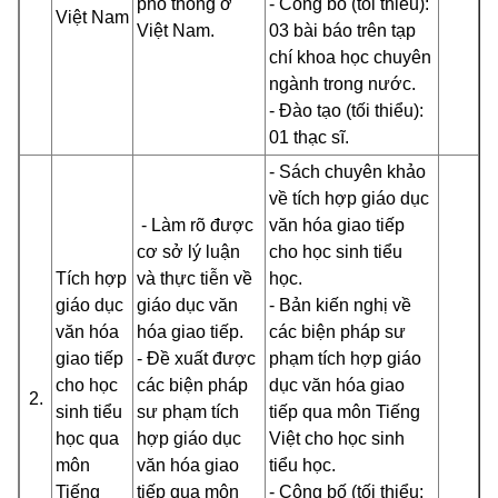
phổ thông ở
- Công bố (tối thiểu):
Việt Nam
Việt Nam.
03 bài báo trên tạp
chí khoa học chuyên
ngành trong nước.
- Đào tạo (tối thiểu):
01 thạc sĩ.
- Sách chuyên khảo
về tích hợp giáo dục
- Làm rõ được
văn hóa giao tiếp
cơ sở lý luận
cho học sinh tiểu
Tích hợp
và thực tiễn về
học.
giáo dục
giáo dục văn
- Bản kiến nghị về
văn hóa
hóa giao tiếp.
các biện pháp sư
giao tiếp
- Đề xuất được
phạm tích hợp giáo
cho học
các biện pháp
dục văn hóa giao
2.
sinh tiểu
sư phạm tích
tiếp qua môn Tiếng
học qua
hợp giáo dục
Việt cho học sinh
môn
văn hóa giao
tiểu học.
Tiếng
tiếp qua môn
- Công bố (tối thiểu: