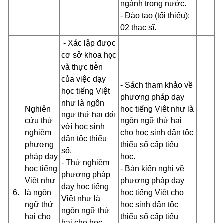
ngành trong nước.
- Đào tạo (tối thiểu):
02 thạc sĩ.
- Xác lập được
cơ sở khoa học
và thực tiễn
của việc dạy
-
Sách tham khảo về
học tiếng Việt
p
hương pháp dạy
như là ngôn
Nghiên
học tiếng Việt như là
ngữ thứ hai đối
cứu thử
ngôn ngữ thứ hai
với học sinh
nghiệm
cho học sinh dân tộc
dân tộc thiểu
phương
thiểu số cấp tiểu
số.
pháp dạy
học
.
- Thử nghiệm
học tiếng
- Bản kiến nghị về
phương pháp
Việt như
phương pháp dạy
dạy học tiếng
6.
là ngôn
học tiếng Việt cho
Việt như là
ngữ thứ
học sinh dân tộc
ngôn ngữ thứ
hai cho
thiểu số cấp tiểu
hai cho học