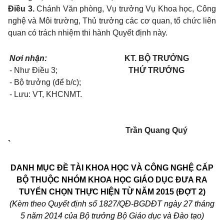
Điều 3.
Chánh Văn phòng, Vụ trưởng Vụ Khoa học, Công
nghệ và Môi trường, Thủ trưởng các cơ quan, tổ chức liên
quan có trách nhiệm thi hành Quyết định này.
Nơi nhận:
KT. BỘ TRƯỞNG
- Như Điều 3;
THỨ TRƯỞNG
- Bộ trưởng (để b/c);
- Lưu: VT, KHCNMT.
Trần Quang Quý
`
DANH MỤC ĐỀ TÀI KHOA HỌC VÀ CÔNG NGHỆ CẤP
BỘ THUỘC NHÓM KHOA HỌC GIÁO DỤC ĐƯA RA
TUYỂN CHỌN THỰC HIỆN TỪ NĂM 2015 (ĐỢT 2)
(Kèm theo Quyết định số 1827/
QĐ-BGDĐT
ngày 27 tháng
5 năm 2014 của Bộ trưởng Bộ Giáo dục và Đào tạo)