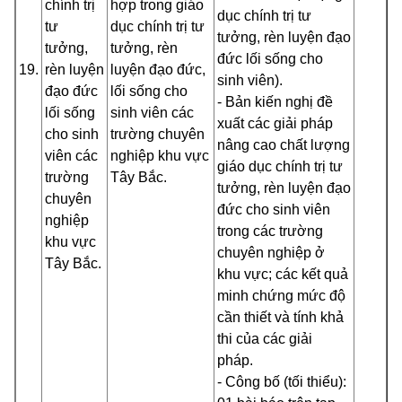
chính trị
hợp trong giáo
dục chính trị tư
tư
dục chính trị tư
tưởng, rèn luyện đạo
tưởng,
tưởng, rèn
đức lối sống cho
19.
rèn luyện
luyện đạo đức,
sinh viên).
đạo đức
lối sống cho
- Bản kiến nghị đề
lối sống
sinh viên các
xuất các giải pháp
cho sinh
trường chuyên
nâng cao chất lượng
viên các
nghiệp
khu vực
giáo dục chính trị tư
trường
Tây Bắc.
tưởng, rèn luyện đạo
chuyên
đức
cho sinh viên
nghiệp
trong
các trường
khu vực
chuyên nghiệp
ở
Tây Bắc.
khu vực
; các kết quả
minh chứng mức độ
cần thiết và tính khả
thi của các giải
pháp.
- Công bố (tối thiểu):