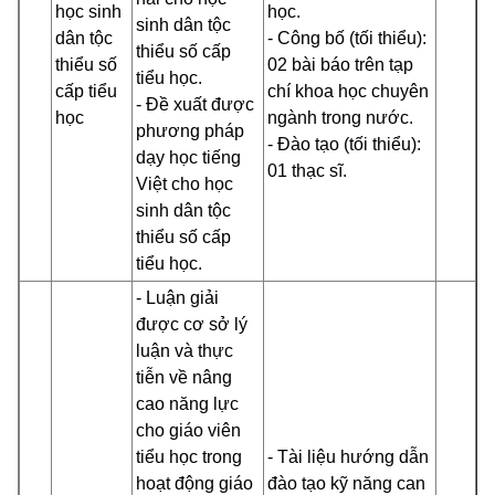
học sinh
học
.
sinh dân tộc
dân tộc
- Công bố (tối thiểu):
thiểu số cấp
thiểu số
02 bài báo trên tạp
tiểu học.
cấp tiểu
chí khoa học chuyên
- Đề xuất được
học
ngành trong nước.
phương pháp
- Đào tạo (tối thiểu):
dạy học tiếng
01 thạc sĩ.
Việt cho học
sinh dân tộc
thiểu số cấp
tiểu học.
- Luận giải
được cơ sở lý
luận và thực
tiễn về nâng
cao năng lực
cho giáo viên
tiểu học trong
- Tài liệu hướng dẫn
hoạt động giáo
đào tạo kỹ năng can