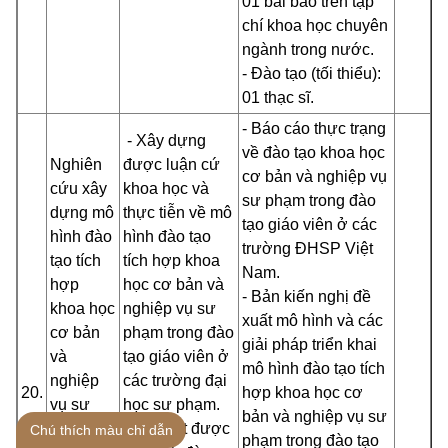
01 bài báo trên tạp
chí khoa học chuyên
ngành trong nước.
- Đào tạo (tối thiểu):
01 thạc sĩ.
- Báo cáo thực trạng
- Xây dựng
về đào tạo khoa học
Nghiên
được luận cứ
cơ bản và nghiệp vụ
cứu xây
khoa học và
sư phạm trong đào
dựng mô
thực tiễn về mô
tạo giáo viên ở các
hình đào
hình đào tạo
trường ĐHSP Việt
tạo tích
tích hợp khoa
Nam.
hợp
học cơ bản và
- Bản kiến nghị đề
khoa học
nghiệp vụ sư
xuất mô hình và các
cơ bản
phạm trong đào
giải pháp triển khai
và
tạo giáo viên ở
mô hình đào tạo tích
nghiệp
các trường đại
20.
hợp khoa học cơ
vụ sư
học sư phạm.
bản và nghiệp vụ sư
phạm
- Đề xuất được
Chú thích màu chỉ dẫn
phạm trong đào tạo