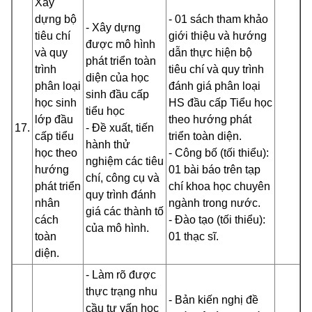
Xây
dựng bộ
- 01 sách tham khảo
- Xây dựng
tiêu chí
giới thiệu và hướng
được mô hình
và quy
dẫn thực hiện bộ
phát triển toàn
trình
tiêu chí và quy trình
diện của học
phân loại
đánh giá phân loại
sinh đầu cấp
học sinh
HS đầu cấp Tiểu học
tiểu học
lớp đầu
theo hướng phát
17.
- Đề xuất, tiến
cấp tiểu
triển toàn diện.
hành thử
học theo
- Công bố (tối thiểu):
nghiệm các tiêu
hướng
01 bài báo trên tạp
chí, công cụ và
phát triển
chí khoa học chuyên
quy trình đánh
nhân
ngành trong nước.
giá các thành tố
cách
- Đào tạo (tối thiểu):
của mô hình.
toàn
01 thạc sĩ.
diện.
- Làm rõ được
thực trạng nhu
- Bản kiến nghị đề
cầu tư vấn học