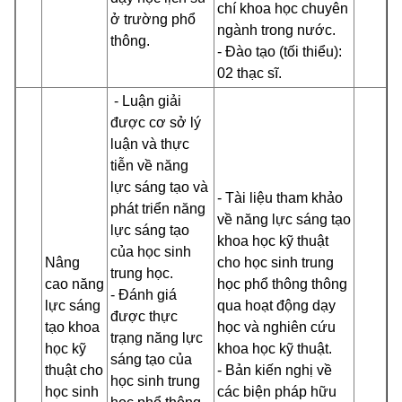
chí khoa học chuyên
ở trường phổ
ngành trong nước.
thông.
- Đào tạo (tối thiểu):
02 thạc sĩ.
- Luận giải
được cơ sở lý
luận và thực
tiễn
về năng
lực sáng tạo và
- Tài liệu tham khảo
phát triển năng
về năng lực sáng tạo
lực sáng tạo
khoa học kỹ thuật
của học sinh
Nâng
cho học sinh trung
trung học.
cao năng
học phổ thông thông
- Đánh giá
lực sáng
qua hoạt động dạy
được thực
tạo khoa
học và nghiên cứu
trạng năng lực
học kỹ
khoa học kỹ thuật.
sáng tạo của
thuật cho
- Bản kiến nghị về
học sinh trung
học sinh
các biện pháp hữu