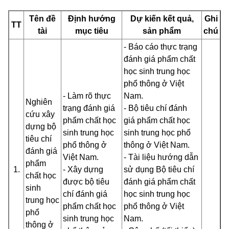
Tên đề
Định hướng
Dự kiến kết quả,
Ghi
TT
tài
mục tiêu
sản phẩm
chú
- Báo cáo thực trạng
đánh giá phẩm chất
học sinh trung học
phổ thông ở Việt
- Làm rõ thực
Nam.
Nghiên
trạng đánh giá
- Bộ tiêu chí đánh
cứu xây
phẩm chất học
giá phẩm chất học
dựng bộ
sinh trung học
sinh trung học phổ
tiêu chí
phổ thông ở
thông ở Việt Nam.
đánh giá
Việt Nam.
- Tài liệu hướng dẫn
phẩm
1.
- Xây dựng
sử dụng Bộ tiêu chí
chất học
được bộ tiêu
đánh giá phẩm chất
sinh
chí đánh giá
học sinh trung học
trung học
phẩm chất học
phổ thông ở Việt
phổ
sinh trung học
Nam.
thông ở