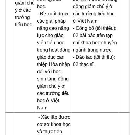
giảm chú
học.
động giảm chú ý ở
ý ở các
- Đề xuất được
các trường tiểu học
trường
các giải pháp
ở Việt Nam.
tiểu học
nâng cao năng
- Công bố (tối thiểu):
lực cho giáo
02 bài báo trên tạp
viên tiểu học
chí khoa học chuyên
trong hoạt động
ngành trong nước.
giáo dục can
- Đào tạo (tối thiểu):
thiệp Hòa nhập
02 thạc sĩ.
đối với học
sinh tăng động
giảm chú ý ở
các trường tiểu
học ở Việt
Nam.
- Xác lập được
cơ sở khoa học
và thực tiễn