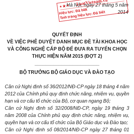
Hà Nội, ngày 27 tháng 5 năm
Hiệu lực: Đã biết
Tình trạng hiệu lực: Đã biết
2014
QUYẾT ĐỊNH
VỀ VIỆC PHÊ DUYỆT DANH MỤC ĐỀ TÀI KHOA HỌC
VÀ CÔNG NGHỆ CẤP BỘ ĐỂ ĐƯA RA TUYỂN CHỌN
THỰC HIỆN NĂM 2015 (ĐỢT 2)
________________________
BỘ TRƯỞNG BỘ GIÁO DỤC VÀ ĐÀO TẠO
Căn cứ Nghị định số 36/2012/NĐ-CP ngày 18 tháng 4 năm
2012 của Chính phủ quy định chức năng, nhiệm vụ, quyền
hạn và cơ cấu tổ chức của Bộ, cơ quan ngang Bộ;
Căn cứ Nghị định số 32/2008/NĐ-CP, ngày 19 tháng 3
năm 2008 của Chính phủ quy định chức năng, nhiệm vụ,
quyền hạn và cơ cấu tổ chức của Bộ Giáo dục và Đào tạo;
Căn cứ Nghị định số 08/2014/NĐ-CP ngày 27 tháng 01