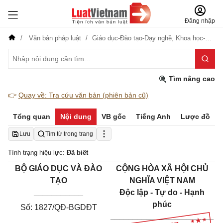
Đăng nhập
Văn bản pháp luật
Giáo dục-Đào tạo-Dạy nghề,
Khoa học-Công nghệ
Tìm nâng cao
👉
Quay về: Tra cứu văn bản (phiên bản cũ)
Tổng quan
Nội dung
VB gốc
Tiếng Anh
Lược đồ
Lưu
Tìm từ trong trang
Tình trạng hiệu lực:
Đã biết
BỘ GIÁO DỤC VÀ ĐÀO
CỘNG HÒA XÃ HỘI CHỦ
TẠO
NGHĨA VIỆT NAM
___________
Độc lập - Tự do - Hạnh
phúc
Số: 1827/QĐ-BGDĐT
_______________________