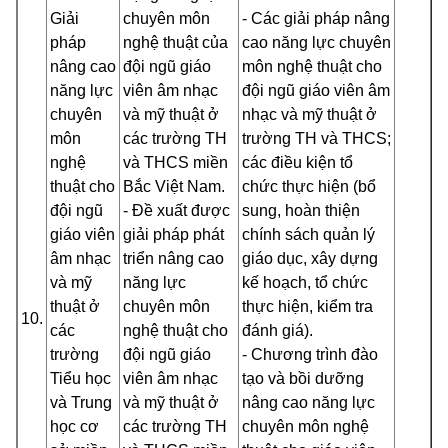
Giải
chuyên môn
- Các giải pháp nâng
pháp
nghệ thuật của
cao năng lực chuyên
nâng cao
đội ngũ giáo
môn nghệ thuật cho
năng lực
viên âm nhạc
đội ngũ giáo viên âm
chuyên
và mỹ thuật ở
nhạc và mỹ thuật ở
môn
các trường TH
trường TH và THCS;
nghệ
và THCS miền
các điều kiện tổ
thuật cho
Bắc Việt Nam.
chức thực hiện (bổ
đội ngũ
- Đề xuất được
sung, hoàn thiện
giáo viên
giải pháp phát
chính sách quản lý
âm nhạc
triển nâng cao
giáo dục, xây dựng
và mỹ
năng lực
kế hoạch, tổ chức
thuật ở
chuyên môn
thực hiện, kiểm tra
10.
các
nghệ thuật cho
đánh giá).
trường
đội ngũ giáo
- Chương trình đào
Tiểu học
viên âm nhạc
tạo và bồi dưỡng
và Trung
và mỹ thuật ở
nâng cao năng lực
học cơ
các trường TH
chuyên môn nghệ