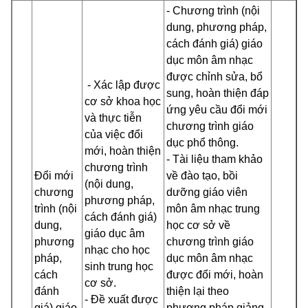
- Chương trình (nội
dung, phương pháp,
cách đánh giá) giáo
dục môn âm nhạc
được chỉnh sửa, bổ
- Xác lập được
sung, hoàn thiện đáp
cơ sở khoa học
ứng yêu cầu đổi mới
và thực tiễn
chương trình giáo
của việc đổi
dục phổ thông
.
mới, hoàn thiện
- Tài liệu tham khảo
chương trình
Đổi mới
về đào tạo, bồi
(nội dung,
chương
dưỡng giáo viên
phương pháp,
trình (nội
môn âm nhạc trung
cách đánh giá)
dung,
học cơ sở về
giáo dục âm
phương
chương trình giáo
nhạc cho học
pháp,
dục môn âm nhạc
sinh trung học
cách
được đổi mới, hoàn
cơ sở.
đánh
thiện lại theo
- Đề xuất được
giá) giáo
phương pháp giảng