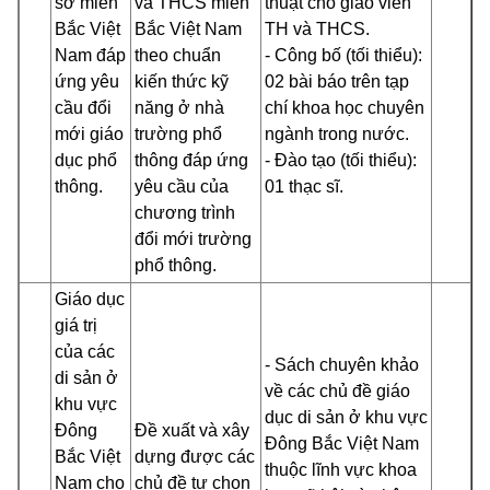
sở miền
và THCS miền
thuật cho giáo viên
Bắc Việt
Bắc Việt Nam
TH và THCS.
Nam đáp
theo chuẩn
- Công bố (tối thiểu):
ứng yêu
kiến thức kỹ
02 bài báo trên tạp
cầu đổi
năng ở nhà
chí khoa học chuyên
mới giáo
trường phổ
ngành trong nước.
dục phổ
thông đáp ứng
- Đào tạo (tối thiểu):
thông
.
yêu cầu của
01 thạc sĩ.
chương trình
đổi mới trường
phổ thông
.
Giáo dục
giá trị
của các
- Sách chuyên khảo
di sản ở
về các chủ đề giáo
khu vực
dục di sản ở khu vực
Đông
Đề xuất và xây
Đông Bắc Việt Nam
Bắc Việt
dựng được các
thuộc lĩnh vực khoa
Nam cho
chủ đề tự chọn