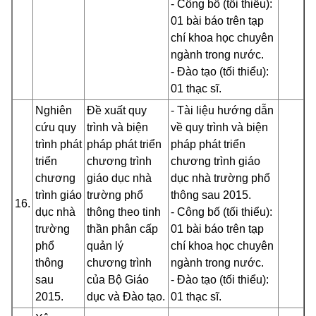
- Công bố (tối thiểu):
01 bài báo trên tạp
chí khoa học chuyên
ngành trong nước.
- Đào tạo (tối thiểu):
01 thạc sĩ.
Nghiên
Đề xuất quy
- Tài liệu hướng dẫn
cứu quy
trình và biện
về quy trình và biện
trình phát
pháp phát triển
pháp phát triển
triển
chương trình
chương trình giáo
chương
giáo dục nhà
dục nhà trường phổ
trình giáo
trường phổ
thông sau 2015.
16.
dục nhà
thông theo tinh
- Công bố (tối thiểu):
trường
thần phân cấp
01 bài báo trên tạp
phổ
quản lý
chí khoa học chuyên
thông
chương trình
ngành trong nước.
sau
của Bộ Giáo
- Đào tạo (tối thiểu):
2015.
dục và Đào tạo.
01 thạc sĩ.