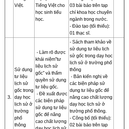
Việt.
Tiếng Việt cho
03 bài báo trên tạp
học sinh tiểu
chí khoa học chuyên
học.
ngành trong nước.
- Đào tạo (tối thiểu):
01 thạc sĩ.
- Sách tham khảo về
sử dụng tư liệu lịch
- Làm rõ được
sử gốc trong dạy học
khái niệm”tư
lịch sử ở trường phổ
liệu lịch sử
Sử dụng
thông
gốc” và thẩm
tư liệu
- Bản kiến nghị về
quyền sử dụng
lịch sử
các biện pháp sử
tư liệu gốc.
gốc trong
dụng tư liệu gốc để
- Đề xuất được
3.
dạy học
nâng cao chất lượng
các biện pháp
lịch sử ở
dạy học lịch sử ở
sử dụng tư liệu
trường
trường phổ thông.
gốc để nâng
phổ
- Công bố (tối thiểu):
cao chất lượng
thông
02 bài báo trên tạp
dạy học lịch sử