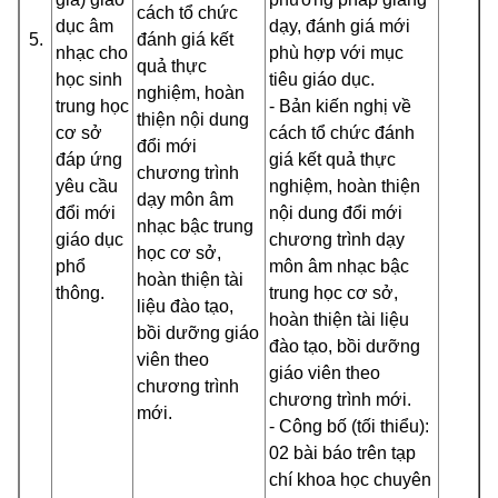
cách tổ chức
dục âm
dạy, đánh giá mới
5.
đánh giá kết
nhạc cho
phù hợp với mục
quả thực
học sinh
tiêu giáo dục.
nghiệm, hoàn
trung học
- Bản kiến nghị về
thiện nội dung
cơ sở
cách tổ chức đánh
đổi mới
đáp ứng
giá kết quả thực
chương trình
yêu cầu
nghiệm, hoàn thiện
dạy môn âm
đổi mới
nội dung đổi mới
nhạc bậc trung
giáo dục
chương trình dạy
học cơ sở,
phổ
môn âm nhạc bậc
hoàn thiện tài
thông.
trung học cơ sở,
liệu đào tạo,
hoàn thiện tài liệu
bồi dưỡng giáo
đào tạo, bồi dưỡng
viên theo
giáo viên theo
chương trình
chương trình mới
.
mới.
- Công bố (tối thiểu):
02 bài báo trên tạp
chí khoa học chuyên