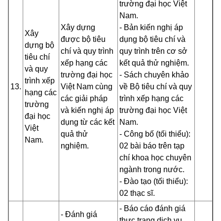
trường đại học Việt
Nam.
Xây dựng
- Bản kiến nghị áp
Xây
được bộ tiêu
dụng bộ tiêu chí và
dựng bộ
chí và quy trình
quy trình trên cơ sở
tiêu chí
xếp hạng các
kết quả thử nghiệm.
và quy
trường đại học
- Sách chuyên khảo
trình xếp
13.
Việt Nam cùng
về Bộ tiêu chí và quy
hạng các
các giải pháp
trình xếp hạng các
trường
và kiến nghị áp
trường đại học Việt
đại học
dụng từ các kết
Nam.
Việt
quả thử
- Công bố (tối thiểu):
Nam.
nghiệm.
02 bài báo trên tạp
chí khoa học chuyên
ngành trong nước.
- Đào tạo (tối thiểu):
02 thạc sĩ.
- Báo cáo đánh giá
- Đánh giá
thực trạng dịch vụ