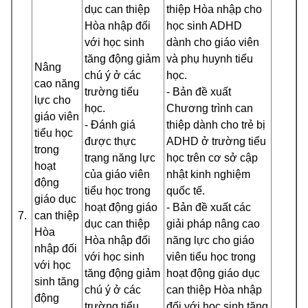
dục can thiệp
thiệp Hòa nhập cho
Hòa nhập đối
học sinh ADHD
với học sinh
dành cho giáo viên
tăng động giảm
và phụ huynh tiểu
Nâng
chú ý ở các
học.
cao năng
trường tiểu
- Bản đề xuất
lực cho
học.
Chương trình can
giáo viên
- Đánh giá
thiệp dành cho trẻ bị
tiểu học
được thực
ADHD ở trường tiểu
trong
trạng năng lực
học trên cơ sở cập
hoạt
của giáo viên
nhật kinh nghiệm
động
tiểu học trong
quốc tế.
giáo dục
hoạt động giáo
- Bản đề xuất các
7.
can thiệp
dục can thiệp
giải pháp nâng cao
Hòa
Hòa nhập đối
năng lực cho giáo
nhập đối
với học sinh
viên tiểu học trong
với học
tăng động giảm
hoạt động giáo dục
sinh tăng
chú ý ở các
can thiệp Hòa nhập
động
trường tiểu
đối với học sinh tăng