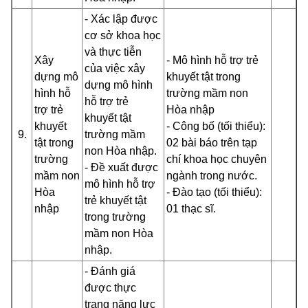
- Xác lập được
cơ sở khoa học
và thực tiễn
Xây
- Mô hình hỗ trợ trẻ
của việc xây
dựng mô
khuyết tật trong
dựng mô hình
hình hỗ
trường mầm non
hỗ trợ trẻ
trợ trẻ
Hòa nhập
khuyết tật
khuyết
- Công bố (tối thiểu):
9.
trường mầm
tật trong
02 bài báo trên tạp
non Hòa nhập.
trường
chí khoa học chuyên
- Đề xuất được
mầm non
ngành trong nước.
mô hình hỗ trợ
Hòa
- Đào tạo (tối thiểu):
trẻ khuyết tật
nhập
01 thạc sĩ.
trong trường
mầm non Hòa
nhập.
- Đánh giá
được thực
trạng năng lực