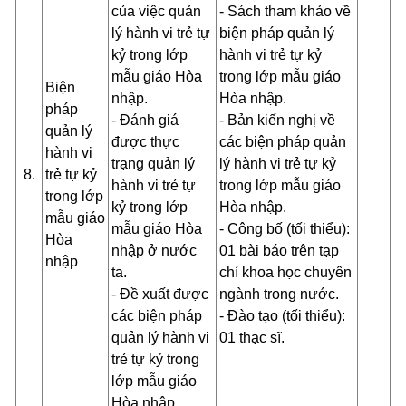
của việc quản
- Sách tham khảo về
lý hành vi trẻ tự
biện pháp quản lý
kỷ trong lớp
hành vi trẻ tự kỷ
mẫu giáo Hòa
trong lớp mẫu giáo
Biện
nhập.
Hòa nhập.
pháp
- Đánh giá
- Bản kiến nghị về
quản lý
được thực
các biện pháp quản
hành vi
trạng quản lý
lý hành vi trẻ tự kỷ
8.
trẻ tự kỷ
hành vi trẻ tự
trong lớp mẫu giáo
trong lớp
kỷ trong lớp
Hòa nhập.
mẫu giáo
mẫu giáo Hòa
- Công bố (tối thiểu):
Hòa
nhập ở nước
01 bài báo trên tạp
nhập
ta.
chí khoa học chuyên
- Đề xuất được
ngành trong nước.
các biện pháp
- Đào tạo (tối thiểu):
quản lý hành vi
01 thạc sĩ.
trẻ tự kỷ trong
lớp mẫu giáo
Hòa nhập.