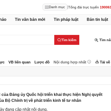
|
Danh mục
Tổng đài trực tuyến
19006
hảo
Tin văn bản mới
Tin pháp luật
Bản tin luật
Tìm kiếm
Tìm nâ
lực
VB liên quan
Lược đồ
Nội dung hợp nhất
Tải về
ủa Đảng ủy Quốc hội triển khai thực hiện Nghị quyết
 Bộ Chính trị về phát triển kinh tế tư nhân
ày đang cập nhật nội dung.