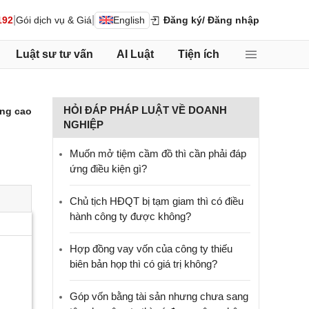
|
|
192
Gói dịch vụ & Giá
English
Đăng ký
/ Đăng nhập
Luật sư tư vấn
AI Luật
Tiện ích
HỎI ĐÁP PHÁP LUẬT VỀ DOANH
ng cao
NGHIỆP
Muốn mở tiệm cầm đồ thì cần phải đáp
ứng điều kiện gì?
Chủ tịch HĐQT bị tạm giam thì có điều
hành công ty được không?
Hợp đồng vay vốn của công ty thiếu
biên bản họp thì có giá trị không?
Góp vốn bằng tài sản nhưng chưa sang