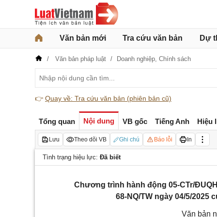
Văn bản mới
Tra cứu văn bản
Dự t
Văn bản pháp luật
Doanh nghiệp,
Chính sách
👉
Quay về: Tra cứu văn bản (phiên bản cũ)
Nội dung
Tổng quan
VB gốc
Tiếng Anh
Hiệu 
Lưu
Theo dõi VB
Ghi chú
Báo lỗi
In
Tình trạng hiệu lực:
Đã biết
Chương trình hành động 05-CTr/ĐUQH c
68-NQ/TW ngày 04/5/2025 của
Văn bản n