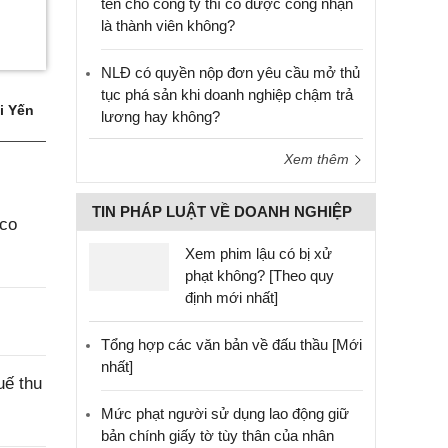
tên cho công ty thì có được công nhận
là thành viên không?
NLĐ có quyền nộp đơn yêu cầu mở thủ
tục phá sản khi doanh nghiệp chậm trả
i Yến
lương hay không?
Xem thêm
TIN PHÁP LUẬT VỀ DOANH NGHIỆP
aco
Xem phim lậu có bị xử
phạt không? [Theo quy
định mới nhất]
Tổng hợp các văn bản về đấu thầu [Mới
nhất]
uế thu
Mức phạt người sử dụng lao động giữ
bản chính giấy tờ tùy thân của nhân