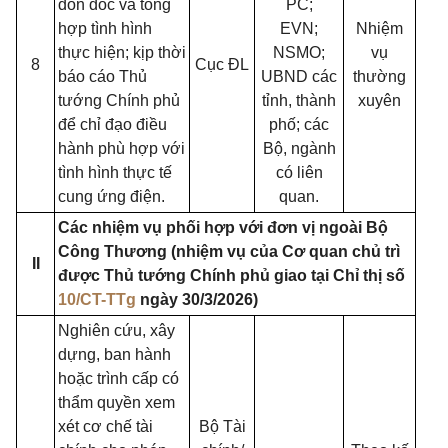
đôn đốc và tổng
PC;
hợp tình hình
EVN;
Nhiệm
thực hiện; kịp thời
NSMO;
vụ
8
Cục ĐL
báo cáo Thủ
UBND các
thường
tướng Chính phủ
tỉnh, thành
xuyên
để chỉ đạo điều
phố; các
hành phù hợp với
Bộ, ngành
tình hình thực tế
có liên
cung ứng điện.
quan.
Các nhiệm vụ phối hợp với đơn vị ngoài Bộ
Công Thương (nhiệm vụ của Cơ quan chủ trì
II
được Thủ tướng Chính phủ giao tại Chỉ thị số
10/CT-TTg
ngày 30/3/2026)
Nghiên cứu, xây
dựng, ban hành
hoặc trình cấp có
thẩm quyền xem
xét cơ chế tài
Bộ Tài