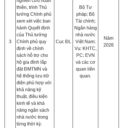
nghiên cứu hoàn
thiện, trình Thủ
Bộ Tư
tướng Chính phủ
pháp; Bộ
xem xét việc ban
Tài chính;
hành Quyết định
Ngân hàng
của Thủ tướng
nhà nước
Năm
3
Chính phủ quy
Cục ĐL
Việt Nam;
2026
định về chính
Vụ: KHTC,
sách hỗ trợ cho
PC; EVN
hộ gia đình lắp
và các cơ
đặt ĐMTMN và
quan liên
hệ thống lưu trữ
quan.
điện phù hợp với
khả năng kỹ
thuật, điều kiện
kinh tế và khả
năng ngân sách
nhà nước trong
từng thời kỳ.