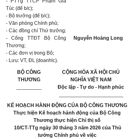
- PTTg TTCP Phạm Gia
Túc (để b/c);
- Bộ trưởng (để b/c);
- Văn phòng Chính phủ;
- Các đồng chí Thứ trưởng;
- Cổng TTĐT Bộ Công
Nguyễn Hoàng Long
Thương;
- Các đơn vị trong Bộ;
- Lưu: VT, ĐL (doanhlc).
BỘ CÔNG
CỘNG HÒA XÃ HỘI CHỦ
THƯƠNG
NGHĨA VIỆT NAM
_________
Độc lập - Tự do - Hạnh phúc
_______________________
KẾ HOẠCH HÀNH ĐỘNG CỦA BỘ CÔNG THƯƠNG
Thực hiện Kế hoạch hành động của Bộ Công
Thương thực hiện Chỉ thị số
10/CT-TTg ngày 30 tháng 3 năm 2026 của Thủ
tướng Chính phủ về việc