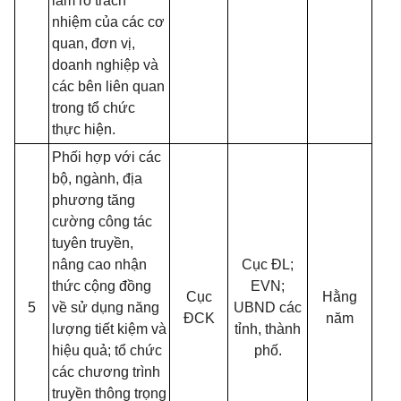
làm rõ trách
nhiệm của các cơ
quan, đơn vị,
doanh nghiệp và
các bên liên quan
trong tổ chức
thực hiện.
Phối hợp với các
bộ, ngành, địa
phương tăng
cường công tác
tuyên truyền,
nâng cao nhận
Cục ĐL;
thức cộng đồng
EVN;
Cục
Hằng
5
về sử dụng năng
UBND các
ĐCK
năm
lượng tiết kiệm và
tỉnh, thành
hiệu quả; tổ chức
phố.
các chương trình
truyền thông trọng