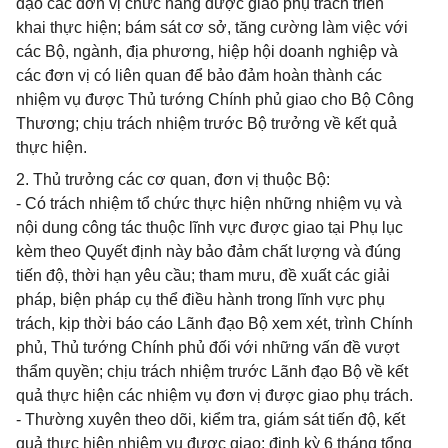
đạo các đơn vị chức năng được giao phụ trách triển
khai thực hiện; bám sát cơ sở, tăng cường làm việc với
các Bộ, ngành, địa phương, hiệp hội doanh nghiệp và
các đơn vị có liên quan để bảo đảm hoàn thành các
nhiệm vụ được Thủ tướng Chính phủ giao cho Bộ Công
Thương; chịu trách nhiệm trước Bộ trưởng về kết quả
thực hiện.
2. Thủ trưởng các cơ quan, đơn vị thuộc Bộ:
- Có trách nhiệm tổ chức thực hiện những nhiệm vụ và
nội dung công tác thuộc lĩnh vực được giao tại Phụ lục
kèm theo Quyết định này bảo đảm chất lượng và đúng
tiến độ, thời hạn yêu cầu; tham mưu, đề xuất các giải
pháp, biện pháp cụ thể điều hành trong lĩnh vực phụ
trách, kịp thời báo cáo Lãnh đạo Bộ xem xét, trình Chính
phủ, Thủ tướng Chính phủ đối với những vấn đề vượt
thẩm quyền; chịu trách nhiệm trước Lãnh đạo Bộ về kết
quả thực hiện các nhiệm vụ đơn vị được giao phụ trách.
- Thường xuyên theo dõi, kiểm tra, giám sát tiến độ, kết
quả thực hiện nhiệm vụ được giao; định kỳ 6 tháng tổng