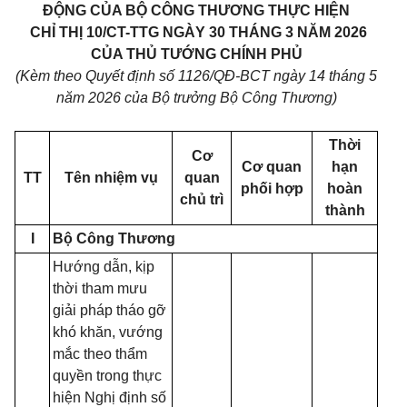
ĐỘNG CỦA BỘ CÔNG THƯƠNG THỰC HIỆN
CHỈ THỊ 10/CT-TTG NGÀY 30 THÁNG 3 NĂM 2026
CỦA THỦ TƯỚNG CHÍNH PHỦ
(Kèm theo Quyết định số 1126/QĐ-BCT ngày 14 tháng 5
năm 2026 của Bộ trưởng Bộ Công Thương)
Thời
Cơ
Cơ quan
hạn
TT
Tên nhiệm vụ
quan
phối hợp
hoàn
chủ trì
thành
I
Bộ Công Thương
Hướng dẫn, kịp
thời tham mưu
giải pháp tháo gỡ
khó khăn, vướng
mắc theo thẩm
quyền trong thực
hiện Nghị định số