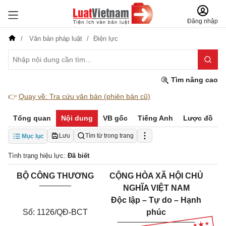
Đăng nhập
Văn bản pháp luật
Điện lực
Tìm nâng cao
👉
Quay về: Tra cứu văn bản (phiên bản cũ)
Tổng quan
Nội dung
VB gốc
Tiếng Anh
Lược đồ
Lưu
Tìm từ trong trang
Mục lục
Tình trạng hiệu lực:
Đã biết
BỘ CÔNG THƯƠNG
CỘNG HÒA XÃ HỘI CHỦ
_______
NGHĨA VIỆT NAM
Độc lập – Tự do – Hạnh
Số: 1126/QĐ-BCT
phúc
_________________