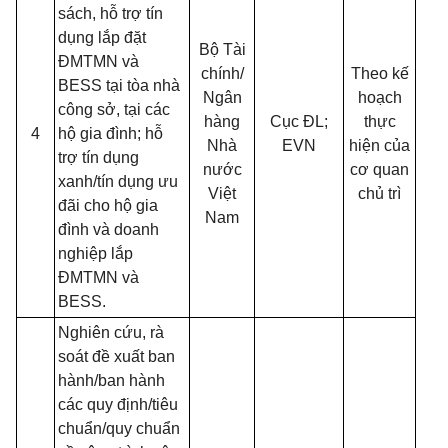
sách, hỗ trợ tín
dụng lắp đặt
Bộ Tài
ĐMTMN và
chính/
Theo kế
BESS tại tòa nhà
Ngân
hoạch
công sở, tại các
hàng
Cục ĐL;
thực
4
hộ gia đình; hỗ
Nhà
EVN
hiện của
trợ tín dụng
nước
cơ quan
xanh/tín dụng ưu
Việt
chủ trì
đãi cho hộ gia
Nam
đình và doanh
nghiệp lắp
ĐMTMN và
BESS.
Nghiên cứu, rà
soát đề xuất ban
hành/ban hành
các quy định/tiêu
chuẩn/quy chuẩn