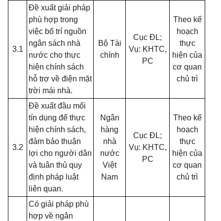
Đề xuất giải pháp
phù hợp trong
Theo kế
việc bố trí nguồn
hoạch
Cục ĐL;
ngân sách nhà
Bộ Tài
thực
3.1
Vụ: KHTC,
nước cho thực
chính
hiện của
PC
hiện chính sách
cơ quan
hỗ trợ về điện mặt
chủ trì
trời mái nhà.
Đề xuất đầu mối
tín dụng để thực
Ngân
Theo kế
hiện chính sách,
hàng
hoạch
Cục ĐL;
đảm bảo thuận
nhà
thực
3.2
Vụ: KHTC,
lợi cho người dân
nước
hiện của
PC
và tuân thủ quy
Việt
cơ quan
định pháp luật
Nam
chủ trì
liên quan.
Có giải pháp phù
hợp về ngân