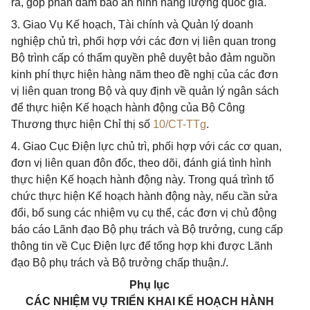
ra, góp phần đảm bảo an ninh năng lượng quốc gia.
3. Giao Vụ Kế hoạch, Tài chính và Quản lý doanh
nghiệp chủ trì, phối hợp với các đơn vị liên quan trong
Bộ trình cấp có thẩm quyền phê duyệt bảo đảm nguồn
kinh phí thực hiện hàng năm theo đề nghị của các đơn
vị liên quan trong Bộ và quy định về quản lý ngân sách
để thực hiện Kế hoạch hành động của Bộ Công
Thương thực hiện Chỉ thị số
10/CT-TTg
.
4. Giao Cục Điện lực chủ trì, phối hợp với các cơ quan,
đơn vị liên quan đôn đốc, theo dõi, đánh giá tình hình
thực hiện Kế hoạch hành động này. Trong quá trình tổ
chức thực hiện Kế hoạch hành động này, nếu cần sửa
đổi, bổ sung các nhiệm vụ cụ thể, các đơn vị chủ động
báo cáo Lãnh đạo Bộ phụ trách và Bộ trưởng, cung cấp
thông tin về Cục Điện lực để tổng hợp khi được Lãnh
đạo Bộ phụ trách và Bộ trưởng chấp thuận./.
Phụ lục
CÁC NHIỆM VỤ TRIỂN KHAI KẾ HOẠCH HÀNH