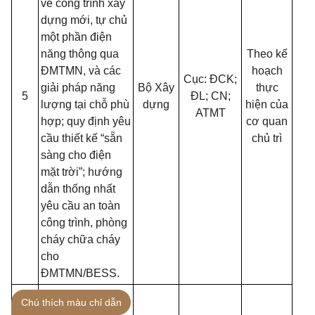
về công trình xây
dựng mới, tự chủ
một phần điện
năng thông qua
Theo kế
ĐMTMN, và các
hoạch
Cục: ĐCK;
giải pháp năng
Bộ Xây
thực
5
ĐL; CN;
lượng tại chỗ phù
dựng
hiện của
ATMT
hợp; quy định yêu
cơ quan
cầu thiết kế “sẵn
chủ trì
sàng cho điện
mặt trời”; hướng
dẫn thống nhất
yêu cầu an toàn
công trình, phòng
cháy chữa cháy
cho
ĐMTMN/BESS.
Rà soát hoàn
Chú thích màu chỉ dẫn
thiện các tiêu