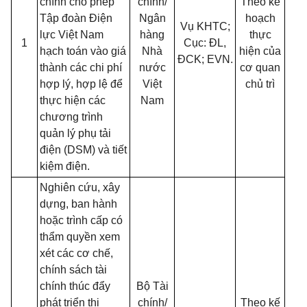
chính cho phép
chính/
Theo kế
Tập đoàn Điện
Ngân
hoạch
Vụ KHTC;
lực Việt Nam
hàng
thực
1
Cục: ĐL,
hạch toán vào giá
Nhà
hiện của
ĐCK; EVN.
thành các chi phí
nước
cơ quan
hợp lý, hợp lệ để
Việt
chủ trì
thực hiện các
Nam
chương trình
quản lý phụ tải
điện (DSM) và tiết
kiệm điện.
Nghiên cứu, xây
dựng, ban hành
hoặc trình cấp có
thẩm quyền xem
xét các cơ chế,
chính sách tài
chính thúc đẩy
Bộ Tài
phát triển thị
chính/
Theo kế