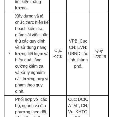
tiết kiệm năng
lượng.
Xây dựng và tổ
chức thực hiện kế
hoạch kiểm tra,
giám sát việc tuân
thủ các quy định
VPB; Cục
về sử dụng năng
CN; EVN;
Cục
Quý
7
lượng tiết kiệm và
UBND các
ĐCK
III/2026
hiệu quả; tăng
tỉnh, thành
cường kiểm tra
phố.
và xử lý nghiêm
các trường hợp vi
phạm theo quy
định.
Phối hợp với các
Cục: ĐCK,
bộ, ngành và địa
ATMT, CN;
phương theo dõi,
Vụ: KHTC,