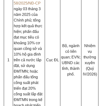
58/2025/NĐ-CP
ngày 03 tháng 3
năm 2025 của
Chính phủ; tổng
hợp kết quả thực
hiện; phấn đấu
đạt mục tiêu có
khoảng 10% cơ
Bộ, ngành
Nhiệm
quan công sở và
có liên
vụ
10% hộ gia đình
quan; EVN;
thường
1
trên cả nước lắp
Cục ĐL
UBND các
xuyên
đặt, sử dụng
tỉnh, thành
(Quý
ĐMTMN; hoặc
phố.
IV/2026)
phấn đấu tổng
công suất phát
triển đạt 20%
công suất lắp đặt
ĐMTMN trong kế
hoạch phát triển