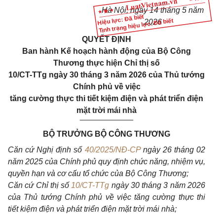
Hà Nội, ngày 14 tháng 5 năm
Hiệu lực: Đã biết
Tình trạng hiệu lực: Đã biết
2026
QUYẾT ĐỊNH
Ban hành Kế hoạch hành động của Bộ Công
Thương thực hiện Chỉ thị số
10/CT-TTg ngày 30 tháng 3 năm 2026 của Thủ tướng
Chính phủ về việc
tăng cường thực thi tiết kiệm điện và phát triển điện
mặt trời mái nhà
____________
BỘ TRƯỞNG BỘ CÔNG THƯƠNG
Căn cứ Nghị định số
40/2025/NĐ-CP
ngày 26 tháng 02
năm 2025 của Chính phủ quy định chức năng, nhiệm vụ,
quyền hạn và cơ cấu tổ chức của Bộ Công Thương;
Căn cứ Chỉ thị số
10/CT-TTg
ngày 30 tháng 3 năm 2026
của Thủ tướng Chính phủ về việc tăng cường thực thi
tiết kiệm điện và phát triển điện mặt trời mái nhà;