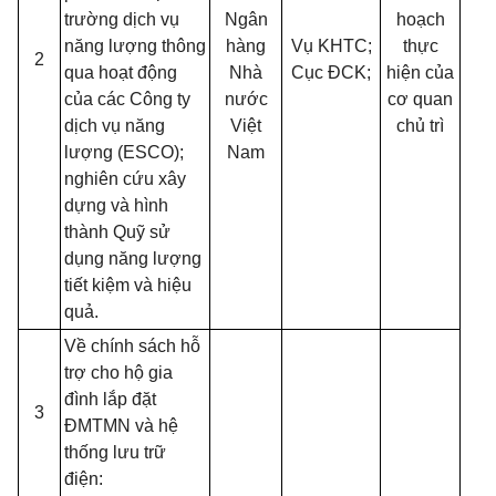
trường dịch vụ
Ngân
hoạch
năng lượng thông
hàng
Vụ KHTC;
thực
2
qua hoạt động
Nhà
Cục ĐCK;
hiện của
của các Công ty
nước
cơ quan
dịch vụ năng
Việt
chủ trì
lượng (ESCO);
Nam
nghiên cứu xây
dựng và hình
thành Quỹ sử
dụng năng lượng
tiết kiệm và hiệu
quả.
Về chính sách hỗ
trợ cho hộ gia
đình lắp đặt
3
ĐMTMN và hệ
thống lưu trữ
điện: