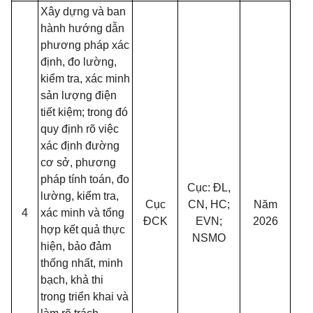
Xây dựng và ban
hành hướng dẫn
phương pháp xác
định, đo lường,
kiểm tra, xác minh
sản lượng điện
tiết kiệm; trong đó
quy định rõ việc
xác định đường
cơ sở, phương
pháp tính toán, đo
Cục: ĐL,
lường, kiểm tra,
Cục
CN, HC;
Năm
4
xác minh và tổng
ĐCK
EVN;
2026
hợp kết quả thực
NSMO
hiện, bảo đảm
thống nhất, minh
bạch, khả thi
trong triển khai và