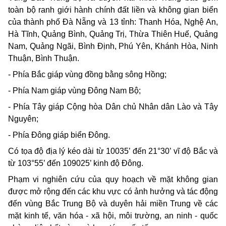
toàn bộ ranh giới hành chính đất liền và không gian biển
của thành phố Đà Nẵng và 13 tỉnh: Thanh Hóa, Nghệ An,
Hà Tĩnh, Quảng Bình, Quảng Trị, Thừa Thiên Huế, Quảng
Nam, Quảng Ngãi, Bình Định, Phú
Yên,
Khánh Hòa, Ninh
Thuận, Bình Thuận.
- Phía Bắc giáp vùng đồng bằng sông Hồng;
- Phía Nam giáp vùng Đông Nam Bộ;
- Phía Tây giáp Cộng hòa Dân chủ Nhân dân Lào và Tây
Nguyên;
- Phía Đông giáp biển Đông.
Có tọa độ địa lý kéo dài từ 10035’ đến 21°30’ vĩ độ Bắc và
từ 103°55’ đến 109025’ kinh độ Đông.
Phạm vi nghiên cứu của quy hoạch về mặt không gian
được mở rộng đến các khu vực có ảnh hưởng và tác động
đến vùng Bắc Trung Bộ và duyên hải miền Trung về các
mặt kinh tế, văn hóa - xã hội, môi trường, an ninh - quốc