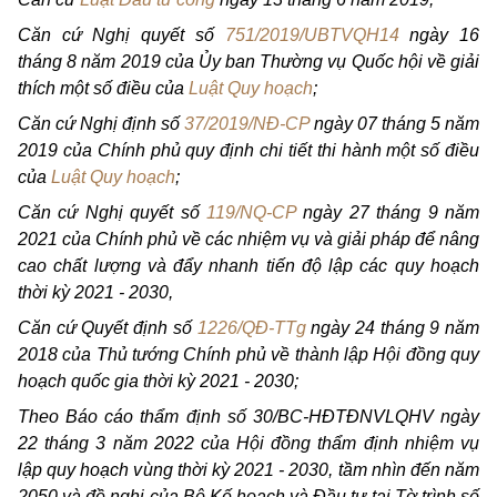
Căn cứ Nghị quyết số
751/2019/UBTVQH14
ngày 16
tháng 8 năm 2019 của Ủy ban Thường vụ Quốc hội về giải
thích một
số
điều của
Luật Quy hoạch
;
Căn cứ Nghị định số
37/2019/NĐ-CP
ngày 07 tháng 5 năm
2019 của Chính phủ quy định chi tiết thi hành một số điều
của
Luật Quy hoạch
;
Căn cứ Nghị quyết số
119/NQ-CP
ngày 27 tháng 9 năm
2021 của Chính phủ về các nhiệm vụ và giải pháp để nâng
cao chất lượng và đẩy nhanh tiến độ lập các quy hoạch
thời kỳ 2021 - 2030,
Căn cứ Quyết định số
1226/QĐ-TTg
ngày 24 tháng 9 năm
2018 của Thủ tướng Chính phủ về thành lập Hội đồng quy
hoạch quốc gia thời kỳ 2021 - 2030;
Theo Báo cáo thẩm định số 30/BC-HĐTĐNVLQHV ngày
22 tháng 3 năm 2022 của Hội đồng thẩm định nhiệm vụ
lập quy hoạch vùng thời kỳ 2021 - 2030, tầm nhìn đến năm
2050 và đề nghị của Bộ Kế hoạch và Đầu tư tại Tờ trình số