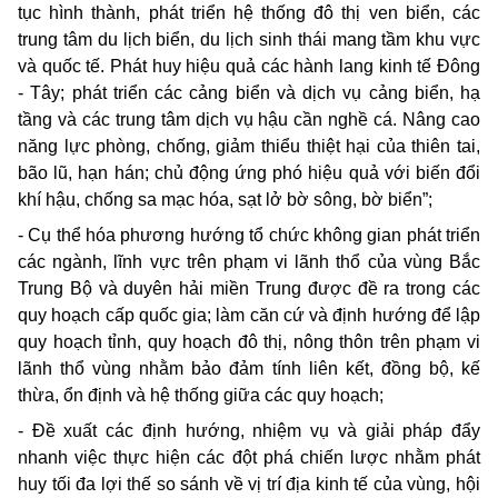
tục hình thành, phát triển hệ thống đô thị ven biển, các
trung tâm du lịch biển, du lịch sinh thái mang tầm khu vực
và quốc tế. Phát huy hiệu quả các hành lang kinh tế Đông
- Tây; phát triển các cảng biển và dịch vụ cảng biển, hạ
tầng và các trung tâm dịch vụ hậu cần nghề cá. Nâng cao
năng lực phòng, chống, giảm thiểu thiệt hại của thiên tai,
bão lũ, hạn hán; chủ động ứng phó hiệu quả với biến đổi
khí hậu, chống sa mạc hóa, sạt lở bờ sông, bờ biển”;
- Cụ thể hóa phương hướng tổ chức không gian phát triển
các ngành, lĩnh vực trên phạm vi lãnh thổ của vùng Bắc
Trung Bộ và duyên hải miền Trung được đề ra trong các
quy hoạch cấp quốc gia; làm căn cứ và định hướng để lập
quy hoạch tỉnh, quy hoạch đô thị, nông thôn trên phạm vi
lãnh thổ vùng nhằm bảo đảm tính liên kết, đồng bộ, kế
thừa, ổn định và hệ thống giữa các quy hoạch;
- Đề xuất các định hướng, nhiệm vụ và giải pháp đẩy
nhanh việc thực hiện các đột phá chiến lược nhằm phát
huy tối đa lợi thế so sánh về vị trí địa kinh tế của vùng, hội