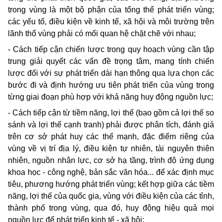
trong vùng là một bộ phận của
tổng thể
phát triển vùng;
các yếu tố, điều kiện về kinh tế, xã hội và môi trường trên
lãnh thổ vùng phải có mối quan hệ chặt chẽ với nhau;
- Cách tiếp cận chiến lược trong quy hoạch vùng cần tập
trung giải quyết các vấn đề trọng tâm, mang tính chiến
lược đối với sự phát triển dài hạn thông qua lựa chọn các
bước đi và định hướng ưu tiên phát triển của vùng trong
từng giai đoạn phù hợp với khả năng huy động nguồn lực;
- Cách tiếp cận từ tiềm năng, lợi thế (bao gồm cả lợi thế so
sánh và lợi thế cạnh tranh) phải được phân tích, đánh giá
trên cơ sở phát huy các thế mạnh, đặc điểm riêng của
vùng về vị trí địa lý, điều kiện tự nhiên, tài nguyên thiên
nhiên, nguồn nhân lực, cơ sở hạ tầng, trình độ ứng dụng
khoa học - công nghệ, bản sắc văn hóa... để xác định mục
tiêu, phương hướng phát triển vùng; kết hợp giữa các tiềm
năng, lợi thế của quốc gia, vùng với điều kiện của các tỉnh,
thành phố trong vùng, qua đó, huy động hiệu quả mọi
nguồn lực để phát triển kinh tế - xã hội;