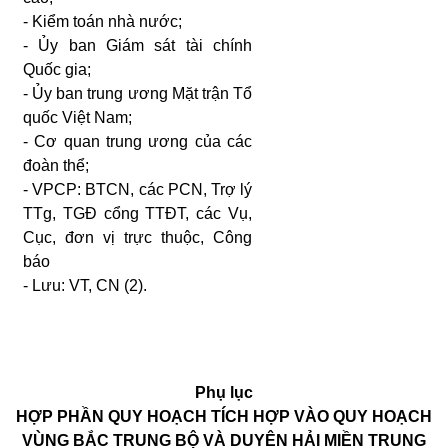
- Kiểm toán nhà nước;
- Ủy ban Giám sát tài chính
Quốc gia;
- Ủy ban trung ương Mặt trận Tổ
quốc Việt Nam;
- Cơ quan trung ương của các
đoàn thể;
- VPCP: BTCN, các PCN, Trợ lý
TTg, TGĐ cổng TTĐT, các Vụ,
Cục, đơn vị trực thuộc, Công
báo
- Lưu: VT, CN (2).
Phụ lục
HỢP PHẦN QUY HOẠCH TÍCH HỢP VÀO QUY HOẠCH
VÙNG BẮC TRUNG BỘ VÀ DUYÊN HẢI MIỀN TRUNG