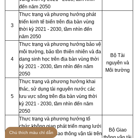
đến năm 2050
Thực trạng và phương hướng phát
triển kinh tế biển trên địa bàn vùng
3
thời kỳ 2021 - 2030, tầm nhìn đến
năm 2050
Thực trạng và phương hướng bảo vệ
môi trường, bảo tồn thiên nhiên và đa
Bộ Tài
4
dạng sinh học trên địa bàn vùng thời
nguyên và
kỳ 2021 - 2030, tầm nhìn đến năm
Môi trường
2050
Thực trạng và phương hướng khai
thác, sử dụng tài nguyên nước các
5
lưu vực sông trên địa bàn vùng thời
kỳ 2021 - 2030, tầm nhìn đến năm
2050
Thực trạng và phương hướng tổ
chức không gian phát triển mạng lưới
Bộ Giao
Chú thích màu chỉ dẫn
6
kết cấu hạ tầng giao thông vận tải trên
thông vận tải