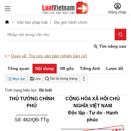
Đăng nhập
Văn bản pháp luật
Địa giới hành chính
Tìm nâng cao
👉
Quay về: Tra cứu văn bản (phiên bản cũ)
Tổng quan
Nội dung
VB gốc
Tiếng Anh
Lược đồ
Lưu
Tìm từ trong trang
Mục lục
Tình trạng hiệu lực:
Đã biết
THỦ TƯỚNG CHÍNH
CỘNG HÒA XÃ HỘI CHỦ
PHỦ
NGHĨA VIỆT NAM
____________
Độc lập - Tự do - Hạnh
Số: 462/QĐ-TTg
phúc
________________________