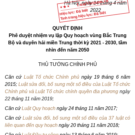
Hà Nội, ngày 14 tháng 4 năm
2022
Hiệu lực: Đã biết
Tình trạng hiệu lực: Đã biết
QUYẾT ĐỊNH
Phê duyệt nhiệm vụ lập Quy hoạch vùng Bắc Trung
Bộ và duyên hải miền Trung thời kỳ 2021 - 2030, tầm
nhìn đến năm 2050
___________
THỦ TƯỚNG CHÍNH PHỦ
Căn cứ
Luật Tổ chức Chính phủ
ngày 19 tháng 6 năm
2015;
Luật sửa đổi, bổ sung một số điều của Luật Tổ chức
Chính phủ và Luật Tổ chức chính quyền địa phương
ngày
22 tháng 11 năm 2019;
Căn cứ
Luật Quy hoạch
ngày 24 tháng 11 năm 2017;
Căn cứ
Luật sửa đổi, bổ sung một số điều của 37 luật có
liên quan đến quy hoạch
ngày 20 tháng 11 năm 2018;
Căn cứ
Luật Đầu tư công
ngày 13 tháng 6 năm 2019;