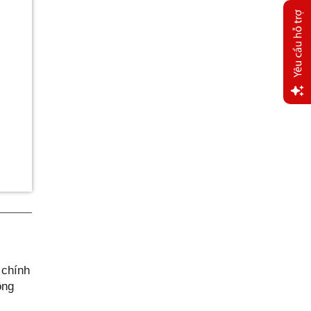
Yêu
cầu
hỗ trợ
 chính
ông