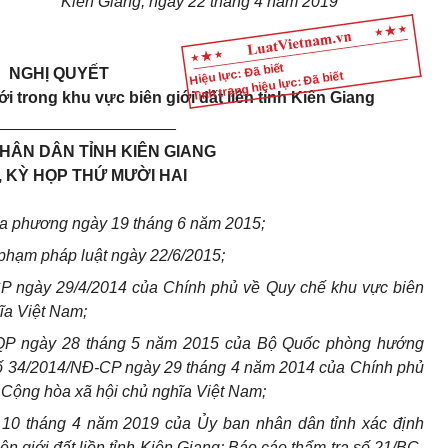
Kiên Giang, ngày
22
tháng
4
năm 201
9
Hiệu lực: Đã biết
NGHỊ QUYẾT
Tình trạng hiệu lực: Đã biết
ớ
i trong khu vực biên gi
ớ
i đất liền tỉnh
K
iên
Gi
ang
_______
_____________
HÂN DÂN TỈNH KIÊN GIANG
, KỲ HỌP THỨ MƯỜI HAI
ịa phương ngày 19 tháng 6 năm 2015;
phạm pháp luật ngày 22/6/2015;
P ngày 29/4/2014 của Ch
í
nh phủ về Quy chế khu vực biên
ĩa Việt Nam;
QP ngày 28 tháng 5 năm 2015 của Bộ Quốc phòng hướng
ố 34/20
1
4/NĐ-CP ngày 29 tháng 4 năm 2014 của Chính phủ
c Cộng hòa xã hội chủ nghĩa Việt Nam;
10 tháng 4 năm 2019 của Ủy ban nhân dân tỉnh xác định
ên giới đất liền tỉnh Kiên Giang; Báo cáo thẩm tra số 2
1
/BC-