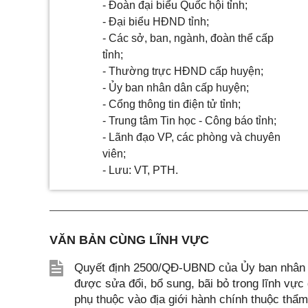
- Đoàn đại biểu Quốc hội tỉnh;
- Đại biểu HĐND tỉnh;
- Các sở, ban, ngành, đoàn thể cấp
tỉnh;
- Thường trực HĐND cấp huyện;
- Ủy ban nhân dân cấp huyện;
- Cổng thông t
i
n điện tử tỉnh;
- Trung tâm Tin học - Công báo tỉnh;
- Lãnh đạo VP, các phòng và chuyên
viên;
- Lưu: VT, PTH
.
VĂN BẢN CÙNG LĨNH VỰC
Quyết định 2500/QĐ-UBND của Ủy ban nhân d
được sửa đổi, bổ sung, bãi bỏ trong lĩnh vực
phụ thuộc vào địa giới hành chính thuộc th