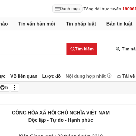
|
Danh mục
Tổng đài trực tuyến
19006
hảo
Tin văn bản mới
Tin pháp luật
Bản tin luật
Tìm kiếm
Tìm nâ
lực
VB liên quan
Lược đồ
Nội dung hợp nhất
Tải về
In
CỘNG HÒA XÃ HỘI CHỦ NGHĨA VIỆT NAM
Độc lập - Tự do - Hạnh phúc
__________________