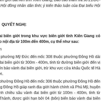
Hội đồng nhân dân tỉnh;
ý
kiến thảo luận của Đại biểu Hội
QUYẾT NGHỊ:
a
i b
i
ên gi
ớ
i trong khu vực biên giới tỉnh Kiên Giang
có
o nội địa từ 100m đến 400m
, cụ thể như sau:
n
ộc phường Mỹ Đức đến mốc 308 thuộc phường Đông Hồ dài
ai biên giới từ 300m - 40
0
m, tính từ đường biên giới đến vị
iển báo vành đai biên giới, trừ khu vực cửa khẩu Quốc t
ế
Hà
i.
ộc phường Đông Hồ đến mốc 306 thuộc phường Đông Hồ đến
ờng Đông Hồ giáp ranh địa giới hành chính xã Phú Mỹ, huyện
nh chiều sâu vành đai biên giới từ 100m - 400m, tính từ
hành, được giới hạn bởi 04 (bốn) biển báo vành đai biên