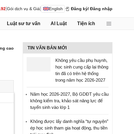
|
|
192
Gói dịch vụ & Giá
English
Đăng ký
/ Đăng nhập
Luật sư tư vấn
AI Luật
Tiện ích
TIN VĂN BẢN MỚI
ng cao
Không yêu cầu phụ huynh,
học sinh cung cấp lại thông
tin đã có trên hệ thống
trong năm học 2026-2027
Năm học 2026-2027, Bộ GDĐT yêu cầu
không kiểm tra, khảo sát năng lực để
tuyển sinh vào lớp 1
Không được lấy danh nghĩa “tự nguyện”
ép học sinh tham gia hoạt động, thu tiền