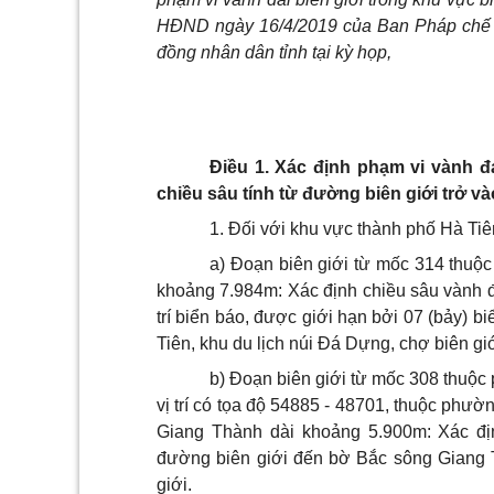
HĐND ngày 16/4/2019 của Ban Pháp chế 
đồng nhân dân tỉnh tại kỳ họp,
Điều 1. Xác định phạm vi vành đ
chiều
sâu tính từ đường biên giới tr
ở
và
1. Đối với kh
u
vực thành phố Hà Tiê
a) Đoạn biên giới từ mốc 314 thu
khoảng 7.984m: Xác định chiều sâu vành đ
trí biển báo, được giới hạn bởi 07 (bảy) b
Tiên, khu du lịch núi Đá Dựng, chợ biên giớ
b) Đoạn biên giới từ mốc 308 thu
vị trí có tọa độ 54885 - 48701, thuộc phư
Giang Thành dài khoảng 5.90
0
m: Xác đị
đường biên giới đến bờ Bắc sông Giang T
giới.