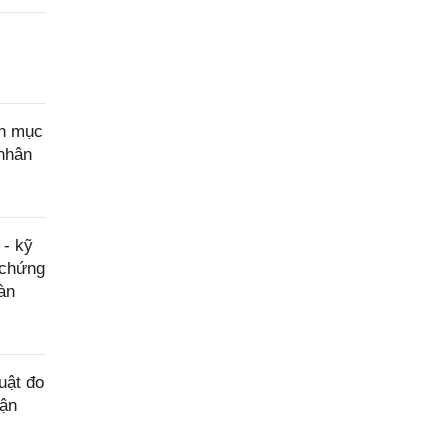
nh mục
 nhân
 - kỹ
y chứng
àn
uật đo
hận