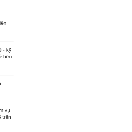
iên
 - kỹ
sở hữu
a
ệm vụ
 trên