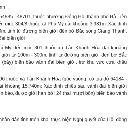
ành
 độ 54885 - 48701, thuộc phường Đông Hồ, thành phố Hà Tiên
đến mốc 304/8 thuộc xã Phú Mỹ dài khoảng 3.98
1
m: Xác định
00m, tính từ đường biên giới đến bờ Bắc sông Giang Thành,
ai biên giới.
Phú Mỹ đến mốc 301 thuộc xã Tân Khánh H
òa
dài khoảng
 giới từ
100
m - 300m, tính từ đường biên giới đến bờ Bắc
(bảy) biển báo vành đai biên giới, trừ khu vực cửa khẩu
296 thuộc xã Tân Khánh Hòa (góc vuông, có tọa độ 64184 -
i khoảng 15.740m: Xác định chiều sâu vành đai biên giới
iển báo, được giới hạn bởi 24 (hai mươi bốn) bi
ể
n báo vành
hân dân tỉnh triển khai thực hiện Nghị quyết của Hội đồng