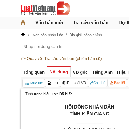
Văn bản mới
Tra cứu văn bản
Dự t
Văn bản pháp luật
Địa giới hành chính
👉
Quay về: Tra cứu văn bản (phiên bản cũ)
Nội dung
Tổng quan
VB gốc
Tiếng Anh
Hiệu 
Lưu
Theo dõi VB
Ghi chú
Báo lỗi
Mục lục
Tình trạng hiệu lực:
Đã biết
HỘI ĐỒNG
NHÂN DÂN
TỈNH KIÊN GIANG
__________