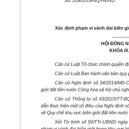
Số:
209
/
2019/N
Q-
HĐ
ND
Xác định phạm vi vành đai biên gi
______
HỘI ĐỒNG N
KHÓA IX
Căn cứ Luật Tổ chức chính quyền đ
Căn cứ Luật Ban hành văn bản quy 
Căn cứ Nghị định s
ố
34/20
1
4/NĐ-C
giới đất liền nước Cộng hòa xã hội chủ ngh
Căn cứ Thông tư s
ố
43/20
1
5/TT-B
dẫn thực hiện một số đi
ề
u của Nghị định s
về Quy chế khu vực biên giới đất liền nướ
Xét Tờ trình s
ố
50/TTr-
U
BND ngày 
phạm vi vành đai biên giới trong khu vực bi