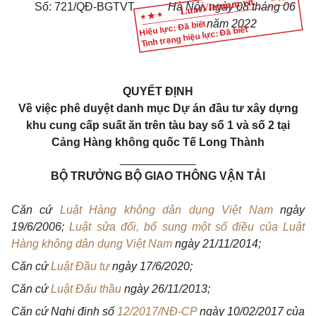
Số: 721/QĐ-BGTVT
Hà Nội, ngày 08 tháng 06
năm 2022
Hiệu lực: Đã biết
Tình trạng hiệu lực: Đã biết
QUYẾT ĐỊNH
Về việc phê duyệt danh mục Dự án đầu tư xây dựng
khu cung cấp suất ăn trên tàu bay số 1 và số 2 tại
Cảng Hàng không quốc Tế Long Thành
____________
BỘ TRƯỞNG BỘ GIAO THÔNG VẬN TẢI
Căn cứ
Luật Hàng không dân dụng Việt Nam
ngày
19/6/2006;
Luật sửa đổi, bổ sung một số điều của Luật
Hàng không dân dụng Việt Nam
ngày 21/11/2014;
Căn cứ
Luật Đầu tư
ngày 17/6/2020;
Căn cứ
Luật Đấu thầu
ngày 26/11/2013;
Căn cứ Nghị định số
12/2017/NĐ-CP
ngày 10/02/2017 của