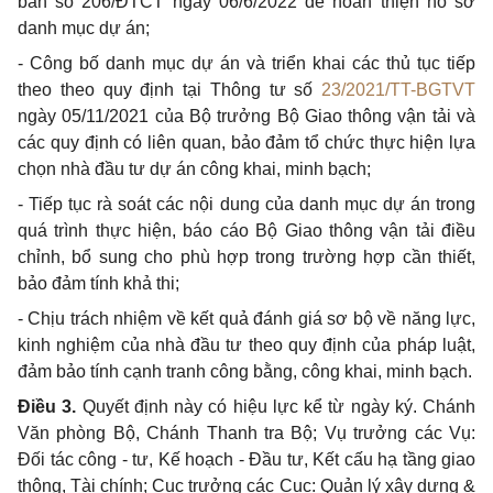
bản số 206/ĐTCT ngày 06/6/2022 để hoàn thiện hồ sơ
danh mục dự án;
- Công bố danh mục dự án và triển khai các thủ tục tiếp
theo theo quy định tại Thông tư số
23/2021/TT-BGTVT
ngày 05/11/2021 của Bộ trưởng Bộ Giao thông vận tải và
các quy định có liên quan, bảo đảm tổ chức thực hiện lựa
chọn nhà đầu tư dự án công khai, minh bạch;
- Tiếp tục rà soát các nội dung của danh mục dự án trong
quá trình thực hiện, báo cáo Bộ Giao thông vận tải điều
chỉnh, bổ sung cho phù hợp trong trường hợp cần thiết,
bảo đảm tính khả thi;
- Chịu trách nhiệm về kết quả đánh giá sơ bộ về năng lực,
kinh nghiệm của nhà đầu tư theo quy định của pháp luật,
đảm bảo tính cạnh tranh công bằng, công khai, minh bạch.
Điều 3.
Quyết định này có hiệu lực kể từ ngày ký. Chánh
Văn phòng Bộ, Chánh Thanh tra Bộ; Vụ trưởng các Vụ:
Đối tác công - tư, Kế hoạch - Đầu tư, Kết cấu hạ tầng giao
thông, Tài chính
; Cục trưởng các Cục: Quản lý xây dựng &