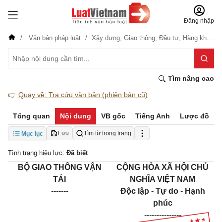
Đăng nhập
Văn bản pháp luật
Xây dựng,
Giao thông,
Đầu tư,
Hàng không
Tìm nâng cao
👉
Quay về: Tra cứu văn bản (phiên bản cũ)
Tổng quan
Nội dung
VB gốc
Tiếng Anh
Lược đồ
Lưu
Tìm từ trong trang
Mục lục
Tình trạng hiệu lực:
Đã biết
BỘ GIAO THÔNG VẬN
CỘNG HÒA XÃ HỘI CHỦ
TẢI
NGHĨA VIỆT NAM
-------
Độc lập - Tự do - Hạnh
phúc
---------------