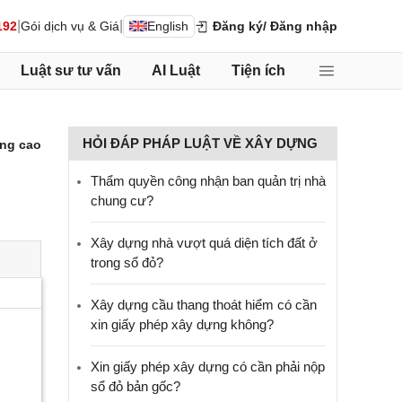
|
|
192
Gói dịch vụ & Giá
English
Đăng ký
/ Đăng nhập
Luật sư tư vấn
AI Luật
Tiện ích
HỎI ĐÁP PHÁP LUẬT VỀ XÂY DỰNG
ng cao
Thẩm quyền công nhận ban quản trị nhà
chung cư?
Xây dựng nhà vượt quá diện tích đất ở
trong sổ đỏ?
Xây dựng cầu thang thoát hiểm có cần
xin giấy phép xây dựng không?
Xin giấy phép xây dựng có cần phải nộp
sổ đỏ bản gốc?