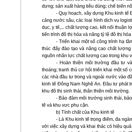
dựng; sản xuất hàng tiêu dùng; chế biến nô
- Quy hoạch, xây dựng Khu kinh tế 
cảng nước sâu, các loại hình dịch vụ logisti
dục, y tế,... chất lượng cao, kết nối thuận
tiến trình đô thị hóa và nâng tỷ lệ đô thị hóa
- Triển khai một số công trình hạ tần
thúc đẩy đào tạo và nâng cao chất lượng
nguồn nhân lực chất lượng cao trong khu 
- Hoàn thiện môi trường đầu tư và
thoáng; tranh thủ cơ hội triển khai một số c
các nhà đầu tư trong và ngoài nước vào đầu
kinh tế Đông Nam Nghệ An. Đầu tư phát tri
khu đô thị sinh thái, thân thiện môi trường.
- Bảo đảm môi trường sinh thái, bả
tế và khu vực phụ cận.
b) Tính chất của Khu kinh tế
- Là Khu kinh tế trọng điểm, đa ngà
với việc xây dựng và khai thác có hiệu q