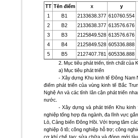
TT
Tên điểm
x
y
1
B1
2133638.377
610760.554
2
B2
2133638.377
613576.676
3
B3
2125849.528
613576.676
4
B4
2125849.528
605336.888
5
B5
2127407.781
605336.888
2. Mục tiêu phát triển, tính chất của 
a) Mục tiêu phát triển
- Xây dựng Khu kinh tế Đông Nam N
điểm phát triển của vùng kinh tế Bắc Trun
Nghệ An và các tỉnh lân cận phát triển nh
nước.
- Xây dựng và phát triển Khu kin
nghiệp tổng hợp đa ngành, đa lĩnh vực gắn
Lò, Cảng biển Đông Hồi. Với trọng tâm cá
nghiệp ô tô; công nghiệp hỗ trợ; công ngh
cơ khí chế tạo; sửa chữa và đóng mới tàu 