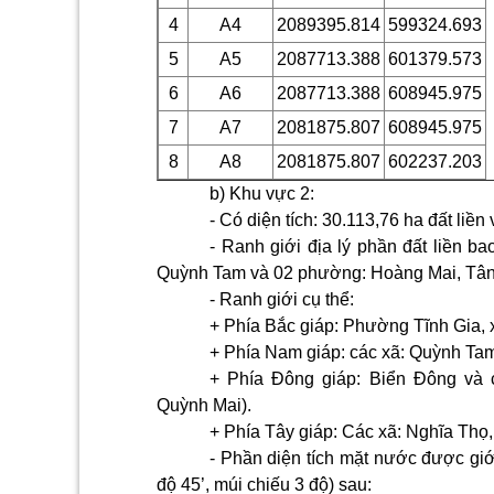
4
A4
2089395.814
599324.693
5
A5
2087713.388
601379.573
6
A6
2087713.388
608945.975
7
A7
2081875.807
608945.975
8
A8
2081875.807
602237.203
b) Khu vực 2:
- Có diện tích: 30.113,76 ha đất liền
- Ranh giới địa lý phần đất liền 
Quỳnh Tam và 02 phường: Hoàng Mai, Tân
- Ranh giới cụ thể:
+ Phía Bắc giáp: Phường Tĩnh Gia, 
+ Phía Nam giáp: các xã: Quỳnh Ta
+ Phía Đông giáp: Biển Đông và
Quỳnh Mai).
+ Phía Tây giáp: Các xã: Nghĩa Thọ
- Phần diện tích mặt nước được g
độ 45’, múi chiếu 3 độ) sau: