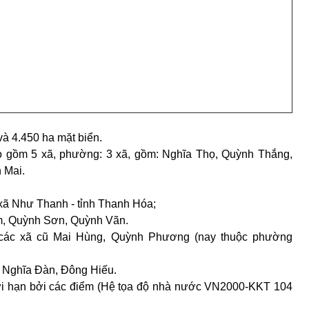
 và 4.450 ha mặt biển.
bao gồm 5 xã, phường: 3 xã, gồm: Nghĩa Thọ, Quỳnh Thắng,
 Mai.
xã Như Thanh - tỉnh Thanh Hóa;
m, Quỳnh Sơn, Quỳnh Vãn.
 các xã cũ Mai Hùng, Quỳnh Phương (nay thuộc phường
, Nghĩa Đàn, Đông Hiếu.
iới hạn bởi các điểm (Hệ tọa độ nhà nước VN2000-KKT 104