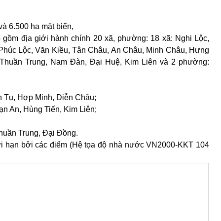
 và 6.500 ha mặt biển,
ao gồm địa giới hành chính 20 xã, phường: 18 xã: Nghi Lộc,
, Phúc Lộc, Văn Kiều, Tân Châu, An Châu, Minh Châu, Hưng
 Thuần Trung, Nam Đàn, Đại Huệ, Kim Liên và 2 phường:
n Tụ, Hợp Minh, Diễn Châu;
n An, Hùng Tiến, Kim Liên;
Thuần Trung, Đại Đồng.
iới hạn bởi các điểm (Hệ tọa độ nhà nước VN2000-KKT 104