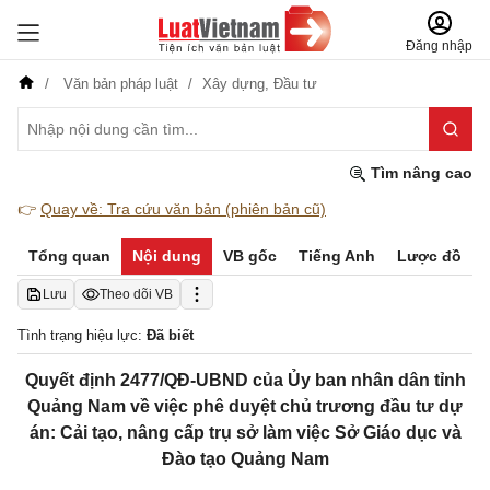
Đăng nhập
Văn bản pháp luật
Xây dựng,
Đầu tư
Tìm nâng cao
👉
Quay về: Tra cứu văn bản (phiên bản cũ)
Tổng quan
Nội dung
VB gốc
Tiếng Anh
Lược đồ
Lưu
Theo dõi VB
Tình trạng hiệu lực:
Đã biết
Quyết định 2477/QĐ-UBND của Ủy ban nhân dân tỉnh
Quảng Nam về việc phê duyệt chủ trương đầu tư dự
án: Cải tạo, nâng cấp trụ sở làm việc Sở Giáo dục và
Đào tạo Quảng Nam