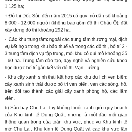
1.125 ha;
+ Đô thị Dốc Sỏi: đến năm 2015 có quy mô dân số khoảng
8.000 - 12.000 người (không bao gồm đô thị Châu Ổ); đất
xây dựng đô thị khoảng 292 ha.
-
Các khu trung tâm: ngoài các trung tâm thương mại, dịch
vụ kết hợp trong khu bảo thuế và trong các đô thị, bố trí 2 -
3 trung tâm dịch vụ tập trung, mỗi khu có qui mô khoảng 35
- 60 ha. Trung tâm đào tạo, dạy nghề và nghiên cứu khoa
học được bố trí gắn kết với đô thị Vạn Tường.
- Khu cây xanh sinh thái kết hợp các khu du lịch ven biển:
cây xanh sinh thái được bố trí ven biển, ven các sông, hồ,
trên đồi tạo thành các giải cây xanh phòng hộ, các lâm
viên.
b) Sân bay Chu Lai
:
tuy không thuộc ranh giới quy hoạch
của Khu kinh tế Dung Quất, nhưng là một đầu mối giao
thông quan trọng của toàn khu vực, phục vụ Khu kinh tế
mở Chu Lai, Khu kinh tế Dung Quất và các khu vực lân