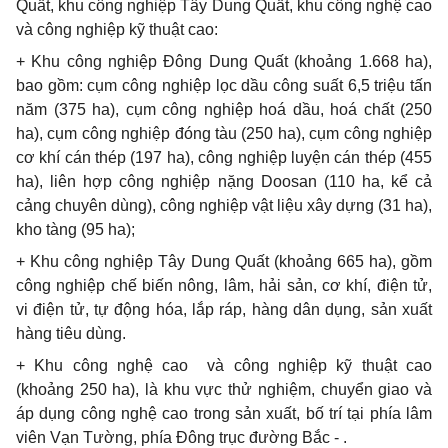
Quất, khu công nghiệp Tây Dung Quất, khu công nghệ cao
và công nghiệp kỹ thuật cao:
+ Khu công nghiệp Đông Dung Quất (khoảng 1.668 ha),
bao gồm: cụm công nghiệp lọc dầu công suất 6,5 triệu tấn
năm (375 ha), cụm công nghiệp hoá dầu, hoá chất (250
ha), cụm công nghiệp đóng tàu (250 ha), cụm công nghiệp
cơ khí cán thép (197 ha), công nghiệp luyện cán thép (455
ha), liên hợp công nghiệp nặng Doosan (110 ha, kể cả
cảng chuyên dùng), công nghiệp vật liệu xây dựng (31 ha),
kho tàng
(95 ha);
+ Khu công nghiệp Tây Dung Quất (khoảng 665 ha), gồm
công nghiệp chế biến nông, lâm, hải sản, cơ khí, điện tử,
vi điện tử, tự động hóa, lắp ráp, hàng dân dụng, sản xuất
hàng tiêu dùng.
+ Khu công nghệ cao
và công nghiệp kỹ thuật cao
(khoảng 250 ha), là khu vực thử nghiệm, chuyển giao và
áp dụng công nghệ cao trong sản xuất, bố trí tại phía
lâm
viên Vạn Tường, phía Đông trục đường Bắc -
.