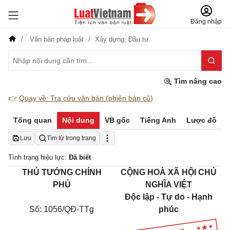
Đăng nhập
Văn bản pháp luật
Xây dựng,
Đầu tư
Tìm nâng cao
👉
Quay về: Tra cứu văn bản (phiên bản cũ)
Tổng quan
Nội dung
VB gốc
Tiếng Anh
Lược đồ
Lưu
Tìm từ trong trang
Tình trạng hiệu lực:
Đã biết
THỦ TƯỚNG CHÍNH
CỘNG HOÀ XÃ HỘI CHỦ
PHỦ
NGHĨA VIỆT
Độc lập - Tự do - Hạnh
Số: 1056/QĐ-TTg
phúc