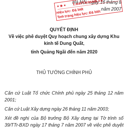
Hà Nội, ngày 16 tháng 8
năm 2007
Hiệu lực: Đã biết
Tình trạng hiệu lực: Đã biết
QUYẾT ĐỊNH
Về việc phê duyệt Quy hoạch chung xây dựng Khu
kinh tế Dung Quất,
tỉnh Quảng Ngãi đến năm 2020
THỦ TƯỚNG CHÍNH PHỦ
Căn cứ Luật Tổ chức Chính phủ ngày 25 tháng 12 năm
2001;
Căn cứ Luật Xây dựng ngày 26 tháng 11 năm 2003;
Xét đề nghị của Bộ trưởng Bộ Xây dựng tại Tờ trình số
39/TTr-BXD ngày 17 tháng 7 năm 2007 về việc phê duyệt