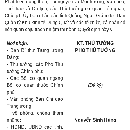
Phát triển nông thôn, Tài nguyên và Môi trường, Văn hoá,
Thể thao và Du lịch; các Thủ trưởng cơ quan liên quan;
Chủ tịch Ủy ban nhân dân tỉnh Quảng Ngãi; Giám đốc Ban
Quản lý Khu kinh tế Dung Quất và các tổ chức, cá nhân có
liên quan chịu trách nhiệm thi hành Quyết định này./.
Nơi nhận:
KT. THỦ TƯỚNG
- Ban Bí thư Trung ương
PHÓ THỦ TƯỚNG
Đảng;
- Thủ tướng, các Phó Thủ
tướng Chính phủ;
- Các Bộ, cơ quan ngang
Bộ,
cơ quan thuộc Chính
(Đã ký)
phủ;
- Văn phòng Ban Chỉ đạo
Trung ương
về phòng, chống tham
nhũng;
Nguyễn Sinh Hùng
- HĐND, UBND các tỉnh,