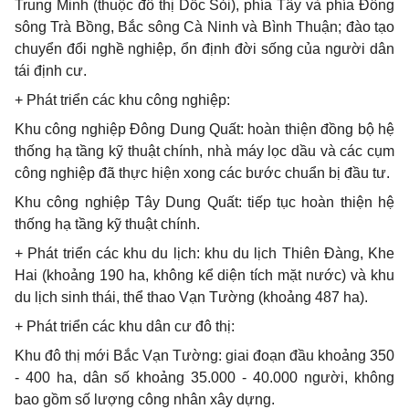
Trung Minh (thuộc đô thị Dốc Sỏi), phía Tây và phía Đông
sông Trà Bồng, Bắc sông Cà Ninh và Bình Thuận; đào tạo
chuyển đổi nghề nghiệp, ổn định đời sống của người dân
tái định cư.
+ Phát triển các khu công nghiệp:
Khu công nghiệp Đông Dung Quất: hoàn thiện đồng bộ hệ
thống hạ tầng kỹ thuật chính, nhà máy lọc dầu và các cụm
công nghiệp đã thực hiện xong các bước chuẩn bị đầu tư.
Khu công nghiệp Tây Dung Quất: tiếp tục hoàn thiện hệ
thống hạ tầng kỹ thuật chính.
+ Phát triển các khu du lịch: khu du lịch Thiên Đàng, Khe
Hai (khoảng 190 ha, không kể diện tích mặt nước) và khu
du lịch sinh thái, thể thao Vạn Tường (khoảng 487 ha).
+ Phát triển các khu dân cư đô thị:
Khu đô thị mới Bắc Vạn Tường: giai đoạn đầu khoảng 350
- 400 ha, dân số khoảng 35.000 - 40.000 người, không
bao gồm số lượng công nhân xây dựng.