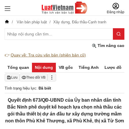
Đăng nhập
Văn bản pháp luật
Xây dựng,
Đấu thầu-Cạnh tranh
Tìm nâng cao
👉
Quay về: Tra cứu văn bản (phiên bản cũ)
Tổng quan
Nội dung
VB gốc
Tiếng Anh
Lược đồ
Lưu
Theo dõi VB
Tình trạng hiệu lực:
Đã biết
Quyết định 673/QĐ-UBND của Ủy ban nhân dân tỉnh
Bắc Ninh phê duyệt kế hoạch lựa chọn nhà thầu các
gói thầu thiết bị dự án đầu tư xây dựng trường mầm
non thôn Phù Khê Thượng, xã Phù Khê, thị xã Từ Sơn