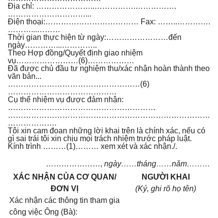
Địa chỉ: …………………..…………….…………….
…………………………...
Điện thoại:……………………………… Fax: ……..………….
………...………
Thời gian thực hiện từ ngày:……………………đến
ngày…………...…………..
Theo Hợp đồng/Quyết định giao nhiệm
vụ……………………(6)………………
Đã được chủ đầu tư nghiệm thu/xác nhận hoàn thành theo
văn bản...
……………………………………………(6)
……………………………………
Cụ thể nhiệm vụ được đảm nhận:
…………………………………………………
……………………………………………………………………
……………….
Tôi xin cam đoan những lời khai trên là chính xác, nếu có
gì sai trái tôi xin chịu mọi trách nhiệm trước pháp luật.
Kính trình ………(1)……… xem xét và xác nhận./.
…………………,
ngày……tháng……năm………
XÁC NHẬN CỦA CƠ QUAN/
NGƯỜI KHAI
ĐƠN VỊ
(Ký, ghi rõ họ tên)
Xác nhận các thông tin tham gia
công việc Ông (Bà):