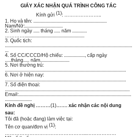
GIẤY XÁC NHẬN QUÁ TRÌNH CÔNG TÁC
(1)
Kính gửi
: …………………..
1. Họ và tên: ............................................................
Nam/Nữ:...............................
2. Sinh ngày ..... tháng ..... năm ............
………….................................................
3. Quốc tịch:
........................................................................................................
...
4. Số CC/CCCD/Hộ chiếu: ................., cấp ngày
.....tháng..... năm........................
5. Nơi thường trú:
...................................................................................................
6. Nơi ở hiện nay:
...................................................................................................
7. Số điện thoại:
......................................................................................................
Email:............................................................................................
......................
Kính đề nghị ………
(1)
……. xác nhận các nội dung
sau:
Tôi đã (hoặc đang) làm việc tại:
(1)
Tên cơ quan/đơn vị
:
…………………………………………...………………