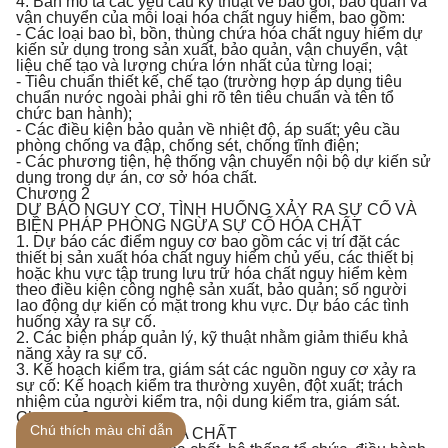
4. Bản mô tả các yêu cầu kỹ thuật về bao gói, bảo quản và
vận chuyển của mỗi loại hóa chất nguy hiểm, bao gồm:
- Các loại bao bì, bồn, thùng chứa hóa chất nguy hiểm dự
kiến sử dụng trong sản xuất, bảo quản, vận chuyển, vật
liệu chế tạo và lượng chứa lớn nhất của từng loại;
- Tiêu chuẩn thiết kế, chế tạo (trường hợp áp dụng tiêu
chuẩn nước ngoài phải ghi rõ tên tiêu chuẩn và tên tổ
chức ban hành);
- Các điều kiện bảo quản về nhiệt độ, áp suất; yêu cầu
phòng chống va đập, chống sét, chống tĩnh điện;
- Các phương tiện, hệ thống vận chuyển nội bộ dự kiến sử
dụng trong dự án, cơ sở hóa chất.
Chương 2
DỰ BÁO NGUY CƠ, TÌNH HUỐNG XẢY RA SỰ CỐ VÀ
BIỆN PHÁP PHÒNG NGỪA SỰ CỐ HÓA CHẤT
1. Dự báo các điểm nguy cơ bao gồm các vị trí đặt các
thiết bị sản xuất hóa chất nguy hiểm chủ yếu, các thiết bị
hoặc khu vực tập trung lưu trữ hóa chất nguy hiểm kèm
theo điều kiện công nghệ sản xuất, bảo quản; số người
lao động dự kiến có mặt trong khu vực. Dự báo các tình
huống xảy ra sự cố.
2. Các biện pháp quản lý, kỹ thuật nhằm giảm thiểu khả
năng xảy ra sự cố.
3. Kế hoạch kiểm tra, giám sát các nguồn nguy cơ xảy ra
sự cố: Kế hoạch kiểm tra thường xuyên, đột xuất; trách
nhiệm của người kiểm tra, nội dung kiểm tra, giám sát.
Chương 3
Chú thích màu chỉ dẫn
ỨNG PHÓ SỰ CỐ HÓA CHẤT