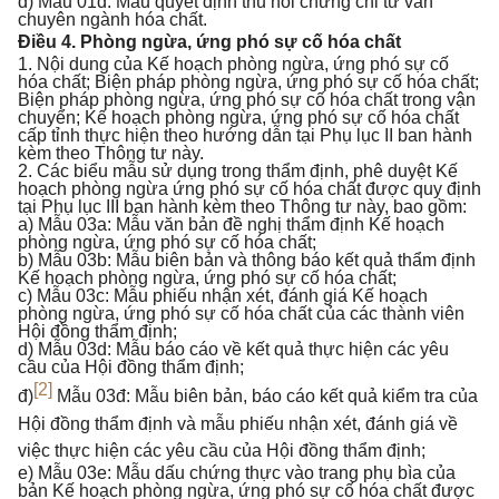
d) Mẫu 01d: Mẫu quyết định thu hồi chứng chỉ tư vấn
chuyên ngành hóa chất.
Điều 4. Phòng ngừa, ứng phó sự cố hóa chất
1. Nội dung của Kế hoạch phòng ngừa, ứng phó sự cố
hóa chất; Biện pháp phòng ngừa, ứng phó sự cố hóa chất;
Biện pháp phòng ngừa, ứng phó sự cố hóa chất trong vận
chuyển; Kế hoạch phòng ngừa, ứng phó sự cố hóa chất
cấp tỉnh thực hiện theo hướng dẫn tại Phụ lục II ban hành
kèm theo Thông tư này.
2. Các biểu mẫu sử dụng trong thẩm định, phê duyệt Kế
hoạch phòng ngừa ứng phó sự cố hóa chất được quy định
tại Phụ lục III ban hành kèm theo Thông tư này, bao gồm:
a) Mẫu 03a: Mẫu văn bản đề nghị thẩm định Kế hoạch
phòng ngừa, ứng phó sự cố hóa chất;
b) Mẫu 03b: Mẫu biên bản và thông báo kết quả thẩm định
Kế hoạch phòng ngừa, ứng phó sự cố hóa chất;
c) Mẫu 03c: Mẫu phiếu nhận xét, đánh giá Kế hoạch
phòng ngừa, ứng phó sự cố hóa chất của các thành viên
Hội đồng thẩm định;
d) Mẫu 03d: Mẫu báo cáo về kết quả thực hiện các yêu
cầu của Hội đồng thẩm định;
[2]
đ)
Mẫu 03đ: Mẫu biên bản, báo cáo kết quả kiểm tra của
Hội đồng thẩm định và mẫu phiếu nhận xét, đánh giá về
việc thực hiện các yêu cầu của Hội đồng thẩm định
;
e) Mẫu 03e: Mẫu dấu chứng thực vào trang phụ bìa của
bản Kế hoạch phòng ngừa, ứng phó sự cố hóa chất được