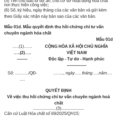
(5) Tên chủ đầu tư dự án, chủ cơ sở hoạt động hóa chất
nơi thực hiện công việc;
(6) Số, ký hiệu, ngày tháng của các văn bản và gửi kèm
theo Giấy xác nhận này bản sao của các văn bản.
Mẫu 01d. Mẫu quyết định thu hồi chứng chỉ tư vấn
chuyên ngành hóa chất
Mẫu 01d
.….(1)……
CỘNG HÒA XÃ HỘI CHỦ NGHĨA
…..(2)…..
VIỆT NAM
--------
Độc lập - Tự do - Hạnh phúc
---------------
Số: ………./QĐ-
……
.., ngày….. tháng…..năm….
….
QUYẾT ĐỊNH
Về việc thu hồi chứng chỉ tư vấn chuyên ngành hoá
chất
......................(3)......................
Căn cứ Luật Hóa chất số 69/2025/QH15;