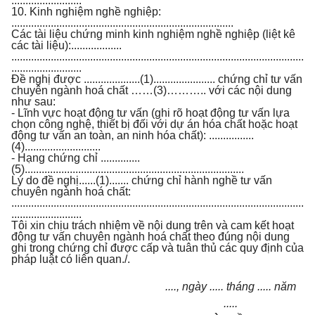
.........................
10. Kinh nghiệm nghề nghiệp:
...............................................................................
Các tài liệu chứng minh kinh nghiệm nghề nghiệp (liệt kê
các tài liệu):..................
........................................................................................................
.........................
Đề nghị được ....................(1)...................... chứng chỉ tư vấn
chuyên ngành hoá chất ……(3)……….. với các nội dung
như sau:
- Lĩnh vực hoạt động tư vấn (ghi rõ hoạt động tư vấn lựa
chọn công nghệ, thiết bị đối với dự án hóa chất hoặc hoạt
động tư vấn an toàn, an ninh hóa chất): ................
(4)...........................
- Hạng chứng chỉ ..............
(5)..............................................................................
Lý do đề nghị......(1)....... chứng chỉ hành nghề tư vấn
chuyên ngành hoá chất:
........................................................................................................
.........................
Tôi xin chịu trách nhiệm về nội dung trên và cam kết hoạt
động tư vấn chuyên ngành hoá chất theo đúng nội dung
ghi trong chứng chỉ được cấp và tuân thủ các quy định của
pháp luật có liên quan./.
...., ngày ..... tháng ..... năm
.....