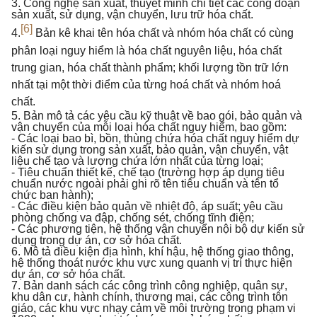
3. Công nghệ sản xuất, thuyết minh chi tiết các công đoạn
sản xuất, sử dụng, vận chuyển, lưu trữ hóa chất.
[6]
4.
Bản kê khai tên hóa chất và nhóm hóa chất có cùng
phân loại nguy hiểm là hóa chất nguyên liệu, hóa chất
trung gian, hóa chất thành phẩm; khối lượng tồn trữ lớn
nhất tại một thời điểm của từng hoá chất và nhóm hoá
chất
.
5. Bản mô tả các yêu cầu kỹ thuật về bao gói, bảo quản và
vận chuyển của mỗi loại hóa chất nguy hiểm, bao gồm:
- Các loại bao bì, bồn, thùng chứa hóa chất nguy hiểm dự
kiến sử dụng trong sản xuất, bảo quản, vận chuyển, vật
liệu chế tạo và lượng chứa lớn nhất của từng loại;
- Tiêu chuẩn thiết kế, chế tạo (trường hợp áp dụng tiêu
chuẩn nước ngoài phải ghi rõ tên tiêu chuẩn và tên tổ
chức ban hành);
- Các điều kiện bảo quản về nhiệt độ, áp suất; yêu cầu
phòng chống va đập, chống sét, chống tĩnh điện;
- Các phương tiện, hệ thống vận chuyển nội bộ dự kiến sử
dụng trong dự án, cơ sở hóa chất.
6. Mô tả điều kiện địa hình, khí hậu, hệ thống giao thông,
hệ thống thoát nước khu vực xung quanh vị trí thực hiện
dự án, cơ sở hóa chất.
7. Bản danh sách các công trình công nghiệp, quân sự,
khu dân cư, hành chính, thương mại, các công trình tôn
giáo, các khu vực nhạy cảm về môi trường trong phạm vi