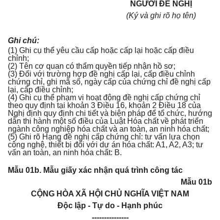
NGƯỜI ĐỀ NGHỊ
(Ký và ghi rõ họ tên)
Ghi chú:
(1) Ghi cụ thể yêu cầu cấp hoặc cấp lại hoặc cấp điều
chỉnh;
(2) Tên cơ quan có thẩm quyền tiếp nhận hồ sơ;
(3) Đối với trường hợp đề nghị cấp lại, cấp điều chỉnh
chứng chỉ, ghi mã số, ngày cấp của chứng chỉ đề nghị cấp
lại, cấp điều chỉnh;
(4) Ghi cụ thể phạm vi hoạt động đề nghị cấp chứng chỉ
theo quy định tại khoản 3 Điều 16, khoản 2 Điều 18 của
Nghị định quy định chi tiết và biện pháp để tổ chức, hướng
dẫn thi hành một số điều của Luật Hóa chất về phát triển
ngành công nghiệp hóa chất và an toàn, an ninh hóa chất;
(5) Ghi rõ Hạng đề nghị cấp chứng chỉ: tư vấn lựa chọn
công nghệ, thiết bị đối với dự án hóa chất: A1, A2, A3; tư
vấn an toàn, an ninh hóa chất: B.
Mẫu 01b. Mẫu giấy xác nhận quá trình công tác
Mẫu 01b
CỘNG HÒA XÃ HỘI CHỦ NGHĨA VIỆT NAM
Độc lập - Tự do - Hạnh phúc
---------------