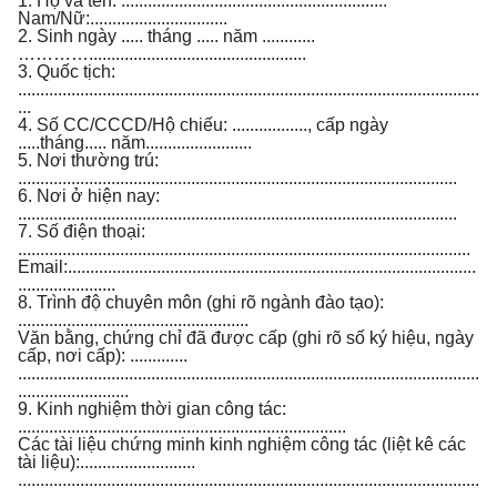
1. Họ và tên: ............................................................
Nam/Nữ:...............................
2. Sinh ngày ..... tháng ..... năm ............
………….................................................
3. Quốc tịch:
........................................................................................................
...
4. Số CC/CCCD/Hộ chiếu: ................., cấp ngày
.....tháng..... năm........................
5. Nơi thường trú:
...................................................................................................
6. Nơi ở hiện nay:
...................................................................................................
7. Số điện thoại:
......................................................................................................
Email:............................................................................................
......................
8. Trình độ chuyên môn (ghi rõ ngành đào tạo):
....................................................
Văn bằng, chứng chỉ đã được cấp (ghi rõ số ký hiệu, ngày
cấp, nơi cấp): .............
........................................................................................................
.........................
9. Kinh nghiệm thời gian công tác:
..........................................................................
Các tài liệu chứng minh kinh nghiệm công tác (liệt kê các
tài liệu):..........................
........................................................................................................