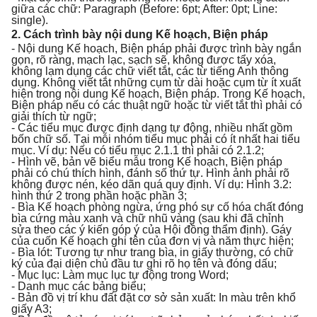
giữa các chữ: Paragraph (Before: 6pt; After: 0pt; Line:
single).
2. Cách trình bày nội dung Kế hoạch, Biện pháp
- Nội dung Kế hoạch, Biện pháp phải được trình bày ngắn
gọn, rõ ràng, mạch lạc, sạch sẽ, không được tẩy xóa,
không lạm dụng các chữ viết tắt, các từ tiếng Anh thông
dụng. Không viết tắt những cụm từ dài hoặc cụm từ ít xuất
hiện trong nội dung Kế hoạch, Biện pháp. Trong Kế hoạch,
Biện pháp nếu có các thuật ngữ hoặc từ viết tắt thì phải có
giải thích từ ngữ;
- Các tiểu mục được định dạng tự động, nhiều nhất gồm
bốn chữ số. Tại mỗi nhóm tiểu mục phải có ít nhất hai tiểu
mục. Ví dụ: Nếu có tiểu mục 2.1.1 thì phải có 2.1.2;
- Hình vẽ, bản vẽ biểu mẫu trong Kế hoạch, Biện pháp
phải có chú thích hình, đánh số thứ tự. Hình ảnh phải rõ
không được nén, kéo dãn quá quy định. Ví dụ: Hình 3.2:
hình thứ 2 trong phần hoặc phần 3;
- Bìa Kế hoạch phòng ngừa, ứng phó sự cố hóa chất đóng
bìa cứng màu xanh và chữ nhũ vàng (sau khi đã chỉnh
sửa theo các ý kiến góp ý của Hội đồng thẩm định). Gáy
của cuốn Kế hoạch ghi tên của đơn vị và năm thực hiện;
- Bìa lót: Tương tự như trang bìa, in giấy thường, có chữ
ký của đại diện chủ đầu tư ghi rõ họ tên và đóng dấu;
- Mục lục: Làm mục lục tự động trong Word;
- Danh mục các bảng biểu;
- Bản đồ vị trí khu đất đặt cơ sở sản xuất: In màu trên khổ
giấy A3;