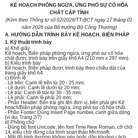
KẾ HOẠCH PHÒNG NGỪA, ỨNG PHÓ SỰ CỐ HÓA
CHẤT CẤP TỈNH
(Kèm theo Thông tư số 02/2026/TT-BCT ngày 17 tháng 01
năm 2026 của Bộ trưởng Bộ Công Thương)
A. HƯỚNG DẪN TRÌNH BÀY KẾ HOẠCH, BIỆN PHÁP
1. Kỹ thuật trình bày
a) Khổ giấy
Kế hoạch, Biện pháp phòng ngừa, ứng phó sự cố hóa
chất được trình bày trên giấy khổ A4 (210 mm x 297 mm).
b) Kiểu trình bày
Kế hoạch, Biện pháp được trình bày theo chiều dài của
trang giấy khổ A4.
c) Định lề
- Lề trên: Canh lề trên từ 20 - 25 mm;
- Lề dưới: Canh lề dưới từ 20 mm;
- Lề trái: Canh lề trái từ 30 - 35 mm;
- Lề phải: Canh lề phải 20 mm;
- Phần Header: Bên trái ghi tên đơn vị, bên phải ghi Kế
hoạch/Biện pháp phòng ngừa, ứng phó sự cố hóa chất.
- Phần Footer: Dùng Insert Page number, canh giữa dòng
(ví dụ: Trang 2/7)
d) Phông chữ
- Dùng bộ font Unicode, tên font Time New Roman, cỡ chữ
14, kiểu chữ đứng của trình soạn thảo Microsoft;
- Mật độ bình thường không nén hoặc dãn khoảng cách