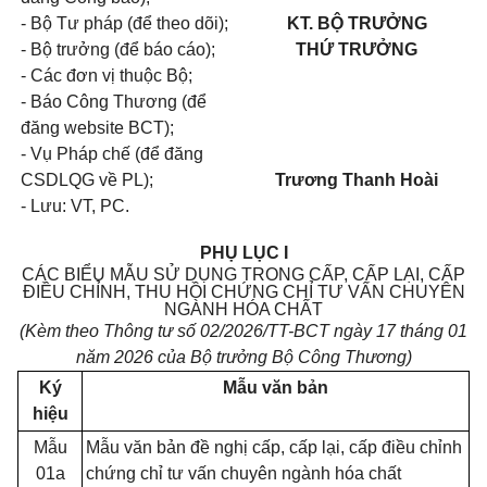
- Bộ Tư pháp (để theo dõi);
KT. BỘ TRƯỞNG
- Bộ trưởng (để báo cáo);
THỨ TRƯỞNG
- Các đơn vị thuộc Bộ;
- Báo Công Thương (để
đăng website BCT);
- Vụ Pháp chế (để đăng
CSDLQG về PL);
Trương Thanh Hoài
- Lưu: VT, PC.
PHỤ LỤC I
CÁC BIỂU MẪU SỬ DỤNG TRONG CẤP, CẤP LẠI, CẤP
ĐIỀU CHỈNH, THU HỒI CHỨNG CHỈ TƯ VẤN CHUYÊN
NGÀNH HÓA CHẤT
(Kèm theo Thông tư số 02/2026/TT-BCT ngày 17 tháng 01
năm 2026 của Bộ trưởng Bộ Công Thương)
Ký
Mẫu văn bản
hiệu
Mẫu
Mẫu văn bản đề nghị cấp, cấp lại, cấp điều chỉnh
01a
chứng chỉ tư vấn chuyên ngành hóa chất