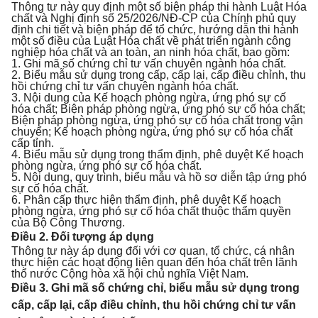
Thông tư này quy định một số biện pháp thi hành Luật Hóa
chất và Nghị định số 25/2026/NĐ-CP của Chính phủ quy
định chi tiết và biện pháp để tổ chức, hướng dẫn thi hành
một số điều của Luật Hóa chất về phát triển ngành công
nghiệp hóa chất và an toàn, an ninh hóa chất, bao gồm:
1. Ghi mã số chứng chỉ tư vấn chuyên ngành hóa chất.
2. Biểu mẫu sử dụng trong cấp, cấp lại, cấp điều chỉnh, thu
hồi chứng chỉ tư vấn chuyên ngành hóa chất.
3. Nội dung của Kế hoạch phòng ngừa, ứng phó sự cố
hóa chất; Biện pháp phòng ngừa, ứng phó sự cố hóa chất;
Biện pháp phòng ngừa, ứng phó sự cố hóa chất trong vận
chuyển; Kế hoạch phòng ngừa, ứng phó sự cố hóa chất
cấp tỉnh.
4. Biểu mẫu sử dụng trong thẩm định, phê duyệt Kế hoạch
phòng ngừa, ứng phó sự cố hóa chất.
5. Nội dung, quy trình, biểu mẫu và hồ sơ diễn tập ứng phó
sự cố hóa chất.
6. Phân cấp thực hiện thẩm định, phê duyệt Kế hoạch
phòng ngừa, ứng phó sự cố hóa chất thuộc thẩm quyền
của Bộ Công Thương.
Điều 2. Đối tượng áp dụng
Thông tư này áp dụng đối với cơ quan, tổ chức, cá nhân
thực hiện các hoạt động liên quan đến hóa chất trên lãnh
thổ nước Cộng hòa xã hội chủ nghĩa Việt Nam.
Điều 3. Ghi mã số chứng chỉ, biểu mẫu sử dụng trong
cấp, cấp lại, cấp điều chỉnh, thu hồi chứng chỉ tư vấn