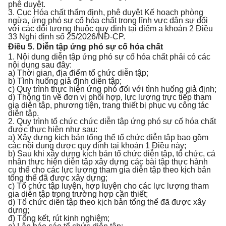
phê duyệt.
3. Cục Hóa chất thẩm định, phê duyệt Kế hoạch phòng
ngừa, ứng phó sự cố hóa chất trong lĩnh vực dân sự đối
với các đối tượng thuộc quy định tại điểm a khoản 2 Điều
33 Nghị định số 25/2026/NĐ-CP.
Điều 5. Diễn tập ứng phó sự cố hóa chất
1. Nội dung diễn tập ứng phó sự cố hóa chất phải có các
nội dung sau đây:
a) Thời gian, địa điểm tổ chức diễn tập;
b) Tình huống giả định diễn tập;
c) Quy trình thực hiện ứng phó đối với tình huống giả định;
d) Thông tin về đơn vị phối hợp, lực lượng trực tiếp tham
gia diễn tập, phương tiện, trang thiết bị phục vụ công tác
diễn tập.
2. Quy trình tổ chức chức diễn tập ứng phó sự cố hóa chất
được thực hiện như sau:
a) Xây dựng kịch bản tổng thể tổ chức diễn tập bao gồm
các nội dung được quy định tại khoản 1 Điều này;
b) Sau khi xây dựng kịch bản tổ chức diễn tập, tổ chức, cá
nhân thực hiện diễn tập xây dựng các bài tập thực hành
cụ thể cho các lực lượng tham gia diễn tập theo kịch bản
tổng thể đã được xây dựng;
c) Tổ chức tập luyện, hợp luyện cho các lực lượng tham
gia diễn tập trong trường hợp cần thiết;
d) Tổ chức diễn tập theo kịch bản tổng thể đã được xây
dựng;
đ) Tổng kết, rút kinh nghiệm;