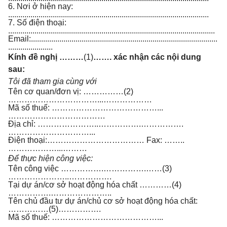
6. Nơi ở hiện nay:
...................................................................................................
7. Số điện thoại:
......................................................................................................
Email:............................................................................................
......................
Kính đề nghị ………
(1)
……. xác nhận các nội dung
sau:
Tôi đã tham gia cùng với
Tên cơ quan/đơn vị: ……………(2)
……………………………...………………
Mã số thuế: …………………………………...
………………………………
Địa chỉ: …………………..…………….…………….
…………………………...
Điện thoại:……………………………… Fax: ……..
………………...………
Để thực hiện công việc:
Tên công việc …………….…………….……(3)
…………………..…………….
Tại dự án/cơ sở hoạt động hóa chất …………(4)
…………….…………………..
Tên chủ đầu tư dự án/chủ cơ sở hoạt động hóa chất:
……………(5)…………….
Mã số thuế: …………………………………...
………………………………