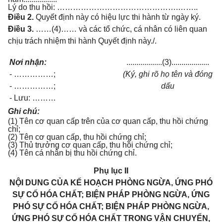
Lý do thu hồi: ……………………………………….……..
Điều 2.
Quyết định này có hiệu lực thi hành từ ngày ký.
Điều 3.
……(4)…… và các tổ chức, cá nhân có liên quan
chịu trách nhiệm thi hành Quyết định này./.
Nơi nhận:
..................(3)...................
- ……………;
(Ký, ghi rõ họ tên và đóng
- ……………;
dấu
- Lưu: ………
Ghi chú:
(1) Tên cơ quan cấp trên của cơ quan cấp, thu hồi chứng
chỉ;
(2) Tên cơ quan cấp, thu hồi chứng chỉ;
(3) Thủ trưởng cơ quan cấp, thu hồi chứng chỉ;
(4) Tên cá nhân bị thu hồi chứng chỉ.
Phụ lục II
NỘI DUNG CỦA KẾ HOẠCH PHÒNG NGỪA, ỨNG PHÓ
SỰ CỐ HÓA CHẤT; BIỆN PHÁP PHÒNG NGỪA, ỨNG
PHÓ SỰ CỐ HÓA CHẤT; BIỆN PHÁP PHÒNG NGỪA,
ỨNG PHÓ SỰ CỐ HÓA CHẤT TRONG VẬN CHUYỂN,