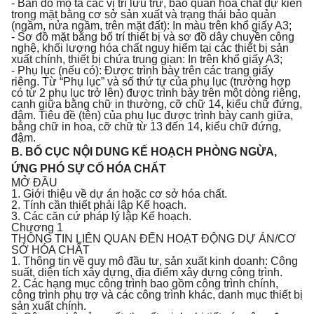
- Bản đồ mô tả các vị trí lưu trữ, bảo quản hóa chất dự kiến
trong mặt bằng cơ sở sản xuất và trạng thái bảo quản
(ngầm, nửa ngầm, trên mặt đất): In màu trên khổ giấy A3;
- Sơ đồ mặt bằng bố trí thiết bị và sơ đồ dây chuyền công
nghệ, khối lượng hóa chất nguy hiểm tại các thiết bị sản
xuất chính, thiết bị chứa trung gian: In trên khổ giấy A3;
- Phụ lục (nếu có): Được trình bày trên các trang giấy
riêng. Từ “Phụ lục” và số thứ tự của phụ lục (trường hợp
có từ 2 phụ lục trở lên) được trình bày trên một dòng riêng,
canh giữa bằng chữ in thường, cỡ chữ 14, kiểu chữ đứng,
đậm. Tiêu đề (tên) của phụ lục được trình bày canh giữa,
bằng chữ in hoa, cỡ chữ từ 13 đến 14, kiểu chữ đứng,
đậm.
B. BỐ CỤC NỘI DUNG KẾ HOẠCH PHÒNG NGỪA,
ỨNG PHÓ SỰ CỐ HÓA CHẤT
MỞ ĐẦU
1. Giới thiệu về dự án hoặc cơ sở hóa chất.
2. Tính cần thiết phải lập Kế hoạch.
3. Các căn cứ pháp lý lập Kế hoạch.
Chương 1
THÔNG TIN LIÊN QUAN ĐẾN HOẠT ĐỘNG DỰ ÁN/CƠ
SỞ HÓA CHẤT
1. Thông tin về quy mô đầu tư, sản xuất kinh doanh: Công
suất, diện tích xây dựng, địa điểm xây dựng công trình.
2. Các hạng mục công trình bao gồm công trình chính,
công trình phụ trợ và các công trình khác, danh mục thiết bị
sản xuất chính.