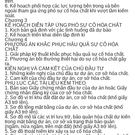
trên.
6. Kế hoạch phối hợp các lực lượng bên trong và bên
ngoài tham gia ứng phó sự cố hóa chất khi vượt tầm kiểm
soát.
Chương 3
KẾ HOẠCH DIỄN TẬP ỨNG PHÓ SỰ CỐ HÓA CHẤT
1. Kịch bản giả định với các tình huống đã dự báo
2. Kế hoạch triển khai diễn tập định kì
Chương 4
PHƯƠNG ÁN KHẮC PHỤC HẬU QUẢ SỰ CỐ HÓA
CHẤT
1. Giải pháp kỹ thuật khắc phục hậu quả sự cố hóa chất.
2. Phương án bồi thường thiệt hại do sự cố hóa chất gây
ra.
KIẾN NGHỊ VÀ CAM KẾT CỦA CHỦ ĐẦU TƯ
1. Những kiến nghị của chủ đầu tư dự án, cơ sở hóa chất.
2. Cam kết của chủ đầu tư dự án, cơ sở hóa chất.
PHỤ LỤC CÁC TÀI LIỆU KÈM THEO
1. Bản sao Giấy chứng nhận đầu tư của dự án hoặc Giấy
chứng nhận đăng ký của cơ sở hóa chất.
2. Sơ đồ vị trí khu đất đặt dự án, cơ sở hóa chất (khổ giấy
A3 trở lên).
3. Sơ đồ tổng mặt bằng của dự án, cơ sở hóa chất (khổ
giấy A3 trở lên).
4. Sơ đồ mô tả các vị trí lưu trữ, bảo quản hóa chất dự kiến
trong mặt bằng dự án, cơ sở và trạng thái bảo quản
(ngầm, nửa ngầm, trên mặt đất) (khổ giấy A3 trở lên).
5. Sơ đồ thoát hiểm khi xảy ra sự cố hóa chất.