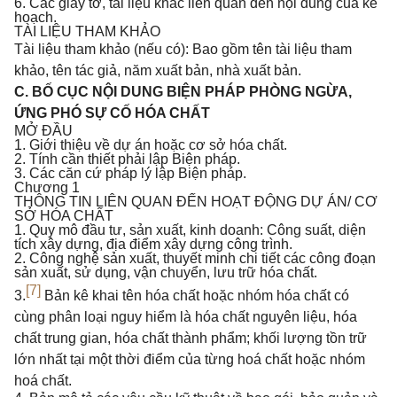
6. Các giấy tờ, tài liệu khác liên quan đến nội dung của kế
hoạch.
TÀI LIỆU THAM KHẢO
Tài liệu tham khảo (nếu có): Bao gồm tên tài liệu tham
khảo, tên tác giả, năm xuất bản, nhà xuất bản.
C. BỐ CỤC NỘI DUNG BIỆN PHÁP PHÒNG NGỪA,
ỨNG PHÓ SỰ CỐ HÓA CHẤT
MỞ ĐẦU
1. Giới thiệu về dự án hoặc cơ sở hóa chất.
2. Tính cần thiết phải lập Biện pháp.
3. Các căn cứ pháp lý lập Biện pháp.
Chương 1
THÔNG TIN LIÊN QUAN ĐẾN HOẠT ĐỘNG DỰ ÁN/ CƠ
SỞ HÓA CHẤT
1. Quy mô đầu tư, sản xuất, kinh doanh: Công suất, diện
tích xây dựng, địa điểm xây dựng công trình.
2. Công nghệ sản xuất, thuyết minh chi tiết các công đoạn
sản xuất, sử dụng, vận chuyển, lưu trữ hóa chất.
[7]
3.
Bản kê khai tên hóa chất hoặc nhóm hóa chất có
cùng phân loại nguy hiểm là hóa chất nguyên liệu, hóa
chất trung gian, hóa chất thành phẩm; khối lượng tồn trữ
lớn nhất tại một thời điểm của từng hoá chất hoặc nhóm
hoá chất
.