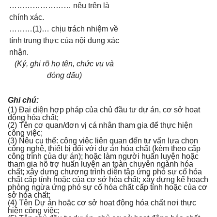
…………………… nêu trên là
chính xác.
………(1)… chịu trách nhiệm về
tính trung thực của nội dung xác
nhận.
(Ký, ghi rõ họ tên, chức vụ và
đóng dấu)
Ghi chú:
(1) Đại diện hợp pháp của chủ đầu tư dự án, cơ sở hoạt
động hóa chất;
(2) Tên cơ quan/đơn vị cá nhân tham gia để thực hiện
công việc;
(3) Nêu cụ thể: công việc liên quan đến tư vấn lựa chọn
công nghệ, thiết bị đối với dự án hóa chất (kèm theo cấp
công trình của dự án); hoặc làm người huấn luyện hoặc
tham gia hỗ trợ huấn luyện an toàn chuyên ngành hóa
chất; xây dựng chương trình diễn tập ứng phó sự cố hóa
chất cấp tỉnh hoặc của cơ sở hóa chất; xây dựng kế hoạch
phòng ngừa ứng phó sự cố hóa chất cấp tỉnh hoặc của cơ
sở hóa chất;
(4) Tên Dự án hoặc cơ sở hoạt động hóa chất nơi thực
hiện công việc;