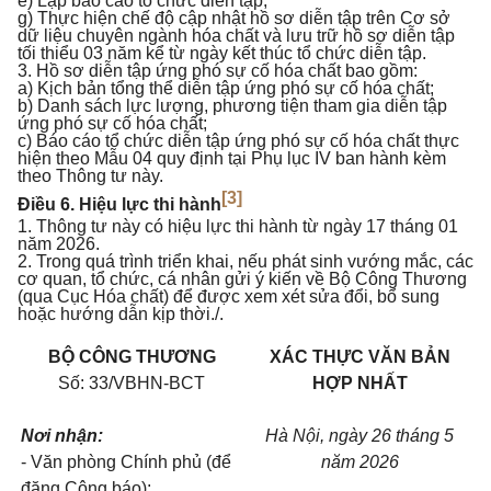
e) Lập báo cáo tổ chức diễn tập;
g) Thực hiện chế độ cập nhật hồ sơ diễn tập trên Cơ sở
dữ liệu chuyên ngành hóa chất và lưu trữ hồ sơ diễn tập
tối thiểu 03 năm kể từ ngày kết thúc tổ chức diễn tập.
3. Hồ sơ diễn tập ứng phó sự cố hóa chất bao gồm:
a) Kịch bản tổng thể diễn tập ứng phó sự cố hóa chất;
b) Danh sách lực lượng, phương tiện tham gia diễn tập
ứng phó sự cố hóa chất;
c) Báo cáo tổ chức diễn tập ứng phó sự cố hóa chất thực
hiện theo Mẫu 04 quy định tại Phụ lục IV ban hành kèm
theo Thông tư này.
[3]
Điều 6. Hiệu lực thi hành
1. Thông tư này có hiệu lực thi hành từ ngày 17 tháng 01
năm 2026.
2. Trong quá trình triển khai, nếu phát sinh vướng mắc, các
cơ quan, tổ chức, cá nhân gửi ý kiến về Bộ Công Thương
(qua Cục Hóa chất) để được xem xét sửa đổi, bổ sung
hoặc hướng dẫn kịp thời./.
BỘ CÔNG THƯƠNG
XÁC THỰC VĂN BẢN
Số: 33/VBHN-BCT
HỢP NHẤT
Nơi nhận:
Hà Nội, ngày 26 tháng 5
- Văn phòng Chính phủ (để
năm 2026
đăng Công báo);