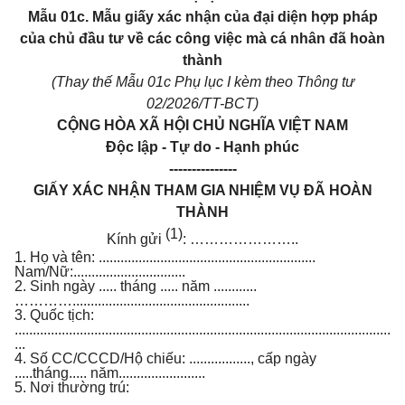
Mẫu 01c. Mẫu giấy xác nhận của đại diện hợp pháp
của chủ đầu tư về các công việc mà cá nhân đã hoàn
thành
(Thay thế Mẫu 01c Phụ lục I kèm theo Thông tư
02/2026/TT-BCT)
CỘNG HÒA XÃ HỘI CHỦ NGHĨA VIỆT NAM
Độc lập - Tự do - Hạnh phúc
---------------
GIẤY XÁC NHẬN THAM GIA NHIỆM VỤ ĐÃ HOÀN
THÀNH
(1)
Kính gửi
: …………………..
1. Họ và tên: ............................................................
Nam/Nữ:...............................
2. Sinh ngày ..... tháng ..... năm ............
………….................................................
3. Quốc tịch:
........................................................................................................
...
4. Số CC/CCCD/Hộ chiếu: ................., cấp ngày
.....tháng..... năm........................
5. Nơi thường trú:
...................................................................................................