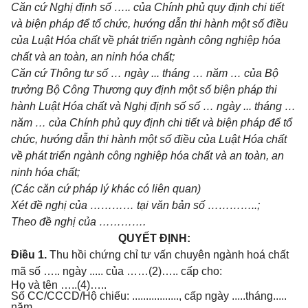
Căn cứ Nghị định số ….. của Chính phủ quy định chi tiết
và biện pháp để tổ chức, hướng dẫn thi hành một số điều
của Luật Hóa chất về phát triển ngành công nghiệp hóa
chất và an toàn, an ninh hóa chất;
Căn cứ Thông tư số … ngày ... tháng … năm … của Bộ
trưởng Bộ Công Thương quy định một số biện pháp thi
hành Luật Hóa chất và Nghị định số số … ngày ... tháng …
năm … của Chính phủ quy định chi tiết và biện pháp để tổ
chức, hướng dẫn thi hành một số điều của Luật Hóa chất
về phát triển ngành công nghiệp hóa chất và an toàn, an
ninh hóa chất;
(Các căn cứ pháp lý khác có liên quan)
Xét đề nghị của …………
tại văn bản số …………..;
Theo đề nghị của ………….
QUYẾT ĐỊNH:
Điều 1.
Thu hồi chứng chỉ tư vấn chuyên ngành hoá chất
mã số ….. ngày ..... của ……(2)….. cấp cho:
Họ và tên …..(4)…..
Số CC/CCCD/Hộ chiếu: ................., cấp ngày .....tháng.....
năm.................