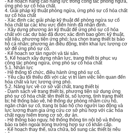
- Kế hoạch nâng cao năng lực trong công tác phòng ngừa,
ứng phó sự cố hóa chất.
4. Giải pháp kỹ thuật phòng ngừa, ứng phó sự cố hóa chất
sự cố hóa chất
- Xác định các giải pháp kỹ thuật để phòng ngừa sự cố
hóa chất tại các khu vực điển hình đã nhận định.
- Xây dựng phương án kỹ thuật để ứng phó sự cố hóa
chất với các dự báo đã được xác định bao gồm: kỹ thuật,
vật liệu, phương tiện ứng phó; lựa chọn trang thiết bị bảo
hộ cá nhân; phương án điều động, triển khai lực lượng cơ
sở để ứng phó sự cố.
- Kế hoạch sơ tán người và tài sản.
5. Kế hoạch xây dựng nhân lực, trang thiết bị phục vụ
công tác phòng ngừa, ứng phó sự cố hóa chất
5.1. Nhân lực
- Hệ thống tổ chức, điều hành ứng phó sự cố.
- Yêu cầu tối thiểu đối với các vị trí làm việc liên quan đến
hóa chất và lực lượng ứng phó.
5.2. Năng lực về cơ sở vật chất, trang thiết bị
- Danh sách về trang thiết bị, phương tiện sử dụng ứng
phó sự cố hóa chất: tên thiết bị, số lượng, tình trạng thiết
bị; hệ thống bảo vệ, hệ thống dự phòng nhằm cứu hộ,
ngăn chặn sự cố, trang bị bảo hộ cho người lao động và
lực lượng tham gia ứng cứu cơ sở phù hợp với các hóa
chất nguy hiểm trong cơ sở, dự án.
- Hệ thống báo nguy, hệ thống thông tin nội bộ và thông
báo ra bên ngoài trong trường hợp sự cố khẩn cấp.
- Kế hoạch thay thế, sửa chữa, bổ sung các thiết bị nêu