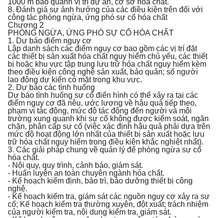
1000 m bao quanh vị trí dự án, cơ sở hóa chất.
8. Đánh giá sự ảnh hưởng của các điều kiện trên đối với
công tác phòng ngừa, ứng phó sự cố hóa chất
Chương 2
PHÒNG NGỪA, ỨNG PHÓ SỰ CỐ HÓA CHẤT
1. Dự báo điểm nguy cơ
Lập danh sách các điểm nguy cơ bao gồm các vị trí đặt
các thiết bị sản xuất hóa chất nguy hiểm chủ yếu, các thiết
bị hoặc khu vực tập trung lưu trữ hóa chất nguy hiểm kèm
theo điều kiện công nghệ sản xuất, bảo quản; số người
lao động dự kiến có mặt trong khu vực.
2. Dự báo các tình huống
Dự báo tình huống sự cố điển hình có thể xảy ra tại các
điểm nguy cơ đã nêu, ước lượng về hậu quả tiếp theo,
phạm vi tác động, mức độ tác động đến người và môi
trường xung quanh khi sự cố không được kiểm soát, ngăn
chặn, phân cấp sự cố (việc xác định hậu quả phải dựa trên
mức độ hoạt động lớn nhất của thiết bị sản xuất hoặc lưu
trữ hóa chất nguy hiểm trong điều kiện khắc nghiệt nhất).
3. Các giải pháp chung về quản lý để phòng ngừa sự cố
hóa chất.
- Nội quy, quy trình, cảnh báo, giám sát.
- Huấn luyện an toàn chuyên ngành hóa chất.
- Kế hoạch kiểm định, bảo trì, bảo dưỡng thiết bị công
nghệ.
- Kế hoạch kiểm tra, giám sát các nguồn nguy cơ xảy ra sự
cố; Kế hoạch kiểm tra thường xuyên, đột xuất; trách nhiệm
của người kiểm tra, nội dung kiểm tra, giám sát.