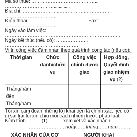
Mã số thuế: …………………………………...
………………………….............
Địa chỉ: …………………..…………….…………….
…………………………...
Điện thoại:……………………………… Fax: ……..
………………...………...
Ngày vào làm việc:
……………………………………………………………..
Ngày kết thúc (nếu có): ………………..
………………………………………
Vị trí công việc đảm nhận theo quá trình công tác (nếu có):
Thời gian
Chức
Công việc
Hợp đồng,
danh/chức
chính được
Quyết định
vụ
giao
giao nhiệm
vụ
(2)
Tháng/năm
đến
Tháng/năm
Tôi xin cam đoan những lời khai trên là chính xác, nếu có
gì sai trái tôi xin chịu mọi trách nhiệm trước pháp luật.
Kính trình ………(1)……… xem xét và xác nhận./.
…………………,
ngày……tháng……năm………
XÁC NHẬN CỦA CƠ
NGƯỜI KHAI