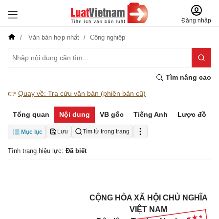
Đăng nhập
Văn bản hợp nhất
Công nghiệp
Tìm nâng cao
👉
Quay về: Tra cứu văn bản (phiên bản cũ)
Tổng quan
Nội dung
VB gốc
Tiếng Anh
Lược đồ
Lưu
Tìm từ trong trang
Mục lục
Tình trạng hiệu lực:
Đã biết
CỘNG HÒA XÃ HỘI CHỦ NGHĨA
VIỆT NAM