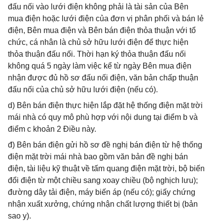
đấu nối vào lưới điện không phải là tài sản của Bên
mua điện hoặc lưới điện của đơn vị phân phối và bán lẻ
điện, Bên mua điện và Bên bán điện thỏa thuận với tổ
chức, cá nhân là chủ sở hữu lưới điện để thực hiện
thỏa thuận đấu nối. Thời hạn ký thỏa thuận đấu nối
không quá 5 ngày làm việc kể từ ngày Bên mua điện
nhận được đủ hồ sơ đấu nối điện, văn bản chấp thuận
đấu nối của chủ sở hữu lưới điện (nếu có).
d) Bên bán điện thực hiện lắp đặt hệ thống điện mặt trời
mái nhà có quy mô phù hợp với nội dung tại điểm b và
điểm c khoản 2 Điều này.
đ) Bên bán điện gửi hồ sơ đề nghị bán điện từ hệ thống
điện mặt trời mái nhà bao gồm văn bản đề nghị bán
điện, tài liệu kỹ thuật về tấm quang điện mặt trời, bộ biến
đổi điện từ một chiều sang xoay chiều (bộ nghịch lưu);
đường dây tải điện, máy biến áp (nếu có); giấy chứng
nhận xuất xưởng, chứng nhận chất lượng thiết bị (bản
sao y).