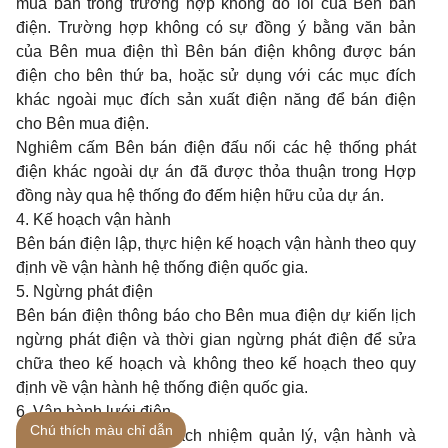
mua bán trong trường hợp không do lỗi của Bên bán
điện. Trường hợp không có sự đồng ý bằng văn bản
của Bên mua điện thì Bên bán điện không được bán
điện cho bên thứ ba, hoặc sử dụng với các mục đích
khác ngoài mục đích sản xuất điện năng để bán điện
cho Bên mua điện.
Nghiêm cấm Bên bán điện đấu nối các hệ thống phát
điện khác ngoài dự án đã được thỏa thuận trong Hợp
đồng này qua hệ thống đo đếm hiện hữu của dự án.
4. Kế hoạch vận hành
Bên bán điện lập, thực hiện kế hoạch vận hành theo quy
định về vận hành hệ thống điện quốc gia.
5. Ngừng phát điện
Bên bán điện thông báo cho Bên mua điện dự kiến lịch
ngừng phát điện và thời gian ngừng phát điện để sửa
chữa theo kế hoạch và không theo kế hoạch theo quy
định về vận hành hệ thống điện quốc gia.
6. Vận hành lưới điện
Chú thích màu chỉ dẫn
a) Bên bán điện có trách nhiệm quản lý, vận hành và