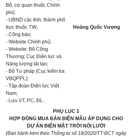
Bộ, cơ quan thuộc Chính
phủ;
- UBND các tỉnh, thành phố
trực thuộc TW;
Hoàng Quốc Vượng
-
Công báo;
- Website
Chính phủ;
- Website:
Bộ Công
Thương; Cục Điện lực và
Năng lượng tái tạo;
- Bộ Tư pháp (Cục kiểm tra
VBQPPL);
- Tập đoàn Điện lực Việt
Nam;
-
Lưu VT,
PC,
ĐL.
PHỤ LỤC 1
HỢP ĐỒNG MUA BÁN ĐIỆN
MẪU
ÁP DỤNG CHO
DỰ ÁN ĐIỆN MẶT
TRỜI NỐI LƯỚI
(Ban hành kèm theo Thông tư số
18
/2020/TT-BCT ngày