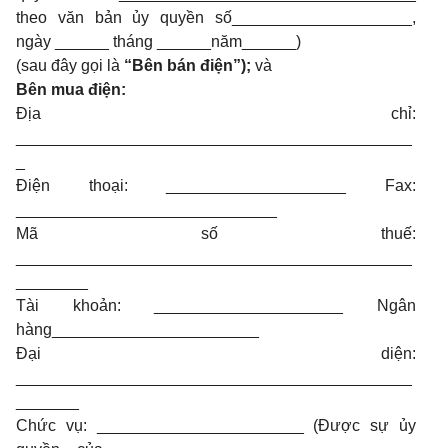
theo văn bản ủy quyền số____________________,
ngày ______ tháng ______năm______)
(sau đây gọi là
“Bên bán điện”);
và
Bên mua điện:
Địa chỉ:
____________________________________________
_
Điện thoại: ____________________ Fax:
_____________________________
Mã số thuế:
____________________________________________
________
Tài khoản: _____________________ Ngân
hàng_______________________
Đại diện:
____________________________________________
_______
Chức vụ: _______________________ (Được sự ủy