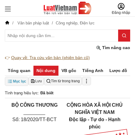
Đăng nhập
Văn bản pháp luật
Công nghiệp,
Điện lực
Tìm nâng cao
👉
Quay về: Tra cứu văn bản (phiên bản cũ)
Tổng quan
Nội dung
VB gốc
Tiếng Anh
Lược đồ
Lưu
Tìm từ trong trang
Mục lục
Tình trạng hiệu lực:
Đã biết
BỘ CÔNG THƯƠNG
CỘNG HÒA XÃ HỘI CHỦ
________
NGHĨA VIỆT NAM
Số: 18/2020/TT-BCT
Độc lập - Tự do - Hạnh
phúc
______________________