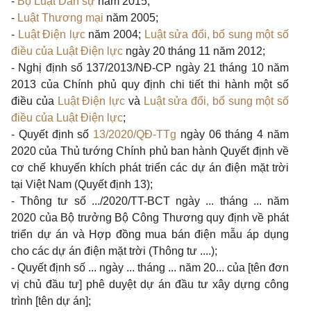
-
Bộ Luật Dân sự
năm 2015;
-
Luật Thương mại
năm 2005;
-
Luật Điện lực
năm 2004;
Luật sửa đổi, bổ sung một số
điều của Luật Điện lực
ngày 20 tháng 11 năm 2012;
- Nghị định số 137/20
13/NĐ-CP
ngày 21 tháng 10 năm
2013 của Chính phủ quy định chi tiết thi hành một số
điều của
Luật Điện lực
và
Luật sửa đổi, bổ sung một số
điều của Luật Điện lực
;
- Quyết định số
13/2020/QĐ-TTg
ngày 06 tháng 4 năm
2020 của Thủ tướng Chính phủ ban hành Quyết định về
cơ chế khuyến khích phát triển các dự án điện mặt trời
tại Việt Nam (Quyết định 13);
- Thông tư số
.../2020/TT-BCT
ngày ... tháng ... năm
2020 của Bộ trưởng Bộ Công Thương quy định về phát
triển dự án và Hợp đồng mua bán điện mẫu áp dụng
cho các dự án điện mặt trời (Thông tư ....);
- Quyết định số ... ngày ... tháng ... năm 20... của [tên đơn
vị chủ đầu tư] phê duyệt dự án đầu tư xây dựng công
trình [tên dự án];