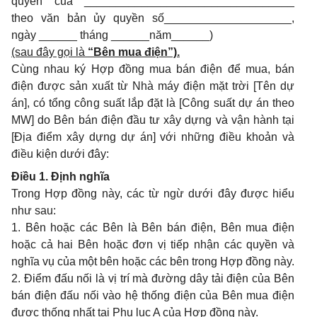
quyền của _________________________________
theo văn bản ủy quyền số____________________,
ngày ______ tháng ______năm______)
(sau đây gọi là
“Bên mua điện”).
Cùng nhau ký Hợp đồng mua bán điện để mua, bán
điện được sản xuất từ Nhà máy điện mặt trời [Tên dự
án], có tổng công suất lắp đặt là [Công suất dự án theo
MW]
do Bên bán điện đầu tư xây dựng và vận hành tại
[Địa điểm xây dựng dự án] với những điều khoản và
điều kiện dưới đây:
Điều 1. Định nghĩa
Trong Hợp đồng này, các từ ngừ dưới đây được hiểu
như sau:
1. Bên hoặc các Bên là Bên bán điện, Bên mua điện
hoặc cả hai Bên hoặc đơn vị tiếp nhận các quyền và
nghĩa vụ của một bên hoặc các bên trong Hợp đồng này.
2. Điểm đấu nối là vị trí mà đường dây tải điện của Bên
bán điện đấu nối vào hệ thống điện của Bên mua điện
được thống nhất tại Phụ lục A của Hợp đồng này.