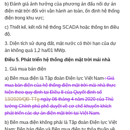
b) Đánh giá ảnh hưởng của phương án đấu nối dự án
điện mặt trời đối với vận hành an toàn, ổn định hệ thống
điện trong khu vực;
c) Thiết kế, kết nối hệ thống SCADA hoặc thông tin điều
độ.
3. Diện tích sử dụng đất, mặt nước có thời hạn của dự
án không quá 1,2 ha/01 MWp.
Điều 5. Phát triển hệ thống điện mặt trời mái nhà
1. Giá mua bán điện
a) Bên mua điện là Tập đoàn Điện lực Việt Nam
: Giá
mua bán điện của hệ thống điện mặt trời mái nhà thực
hiện theo quy định tại Điều 8 của Quyết định số
13/2020/QĐ-TTg
ngày 06 tháng 4 năm 2020 của Thủ
tướng Chính phủ phê duyệt về cơ chế khuyến khích
phát triển các dự án điện mặt trời tại Việt Nam.
b) Bên mua điện không phải là Tập đoàn Điện lực Việt
Nam: Bên bán điện và Bên mua điện tự thỏa thuận về