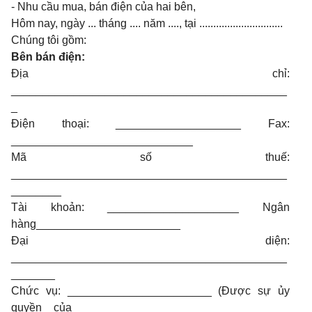
- Nhu cầu mua, bán điện của hai bên,
Hôm nay, ngày ... tháng .... năm ...., tại ..............................
Chúng tôi gồm:
Bên bán điện:
Địa chỉ:
____________________________________________
_
Điện thoại: ____________________ Fax:
_____________________________
Mã số thuế:
____________________________________________
________
Tài khoản: _____________________ Ngân
hàng_______________________
Đại diện:
____________________________________________
_______
Chức vụ: _______________________ (Được sự ủy
quyền của _________________________________