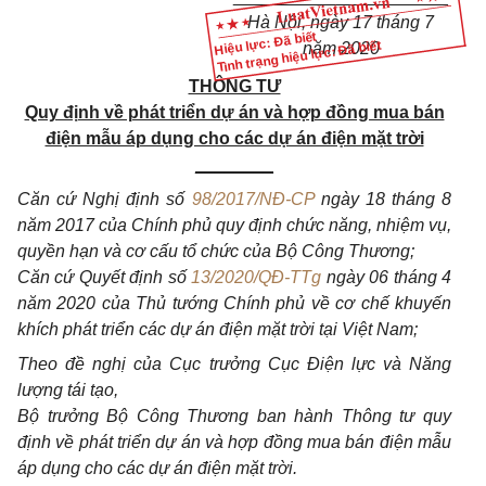
Hà Nội, ngày 17 tháng 7
Hiệu lực: Đã biết
Tình trạng hiệu lực: Đã biết
năm 2020
THÔNG TƯ
Quy định về phát triển dự án và hợp đồng mua bán
điện mẫu áp dụng cho các dự án điện mặt trời
________
Căn cứ Nghị định số
98/2017/NĐ-CP
ngày 18 tháng 8
năm 2017 của Chính phủ quy định chức năng, nhiệm vụ,
quyền hạn và cơ cấu tổ chức của Bộ Công Thương;
Căn cứ Quyết định số
13/2020/QĐ-TTg
ngày 06 tháng 4
năm 2020 của Thủ tướng Chính phủ về cơ chế khuyến
khích phát triển các dự án điện mặt trời tại Việt Nam;
Theo đề nghị của Cục trưởng Cục Điện lực và Năng
lượng tái tạo,
Bộ trưởng Bộ Công Thương ban hành Thông tư quy
định về phát triển dự án và hợp đồng mua bán điện mẫu
áp dụng cho các dự án điện mặt trời.