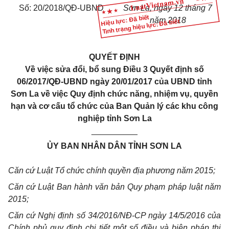
Số:
20/2018
/QĐ-UBND
Sơn La
, ngày
12
tháng
7
Hiệu lực: Đã biết
năm
2018
Tình trạng hiệu lực: Đã biết
QUYẾT ĐỊNH
Về việc sửa đổi, bổ sung Điều 3 Quyết định số
06/2017/QĐ-UBND ngày 20/01/2017 của UBND tỉnh
Sơn La về việc Quy định chức năng, nhiệm vụ, quyền
hạn và cơ cấu tổ chức của Ban Quản lý các khu công
nghiệp tỉnh Sơn La
__________
ỦY BAN NHÂN DÂN TỈNH SƠN LA
Căn cứ Luật Tổ chức chính quyền địa phương năm 2015;
Căn cứ Luật Ban hành văn bản Quy phạm pháp luật năm
2015;
Căn cứ Nghị định số 34/2016/NĐ-CP ngày 14/5/2016 của
Chính phủ quy định chi tiết một số điều và biện pháp thi