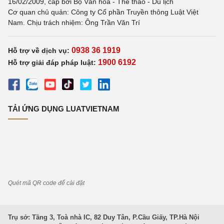
16/02/2009, cấp bởi Bộ Văn hoá - Thể thao - Du lịch
Cơ quan chủ quản: Công ty Cổ phần Truyền thông Luật Việt
Nam. Chịu trách nhiệm: Ông Trần Văn Trí
0938 36 1919
Hỗ trợ về dịch vụ:
1900 6192
Hỗ trợ giải đáp pháp luật:
TẢI ỨNG DỤNG LUATVIETNAM
Quét mã QR code để cài đặt
Trụ sở: Tầng 3, Toà nhà IC, 82 Duy Tân, P.Cầu Giấy, TP.Hà Nội