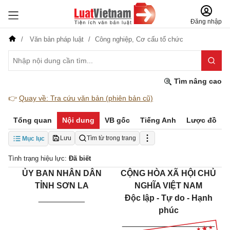
Đăng nhập
Văn bản pháp luật
Công nghiệp,
Cơ cấu tổ chức
Tìm nâng cao
👉
Quay về: Tra cứu văn bản (phiên bản cũ)
Tổng quan
Nội dung
VB gốc
Tiếng Anh
Lược đồ
Lưu
Tìm từ trong trang
Mục lục
Tình trạng hiệu lực:
Đã biết
ỦY BAN NHÂN DÂN
CỘNG HÒA XÃ HỘI CHỦ
TỈNH SƠN LA
NGHĨA VIỆT NAM
__________
Độc lập - Tự do - Hạnh
phúc
____________________