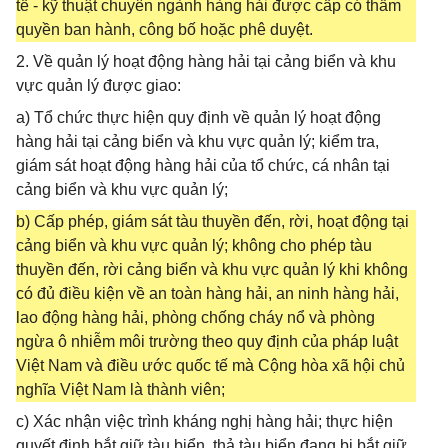
tế - kỹ thuật chuyên ngành hàng hải được cấp có thẩm
quyền ban hành, công bố hoặc phê duyệt.
2. Về quản lý hoạt động hàng hải tại cảng biển và khu
vực quản lý được giao:
a) Tổ chức thực hiện quy định về quản lý hoạt động
hàng hải tại cảng biển và khu vực quản lý; kiểm tra,
giám sát hoạt động hàng hải của tổ chức, cá nhân tại
cảng biển và khu vực quản lý;
b) Cấp phép, giám sát tàu thuyền đến, rời, hoạt động tại
cảng biển và khu vực quản lý; không cho phép tàu
thuyền đến, rời cảng biển và khu vực quản lý khi không
có đủ điều kiện về an toàn hàng hải, an ninh hàng hải,
lao động hàng hải, phòng chống cháy nổ và phòng
ngừa ô nhiễm môi trường theo quy định của pháp luật
Việt Nam và điều ước quốc tế mà Cộng hòa xã hội chủ
nghĩa Việt Nam là thành viên;
c) Xác nhận việc trình kháng nghị hàng hải; thực hiện
quyết định bắt giữ tàu biển, thả tàu biển đang bị bắt giữ