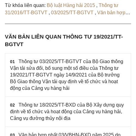
Từ khóa liên quan:
Bộ luật Hàng hải 2015
,
Thông tư
31/2016/TT-BGTVT
,
03/2025/TT-BGTVT
,
Văn bản hợp
nhất 03/VBHN-BXD
,
Thông tư 18/2025/TT-BXD
,
Quyết
định 122/QĐ-BXD
VĂN BẢN LIÊN QUAN THÔNG TƯ 19/2021/TT-
BGTVT
Thông tư 03/2025/TT-BGTVT của Bộ Giao thông
01
Vận tải sửa đổi, bổ sung một số điều của Thông tư
19/2021/TT-BGTVT ngày 14/9/2021 của Bộ trưởng
Bộ Giao thông Vận tải quy định về tổ chức và hoạt
động của Cảng vụ hàng hải
Thông tư 18/2025/TT-BXD của Bộ Xây dựng quy
02
định về tổ chức và hoạt động của Cảng vụ hàng hải,
Cảng vụ đường thủy nội địa
Văn bản hợp nhất 03/VBHN-BXD năm 2025 do
03