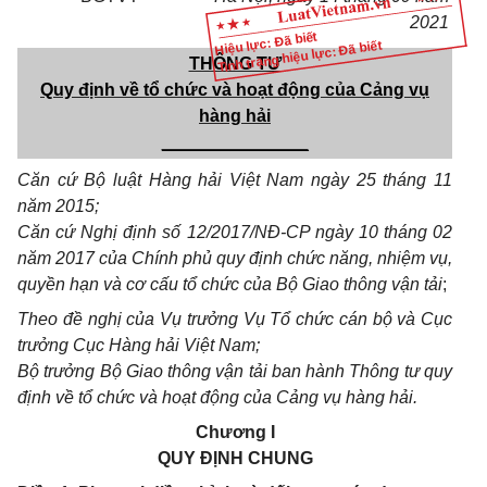
2021
Hiệu lực: Đã biết
Tình trạng hiệu lực: Đã biết
THÔNG TƯ
Quy định về tổ chức và hoạt động của Cảng vụ
hàng hải
_______________
Căn cứ Bộ luật Hàng hải Việt Nam ngày 25 tháng 11
năm 2015;
Căn cứ Nghị định số 12/2017/NĐ-CP ngày 10 tháng 02
năm 2017 của Chính phủ quy định chức năng, nhiệm vụ,
quyền hạn và cơ cấu tổ chức của Bộ Giao thông vận tải
;
Theo đề nghị của Vụ trưởng Vụ Tổ chức cán bộ và Cục
trưởng Cục Hàng hải Việt Nam;
Bộ trưởng Bộ Giao thông vận tải ban hành Thông tư quy
định về tổ chức và hoạt động của Cảng vụ hàng hải.
Chương I
QUY ĐỊNH CHUNG