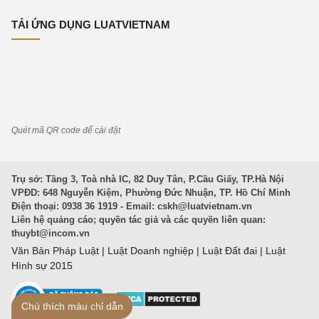
TẢI ỨNG DỤNG LUATVIETNAM
Quét mã QR code để cài đặt
Trụ sở: Tầng 3, Toà nhà IC, 82 Duy Tân, P.Cầu Giấy, TP.Hà Nội
VPĐD: 648 Nguyễn Kiệm, Phường Đức Nhuận, TP. Hồ Chí Minh
Điện thoại: 0938 36 1919 - Email:
cskh@luatvietnam.vn
Liên hệ quảng cáo; quyền tác giả và các quyền liên quan:
thuybt@incom.vn
Văn Bản Pháp Luật
|
Luật Doanh nghiệp
|
Luật Đất đai
|
Luật
Hình sự 2015
Chú thích màu chỉ dẫn