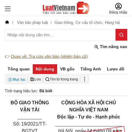
Đăng nhập
Văn bản pháp luật
Giao thông,
Cơ cấu tổ chức,
Hàng hải
Tìm nâng cao
👉
Quay về: Tra cứu văn bản (phiên bản cũ)
Tổng quan
Nội dung
VB gốc
Tiếng Anh
Lược đồ
Lưu
Tìm từ trong trang
Mục lục
Tình trạng hiệu lực:
Đã biết
BỘ
GIAO
THÔNG
CỘNG HÒA XÃ HỘI CHỦ
VẬN TẢI
NGHĨA VIỆT
NAM
_________
Độc lập - Tự do - Hạnh phúc
Số: 19/2021/TT-
_________________________
BGTVT
Hà Nội, ngày 14 tháng 09 năm