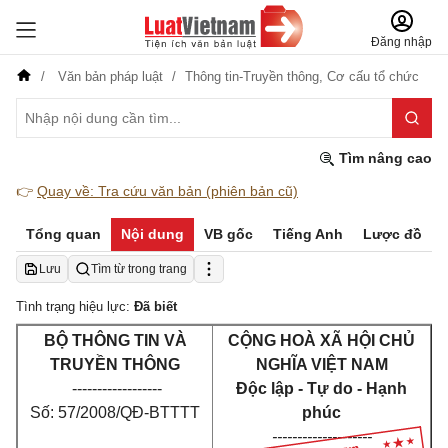
Đăng nhập
Văn bản pháp luật
Thông tin-Truyền thông,
Cơ cấu tổ chức
Tìm nâng cao
👉
Quay về: Tra cứu văn bản (phiên bản cũ)
Tổng quan
Nội dung
VB gốc
Tiếng Anh
Lược đồ
Lưu
Tìm từ trong trang
Tình trạng hiệu lực:
Đã biết
BỘ THÔNG TIN VÀ
CỘNG HOÀ XÃ HỘI CHỦ
TRUYỀN THÔNG
NGHĨA VIỆT NAM
------------------
Độc lập - Tự do - Hạnh
Số: 57/2008/QĐ-BTTTT
phúc
--------------------