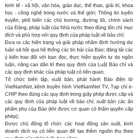
kinh tế - xã hội, văn hóa, giáo dục, thể thao, giải trí, khoa
học - công nghệ trong nước và thế giới; Thông tin tuyên
truyền, phổ biến các chủ trương, đường lối, chính sách
của Đảng, pháp luật của Nhà nước theo đúng tôn chỉ mục
đích và phù hợp với quy định của pháp luật về báo chí;
Đưa ra các hiện trạng và giải pháp nhằm định hướng dư
luận xã hội qua hệ thống các tin bài của Báo; đăng tải các
ý kiến trao đổi với bạn đọc, thực hiện quyền tự do ngôn
luận, nâng cao dân trí theo quy định của Luật Báo chí và
các quy định khác của pháp luật có liên quan;
Tổ chức biên tập, xuất bản, phát hành Báo điện tử
VietNamNet, kênh truyền hình VietNamNet TV, Tạp chí e-
CHIP theo đúng các quy định trong giấy phép được cấp và
các quy định của pháp luật về báo chí; xuất bản các ấn
phẩm phụ của Báo (khi được cơ quan có thẩm quyền cấp
phép);
Được chủ động tổ chức các hoạt động sản xuất, kinh
doanh dịch vụ có liên quan để tạo thêm nguồn thu theo