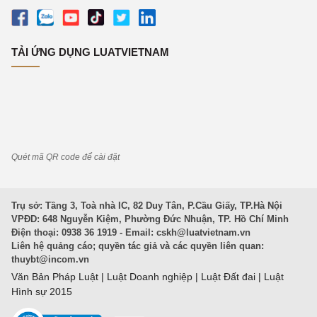
TẢI ỨNG DỤNG LUATVIETNAM
Quét mã QR code để cài đặt
Trụ sở: Tầng 3, Toà nhà IC, 82 Duy Tân, P.Cầu Giấy, TP.Hà Nội
VPĐD: 648 Nguyễn Kiệm, Phường Đức Nhuận, TP. Hồ Chí Minh
Điện thoại: 0938 36 1919 - Email:
cskh@luatvietnam.vn
Liên hệ quảng cáo; quyền tác giả và các quyền liên quan:
thuybt@incom.vn
Văn Bản Pháp Luật
|
Luật Doanh nghiệp
|
Luật Đất đai
|
Luật
Hình sự 2015