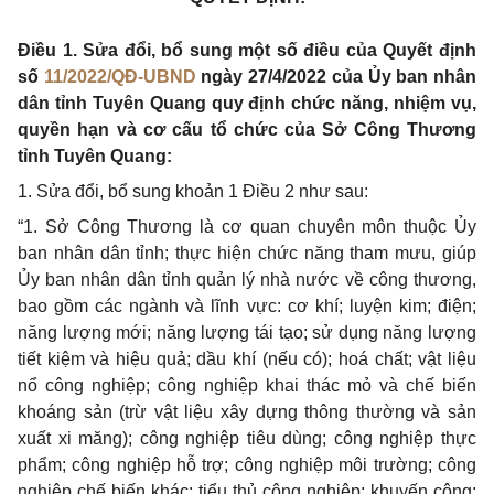
Điều 1. Sửa đổi, bổ sung một số điều của Quyết định
số
11/2022/QĐ-UBND
ngày 27/4/2022 của Ủy ban nhân
dân tỉnh Tuyên Quang quy định chức năng, nhiệm vụ,
quyền hạn và cơ cấu tổ chức của Sở Công Thương
tỉnh Tuyên Quang:
1. Sửa đổi, bổ sung khoản 1 Điều 2 như sau:
“1. Sở Công Thương là cơ quan chuyên môn thuộc Ủy
ban nhân dân tỉnh; thực hiện chức năng tham mưu, giúp
Ủy ban nhân dân tỉnh quản lý nhà nước về công thương,
bao gồm các ngành và lĩnh vực: cơ khí; luyện kim; điện;
năng lượng mới; năng lượng tái tạo; sử dụng năng lượng
tiết kiệm và hiệu quả; dầu khí (nếu có); hoá chất; vật liệu
nổ công nghiệp; công nghiệp khai thác mỏ và chế biến
khoáng sản (trừ vật liệu xây dựng thông thường và sản
xuất xi măng); công nghiệp tiêu dùng; công nghiệp thực
phẩm; công nghiệp hỗ trợ; công nghiệp môi trường; công
nghiệp chế biến khác; tiểu thủ công nghiệp; khuyến công;