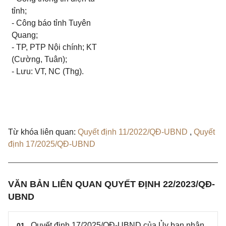
tỉnh;
- Công báo tỉnh Tuyên
Quang;
- TP, PTP Nội chính; KT
(Cường, Tuân);
- Lưu: VT, NC (Thg).
Từ khóa liên quan:
Quyết định 11/2022/QĐ-UBND
,
Quyết
định 17/2025/QĐ-UBND
VĂN BẢN LIÊN QUAN QUYẾT ĐỊNH 22/2023/QĐ-
UBND
Quyết định 17/2025/QĐ-UBND của Ủy ban nhân
01