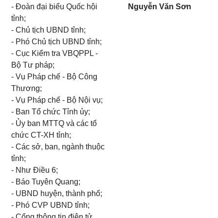
- Đoàn đại biểu Quốc hội
Nguyễn Văn Sơn
tỉnh;
- Chủ tịch UBND tỉnh;
- Phó Chủ tịch UBND tỉnh;
- Cục Kiểm tra VBQPPL -
Bộ Tư pháp;
- Vụ Pháp chế - Bộ Công
Thương;
- Vụ Pháp chế - Bộ Nội vụ;
- Ban Tổ chức Tỉnh ủy;
- Ủy ban MTTQ và các tổ
chức CT-XH tỉnh;
- Các sở, ban, ngành thuộc
tỉnh;
- Như Điều 6;
- Báo Tuyên Quang;
- UBND huyện, thành phố;
- Phó CVP UBND tỉnh;
- Cổng thông tin điện tử