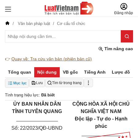
Đăng nhập
Văn bản pháp luật
Cơ cấu tổ chức
Tìm nâng cao
👉
Quay về: Tra cứu văn bản (phiên bản cũ)
Tổng quan
Nội dung
VB gốc
Tiếng Anh
Lược đồ
Lưu
Tìm từ trong trang
Mục lục
Tình trạng hiệu lực:
Đã biết
ỦY BAN NHÂN DÂN
CỘNG HÒA XÃ HỘI CHỦ
TỈNH TUYÊN QUANG
NGHĨA VIỆT NAM
_______________
Độc lập - Tự do - Hạnh
phúc
Số: 22/2023/QĐ-UBND
______________