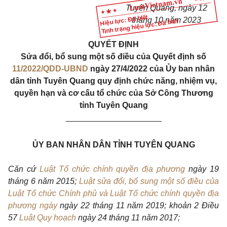
Tuyên Quang, ngày 12
Hiệu lực: Đã biết
tháng 10 năm 2023
Tình trạng hiệu lực: Đã biết
QUYẾT ĐỊNH
Sửa đổi, bổ sung một số điều của Quyết định số
11/2022/QDD-UBND
ngày 27/4/2022 của Ủy ban nhân
dân tỉnh Tuyên Quang quy định chức năng, nhiệm vụ,
quyền hạn và cơ cấu tổ chức của Sở Công Thương
tỉnh Tuyên Quang
_____________________
ỦY BAN NHÂN DÂN TỈNH TUYÊN QUANG
Căn cứ
Luật Tổ chức chính quyền địa phương
ngày 19
tháng 6 năm 2015;
Luật sửa đổi, bổ sung một số điều của
Luật Tổ chức Chính phủ và Luật Tổ chức chính quyền địa
phương ngày
ngày 22 tháng 11 năm 2019; khoản 2 Điều
57
Luật Quy hoạch
ngày 24 tháng 11 năm 2017;