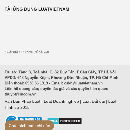
TẢI ỨNG DỤNG LUATVIETNAM
Quét mã QR code để cài đặt
Trụ sở: Tầng 3, Toà nhà IC, 82 Duy Tân, P.Cầu Giấy, TP.Hà Nội
VPĐD: 648 Nguyễn Kiệm, Phường Đức Nhuận, TP. Hồ Chí Minh
Điện thoại: 0938 36 1919 - Email:
cskh@luatvietnam.vn
Liên hệ quảng cáo; quyền tác giả và các quyền liên quan:
thuybt@incom.vn
Văn Bản Pháp Luật
|
Luật Doanh nghiệp
|
Luật Đất đai
|
Luật
Hình sự 2015
Chú thích màu chỉ dẫn