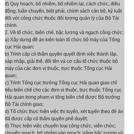
đ) Quy hoạch, bổ nhiệm, bổ nhiệm lại, cách chức, điều
động, luân chuyển, biệt phái, chính sách cán bộ, kỷ luật
đối với công chức thuộc đối tượng quản lý của Bộ Tài
chính.
2. Về tổ chức, biên chế, bậc lương và ngạch công chức:
a) Xây dựng đề án kiện toàn tổ chức bộ máy của Tổng
cục Hải quan;
b) Trình cấp có thẩm quyền quyết định việc thành lập,
sáp nhập, giải thể, đổi tên và cơ cấu tổ chức thuộc bộ
máy của các đơn vị thuộc, trực thuộc Tổng cục Hải
quan;
c) Trình Tổng cục trưởng Tổng cục Hải quan giao chỉ
tiêu biên chế cho các đơn vị thuộc, trực thuộc Tổng cục
Hải quan trong phạm vi tổng biên chế được Bộ trưởng
Bộ Tài chính giao;
d) Tổ chức thực hiện việc thi tuyển, xét tuyển theo đề án
đã được cấp có thẩm quyền phê duyệt;
đ) Thực hiện việc chuyển loại công chức, viên chức;
chuyển ngạch, bổ nhiệm vào ngạch; nâng bậc lương và