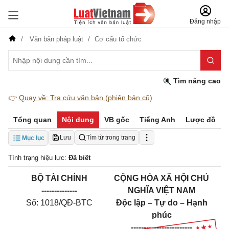
Đăng nhập
Văn bản pháp luật
Cơ cấu tổ chức
Tìm nâng cao
👉
Quay về: Tra cứu văn bản (phiên bản cũ)
Tổng quan
Nội dung
VB gốc
Tiếng Anh
Lược đồ
Lưu
Tìm từ trong trang
Mục lục
Tình trạng hiệu lực:
Đã biết
BỘ TÀI CHÍNH
CỘNG HÒA XÃ HỘI CHỦ
--------------
NGHĨA VIỆT NAM
Số: 1018/QĐ-BTC
Độc lập – Tự do – Hạnh
phúc
------------------------