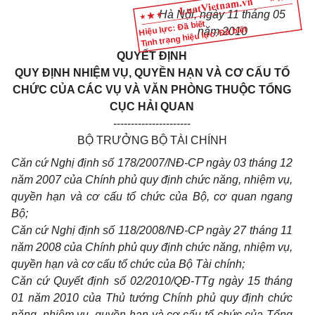
Hà Nội, ngày 11 tháng 05
Hiệu lực: Đã biết
Tình trạng hiệu lực: Đã biết
năm 2010
QUYẾT ĐỊNH
QUY ĐỊNH NHIỆM VỤ, QUYỀN HẠN VÀ CƠ CẤU TỔ
CHỨC CỦA CÁC VỤ VÀ VĂN PHÒNG THUỘC TỔNG
CỤC HẢI QUAN
----------------------
BỘ TRƯỞNG BỘ TÀI CHÍNH
Căn cứ Nghị định số 178/2007/NĐ-CP ngày 03 tháng 12
năm 2007 của Chính phủ quy định chức năng, nhiệm vụ,
quyền hạn và cơ cấu tổ chức của Bộ, cơ quan ngang
Bộ;
Căn cứ Nghị định số 118/2008/NĐ-CP ngày 27 tháng 11
năm 2008 của Chính phủ quy định chức năng, nhiệm vụ,
quyền hạn và cơ cấu tổ chức của Bộ Tài chính;
Căn cứ Quyết định số 02/2010/QĐ-TTg ngày 15 tháng
01 năm 2010 của Thủ tướng Chính phủ quy định chức
năng, nhiệm vụ, quyền hạn và cơ cấu tổ chức của Tổng