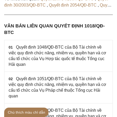
định 30/2003/QĐ-BTC
,
Quyết định 2054/QĐ-BTC
,
Quyết
định 1048/QĐ-BTC
,
Quyết định 1051/QĐ-BTC
,
Quyết
định 1066/QĐ-BTC
,
Quyết định 1068/QĐ-BTC
,
Quyết
định 1069/QĐ-BTC
VĂN BẢN LIÊN QUAN QUYẾT ĐỊNH 1018/QĐ-
BTC
Quyết định 1048/QĐ-BTC của Bộ Tài chính về
01
việc quy định chức năng, nhiệm vụ, quyền hạn và cơ
cấu tổ chức của Vụ Hợp tác quốc tế thuộc Tổng cục
Hải quan
Quyết định 1051/QĐ-BTC của Bộ Tài chính về
02
việc quy định chức năng, nhiệm vụ, quyền hạn và cơ
cấu tổ chức của Vụ Pháp chế thuộc Tổng cục Hải
quan
Quyết định 1066/QĐ-BTC của Bộ Tài chính về
03
Chú thích màu chỉ dẫn
việc quy định chức năng, nhiệm vụ, quyền hạn và cơ