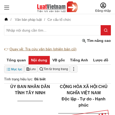
Đăng nhập
Văn bản pháp luật
Cơ cấu tổ chức
Tìm nâng cao
👉
Quay về: Tra cứu văn bản (phiên bản cũ)
Tổng quan
Nội dung
VB gốc
Tiếng Anh
Lược đồ
Lưu
Tìm từ trong trang
Mục lục
Tình trạng hiệu lực:
Đã biết
ỦY BAN NHÂN DÂN
CỘNG HÒA XÃ HỘI CHỦ
TỈNH TÂY NINH
NGHĨA VIỆT NAM
___________
Độc lập - Tự do - Hạnh
phúc
______________________