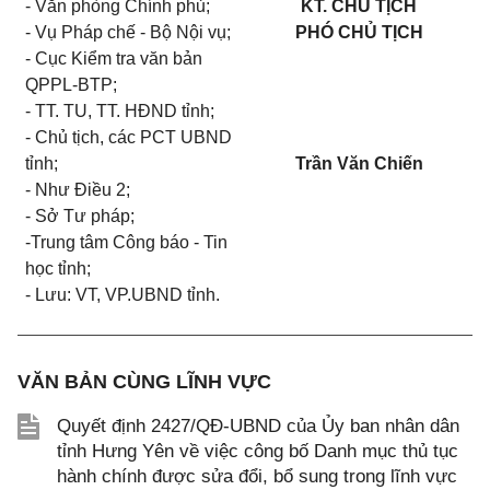
- Văn phòng Chính phủ;
KT. CHỦ TỊCH
- Vụ Pháp chế - Bộ Nội vụ;
PHÓ CHỦ TỊCH
- Cục Kiểm tra văn bản
QPPL-BTP;
- TT. TU, TT. HĐND tỉnh;
- Chủ tịch, các PCT UBND
tỉnh;
Trần Văn Chiến
- Như Điều 2;
- Sở Tư pháp;
-Trung tâm Công báo - Tin
học tỉnh;
- Lưu: VT, VP.UBND tỉnh.
VĂN BẢN CÙNG LĨNH VỰC
Quyết định 2427/QĐ-UBND của Ủy ban nhân dân
tỉnh Hưng Yên về việc công bố Danh mục thủ tục
hành chính được sửa đổi, bổ sung trong lĩnh vực