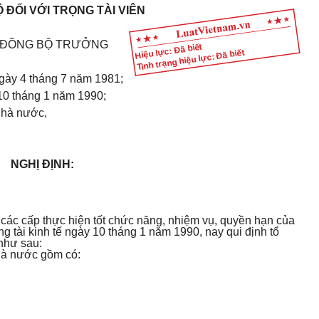
 ĐỐI VỚI TRỌNG TÀI VIÊN
 ĐỒNG BỘ TRƯỞNG
Hiệu lực: Đã biết
Tình trạng hiệu lực: Đã biết
gày 4 tháng 7 năm 1981;
10 tháng 1 năm 1990;
 Nhà nước,
NGHỊ ĐỊNH:
các cấp thực hiện tốt chức năng, nhiệm vụ, quyền hạn của
ng tài kinh tế ngày 10 tháng 1 năm 1990, nay qui định tổ
 như sau:
Nhà nước gồm có: