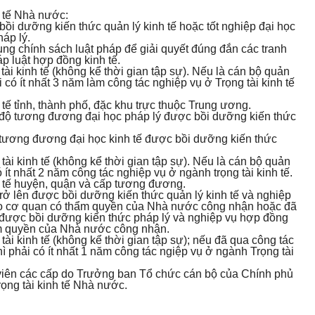
h tế Nhà nước:
 bồi dưỡng kiến thức quản lý kinh tế hoặc tốt nghiệp đại học
háp lý.
ụng chính sách luật pháp để giải quyết đúng đắn các tranh
p luật hợp đồng kinh tế.
ài kinh tế (không kể thời gian tập sự). Nếu là cán bộ quản
ải có ít nhất 3 năm làm công tác nghiệp vụ ở Trọng tài kinh tế
h tế tỉnh, thành phố, đặc khu trực thuộc Trung ương.
nh độ tương đương đại học pháp lý được bồi dưỡng kiến thức
độ tương đương đại học kinh tế được bồi dưỡng kiến thức
tài kinh tế (không kể thời gian tập sự). Nếu là cán bộ quản
ó ít nhất 2 năm công tác nghiệp vụ ở ngành trọng tài kinh tế.
inh tế huyện, quận và cấp tương đương.
trở lên được bồi dưỡng kiến thức quản lý kinh tế và nghiệp
ế do cơ quan có thẩm quyền của Nhà nước công nhận hoặc đã
lên được bồi dưỡng kiến thức pháp lý và nghiệp vụ hợp đồng
hẩm quyền của Nhà nước công nhận.
ài kinh tế (không kể thời gian tập sự); nếu đã qua công tác
thì phải có ít nhất 1 năm công tác ngiệp vụ ở ngành Trọng tài
 viên các cấp do Trưởng ban Tổ chức cán bộ của Chính phủ
rọng tài kinh tế Nhà nước.