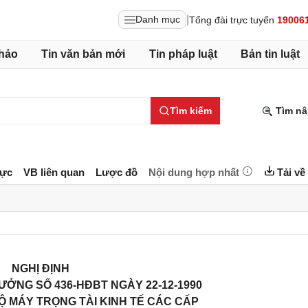
|
Danh mục
Tổng đài trực tuyến
19006
hảo
Tin văn bản mới
Tin pháp luật
Bản tin luật
Tìm kiếm
Tìm nâ
lực
VB liên quan
Lược đồ
Nội dung hợp nhất
Tải về
NGHỊ ĐỊNH
ƯỞNG SỐ 436-HĐBT NGÀY 22-12-1990
Ộ MÁY TRỌNG TÀI KINH TẾ CÁC CẤP