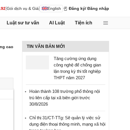
|
|
192
Gói dịch vụ & Giá
English
Đăng ký
/ Đăng nhập
Luật sư tư vấn
AI Luật
Tiện ích
TIN VĂN BẢN MỚI
ng cao
Tăng cường ứng dụng
công nghệ để chống gian
lận trong kỳ thi tốt nghiệp
THPT năm 2027
Hoàn thành 108 trường phổ thông nội
trú liên cấp tại xã biên giới trước
30/8/2026
Chỉ thị 31/CT-TTg: Sẽ quản lý việc sử
dụng điện thoại thông minh, mạng xã hội