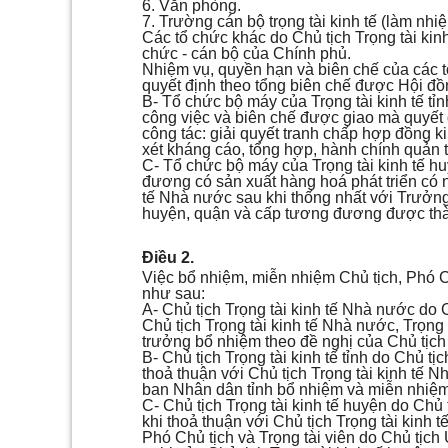
6. Văn phòng.
7. Trường cán bộ trọng tài kinh tế (làm nh
Các tổ chức khác do Chủ tịch Trọng tài kin
chức - cán bộ của Chính phủ.
Nhiệm vụ, quyền hạn và biên chế của các tổ
quyết định theo tổng biên chế được Hội đồ
B- Tổ chức bộ máy của Trọng tài kinh tế tỉ
công việc và biên chế được giao mà quyết 
công tác: giải quyết tranh chấp hợp đồng ki
xét kháng cáo, tổng hợp, hành chính quản tr
C- Tổ chức bộ máy của Trọng tài kinh tế 
đương có sản xuất hàng hoá phát triển có n
tế Nhà nước sau khi thống nhất với Trưởng
huyện, quận và cấp tương đương được thành
Điều 2.
Việc bổ nhiệm, miễn nhiệm Chủ tịch, Phó Chủ
như sau:
A- Chủ tịch Trọng tài kinh tế Nhà nước do
Chủ tịch Trọng tài kinh tế Nhà nước, Trọng
trưởng bổ nhiệm theo đề nghị của Chủ tịch 
B- Chủ tịch Trọng tài kinh tế tỉnh do Chủ 
thoả thuận với Chủ tịch Trọng tài kinh tế N
ban Nhân dân tỉnh bổ nhiệm và miễn nhiệm t
C- Chủ tịch Trọng tài kinh tế huyện do Ch
khi thoả thuận với Chủ tịch Trọng tài kinh tế
Phó Chủ tịch và Trọng tài viên do Chủ tịc