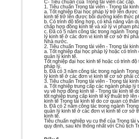
C- Tiêu chuẩn của Trọng tài viên các cấp.
1. Tiêu chuẩn Trọng tài viên - Trọng tài kin
a. Tốt nghiệp Đại học pháp lý trở lên được
kinh tế trở lên được bồi dưỡng kiến thức p
b. Có trình độ tổng hợp, có khả năng vận d
chấp hợp đồng kinh tế và xử lý vi phạm phá
c. Đã có 5 năm công tác trong ngành Trọng t
lý kinh tế ở các đơn vị kinh tế cơ sở thì ph
Nhà nước.
2. Tiêu chuẩn Trọng tài viên - Trọng tài kin
a. Tốt nghiệp đại học pháp lý hoặc có trì
quản lý kinh tế.
Tốt nghiệp đại học kinh tế hoặc có trình 
pháp lý.
b. Đã có 3 năm công tác trong ngành Trọng 
lý kinh tế ở các đơn vị kinh tế cơ sở phải c
3. Tiêu chuẩn Trọng tài viên - Trọng tài k
a. Tốt nghiệp trung cấp các ngành pháp lý 
vụ về hợp đồng kinh tế - Trọng tài kinh t
tốt nghiệp trung cấp kinh tế kỹ thuật trở 
kinh tế Trọng tài kinh tế do cơ quan có t
b. Đã có 2 năm công tác trong ngành Trọng t
quản lý kinh tế ở các đơn vị kinh tế cơ sở 
kinh tế.
Tiêu chuẩn nghiệp vụ cụ thể của Trọng tài
quy định, sau khi thống nhất với Chủ tịch T