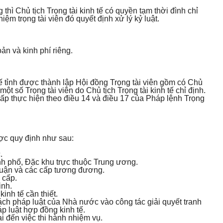
 thì Chủ tịch Trọng tài kinh tế có quyền tạm thời đình chỉ
iệm trọng tài viên đó quyết định xử lý kỷ luật.
oản và kinh phí riêng.
 tế tỉnh được thành lập Hội đồng Trọng tài viên gồm có Chủ
 một số Trọng tài viên do Chủ tịch Trọng tài kinh tế chỉ định.
cấp thực hiện theo điều 14 và điều 17 của Pháp lệnh Trọng
ợc quy định như sau:
.
thành phố, Đặc khu trực thuộc Trung ương.
, quận và các cấp tương đương.
 cấp.
inh.
kinh tế cần thiết.
ch pháp luật của Nhà nước vào công tác giải quyết tranh
p luật hợp đồng kinh tế.
ại đến việc thi hành nhiệm vụ.