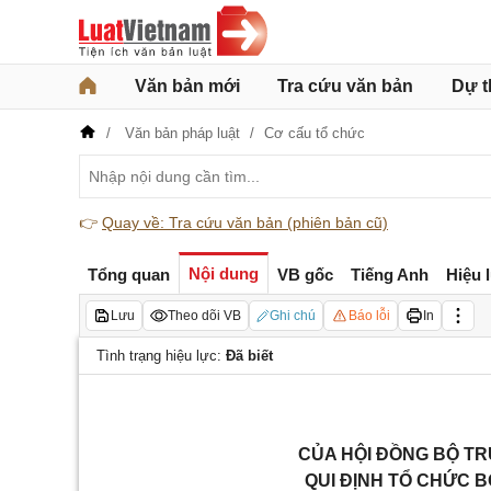
Văn bản mới
Tra cứu văn bản
Dự t
Văn bản pháp luật
Cơ cấu tổ chức
👉
Quay về: Tra cứu văn bản (phiên bản cũ)
Nội dung
Tổng quan
VB gốc
Tiếng Anh
Hiệu 
Lưu
Theo dõi VB
Ghi chú
Báo lỗi
In
Tình trạng hiệu lực:
Đã biết
CỦA HỘI ĐỒNG BỘ TR
QUI ĐỊNH TỔ CHỨC B