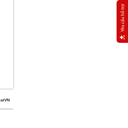
Yêu
cầu
hỗ trợ
atVN