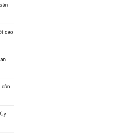
 sản
ời cao
ban
n dân
 Ủy