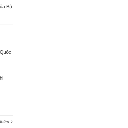
của Bộ
 Quốc
hị
 thêm