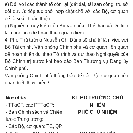
e) Đối với các thành tố còn lại (đất đai, tài sản công, trụ sở
dôi dư…): tiếp tục phối hợp chặt chẽ với các Bộ, cơ quan
để rà soát, hoàn thiện.
g) Nghiên cứu ý kiến của Bộ Văn hóa, Thể thao và Du lịch
tại cuộc họp để hoàn thiện quan điểm.
4. Phó Thủ tướng Nguyễn Chí Dũng sẽ chủ trì làm việc với
Bộ Tài chính, Văn phòng Chính phủ và cơ quan liên quan
để hoàn thiện dự thảo Tờ trình và dự thảo Nghị quyết của
Bộ Chính trị trước khi báo cáo Ban Thường vụ Đảng ủy
Chính phủ.
Văn phòng Chính phủ thông báo để các Bộ, cơ quan liên
quan biết, thực hiện./.
Nơi nhận:
KT. BỘ TRƯỞNG, CHỦ
- TTgCP, các PTTgCP;
NHIỆM
- Ban Chính sách và Chiến
PHÓ CHỦ NHIỆM
lược Trung ương;
- Các Bộ, cơ quan: TC, QP,