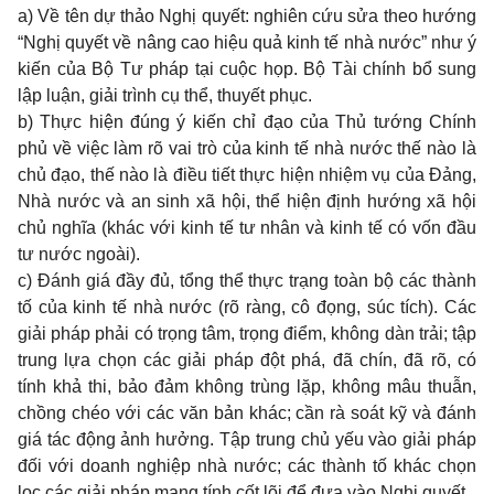
a) Về tên dự thảo Nghị quyết: nghiên cứu sửa theo hướng
“Nghị quyết về nâng cao hiệu quả kinh tế nhà nước” như ý
kiến của Bộ Tư pháp tại cuộc họp. Bộ Tài chính bổ sung
lập luận, giải trình cụ thể, thuyết phục.
b) Thực hiện đúng ý kiến chỉ đạo của Thủ tướng Chính
phủ về việc làm rõ vai trò của kinh tế nhà nước thế nào là
chủ đạo, thế nào là điều tiết thực hiện nhiệm vụ của Đảng,
Nhà nước và an sinh xã hội, thể hiện định hướng xã hội
chủ nghĩa (khác với kinh tế tư nhân và kinh tế có vốn đầu
tư nước ngoài).
c) Đánh giá đầy đủ, tổng thể thực trạng toàn bộ các thành
tố của kinh tế nhà nước (rõ ràng, cô đọng, súc tích). Các
giải pháp phải có trọng tâm, trọng điểm, không dàn trải; tập
trung lựa chọn các giải pháp đột phá, đã chín, đã rõ, có
tính khả thi, bảo đảm không trùng lặp, không mâu thuẫn,
chồng chéo với các văn bản khác; cần rà soát kỹ và đánh
giá tác động ảnh hưởng. Tập trung chủ yếu vào giải pháp
đối với doanh nghiệp nhà nước; các thành tố khác chọn
lọc các giải pháp mang tính cốt lõi để đưa vào Nghị quyết.