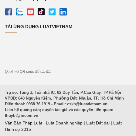
TẢI ỨNG DỤNG LUATVIETNAM
Quét mã QR code để cài đặt
Trụ sở: Tầng 3, Toà nhà IC, 82 Duy Tân, P.Cầu Giấy, TP.Hà Nội
VPĐD: 648 Nguyễn Kiệm, Phường Đức Nhuận, TP. Hồ Chí Minh
Điện thoại: 0938 36 1919 - Email:
cskh@luatvietnam.vn
Liên hệ quảng cáo; quyền tác giả và các quyền liên quan:
thuybt@incom.vn
Văn Bản Pháp Luật
|
Luật Doanh nghiệp
|
Luật Đất đai
|
Luật
Hình sự 2015