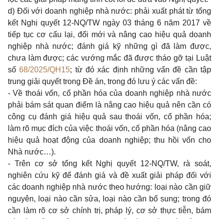
d) Đối với doanh nghiệp nhà nước: phải xuất phát từ tổng
kết Nghị quyết 12-NQ/TW ngày 03 tháng 6 năm 2017 về
tiếp tục cơ cấu lại, đổi mới và nâng cao hiệu quả doanh
nghiệp nhà nước; đánh giá kỹ những gì đã làm được,
chưa làm được; các vướng mắc đã được tháo gỡ tại Luật
số
68/2025/QH15
; từ đó xác định những vấn đề cần tập
trung giải quyết trong Đề án, trong đó lưu ý các vấn đề:
- Về thoái vốn, cổ phần hóa của doanh nghiệp nhà nước
phải bám sát quan điểm là nâng cao hiệu quả nên cần có
công cụ đánh giá hiệu quả sau thoái vốn, cổ phần hóa;
làm rõ mục đích của việc thoái vốn, cổ phần hóa (nâng cao
hiệu quả hoạt động của doanh nghiệp; thu hồi vốn cho
Nhà nước…).
- Trên cơ sở tổng kết Nghị quyết 12-NQ/TW, rà soát,
nghiên cứu kỹ để đánh giá và đề xuất giải pháp đối với
các doanh nghiệp nhà nước theo hướng: loại nào cần giữ
nguyên, loại nào cần sửa, loại nào cần bổ sung; trong đó
cần làm rõ cơ sở chính trị, pháp lý, cơ sở thực tiễn, bám