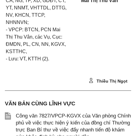
CA, NG, TP, XD, GDĐT, CT,
Mai Thị Thu Vân
YT, NNMT, VHTTDL, DTTG,
NV, KHCN, TTCP,
NHNNVN;
- VPCP: BTCN, PCN Mai
Thị Thu Vân, các Vụ, Cục:
ĐMDN, PL, CN, NN, KGVX,
KSTTHC,
- Lưu: VT, KTTH (2).
Thiều Thị Ngọt
VĂN BẢN CÙNG LĨNH VỰC
Công văn 7827/VPCP-KGVX của Văn phòng Chính
phủ về việc thực hiện ý kiến của đồng chí Thường
trực Ban Bí thư về việc đẩy nhanh tiến độ khám