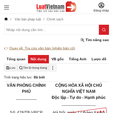
Đăng nhập
Văn bản pháp luật
Chính sách
Tìm nâng cao
👉
Quay về: Tra cứu văn bản (phiên bản cũ)
Tổng quan
Nội dung
VB gốc
Tiếng Anh
Lược đồ
Lưu
Tìm từ trong trang
Tình trạng hiệu lực:
Đã biết
VĂN PHÒNG CHÍNH
CỘNG HÒA XÃ HỘI CHỦ
PHỦ
NGHĨA VIỆT NAM
_________
Độc lập - Tự do - Hạnh phúc
_______________
Số: 478/TB-VPCP
Hà Nội, ngày 12 tháng 9 năm