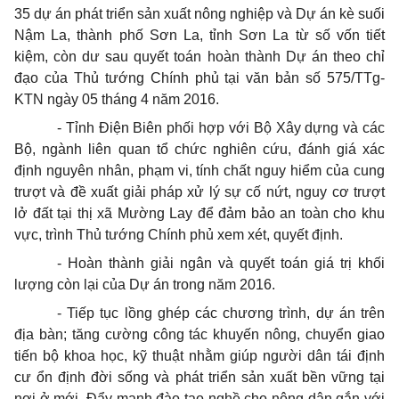
35 dự án phát triển sản xuất nông nghiệp và Dự án kè suối
Nậm La, thành phố Sơn La, tỉnh Sơn La từ số vốn tiết
kiệm, còn dư sau quyết toán hoàn thành Dự án theo chỉ
đạo của Thủ tướng Chính phủ tại
văn
bản số 575/TTg-
KTN ngày 05 tháng 4 năm 2016.
- Tỉnh Điện Biên phối hợp với Bộ Xây dựng và các
Bộ, ngành liên quan tổ chức nghiên cứu, đánh giá xác
định nguyên nhân, phạm vi, tính chất nguy hiểm của cung
trượt và đề xuất giải pháp xử lý sự cố nứt, nguy cơ trượt
lở đất tại thị xã Mường Lay để đảm bảo an toàn cho khu
vực, trình Thủ tướng Chính phủ xem xét, quyết định.
- Hoàn thành giải ngân và quyết toán giá trị khối
lượng còn lại của Dự án
trong
năm 2016.
- Tiếp tục lồng ghép các chương trình, dự án trên
địa bàn; tăng cường công tác khuyến nông, chuyển giao
tiến bộ khoa học, kỹ thuật nhằm giúp người dân tái định
cư ổn định đời sống và phát triển sản xuất bền vững tại
nơi ở mới. Đẩy mạnh đào tạo nghề cho nông dân gắn với