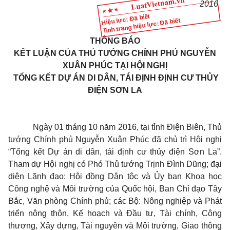
20
1
6
Hiệu lực: Đã biết
Tình trạng hiệu lực: Đã biết
THÔNG BÁO
KẾT LUẬN CỦA THỦ TƯỚNG CHÍNH PHỦ NGUYỄN
XUÂN PHÚC TẠI HỘI NGHỊ
TỔNG KẾT DỰ ÁN DI DÂN, TÁI ĐỊNH ĐỊNH CƯ THỦY
ĐIỆN SƠN LA
Ngày 01 tháng 10 năm 2016, tại tỉnh Điện Biên, Thủ
t
ướ
ng Chính phủ Nguyễn Xuân Phúc đã chủ trì Hội nghị
“Tổng kết Dự án di dân, tái định cư thủy điện Sơn La”.
Tham dự Hội nghị có Phó Thủ tướng Trịnh Đình Dũng; đại
diện Lãnh đạo: Hội đồng Dân tộc và
Ủy ban
Khoa học
Công nghệ và Môi trường của Quốc hội, Ban Chỉ đạo Tây
Bắc, Văn phòng Chính phủ; các Bộ: Nông nghiệp và Phát
triển nông thôn, Kế hoạch và Đầu tư, Tài chính, Công
thương, Xây dựng, Tài nguyên và Môi trường, Giao thông