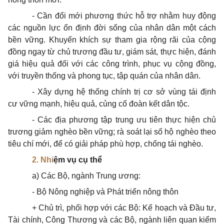
- Cần đổi mới phương thức hỗ trợ nhằm huy động
các nguồn lực ổn định đời sống của nhân dân một cách
bền vững. Khuyến khích sự tham gia rộng rãi của cộng
đồng ngay từ chủ trương đầu tư, giám sát, thực hiện, đánh
giá hiệu quả đối với các công trình, phục vụ cộng đồng,
với truyền thống và phong tục, tập quán của nhân dân.
- Xây dựng hệ thống chính trị cơ
sở
vùng tái định
cư vững mạnh, hiệu quả, củng cố đoàn kết dân tộc.
- Các địa phương tập trung ưu tiên thực hiện chủ
trương giảm nghèo bền vững; rà soát lại số hộ nghèo theo
tiêu chí mới, để có giải pháp
phù hợp
, chống tái nghèo.
2. Nhi
ệ
m v
ụ
c
ụ
thể
a) Các Bộ, ngành Trung ương:
- Bộ Nông nghiệp và Phát triển nông thôn
+ Chủ trì, phối hợp với các Bộ: Kế hoạch và Đầu tư,
Tài chính, Công Thương và các Bộ, ngành liên quan kiểm