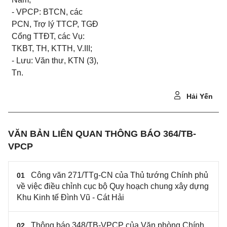
- VPCP: BTCN, các
PCN, Trợ
lý
TTCP, TGĐ
Cổng TTĐT, các Vụ:
TKBT, TH, KTTH, V.III;
- Lưu: Văn thư, KTN (3),
Tn.
Hải Yến
VĂN BẢN LIÊN QUAN THÔNG BÁO 364/TB-
VPCP
Công văn 271/TTg-CN của Thủ tướng Chính phủ
01
về việc điều chỉnh cục bộ Quy hoạch chung xây dựng
Khu Kinh tế Đình Vũ - Cát Hải
Thông báo 348/TB-VPCP của Văn phòng Chính
02