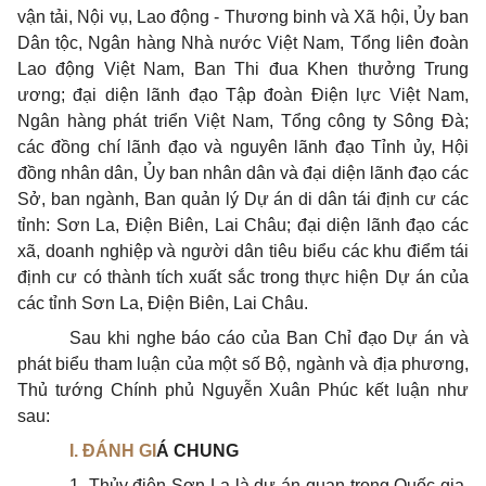
vận tải, Nội vụ, Lao động - Thương binh và Xã hội,
Ủy ban
Dân tộc, Ngân hàng Nhà nước Việt Nam, Tổng liên đoàn
Lao động Việt Nam, Ban Thi đua Khen thưởng Trung
ương; đại diện lãnh đạo Tập đoàn Điện lực Việt Nam,
Ngân hàng phát triển Việt Nam, Tổng công ty Sông Đà;
các đồng chí lãnh đạo và nguyên lãnh đạo Tỉnh ủy, Hội
đồng nhân dân,
Ủy ban
nhân dân và đại diện lãnh đạo các
Sở, ban ngành, Ban quản lý Dự án di dân tái định cư các
tỉnh: Sơn La, Điện Biên, Lai Châu; đại diện lãnh đạo các
xã, doanh nghiệp và người dân tiêu biểu các khu điểm tái
định cư có thành tích xuất sắc trong thực hiện Dự án của
các tỉnh Sơn La, Điện Biên, Lai Châu.
Sau khi nghe báo cáo của Ban Chỉ đạo Dự án và
phát biểu tham luận của một số Bộ, ngành và địa phương,
Thủ tướng Chính phủ Nguyễn Xuân Phúc kết luận như
sau:
I. ĐÁNH GI
Á
CHUNG
1. Thủy điện Sơn La là dự án quan trọng Quốc gia,