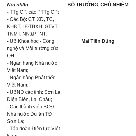
Nơi nhận:
BỘ TRƯỞNG, CHỦ NHIỆM
- TTg CP, các PTTg CP;
- Các Bộ: CT, XD, TC,
KHĐT, LĐTBXH, GTVT,
TNMT, NN&PTNT;
- UB Khoa học - Công
Mai Ti
ế
n Dũn
g
nghệ và Môi trường của
QH;
- Ngân hàng Nhà nước
Việt Nam;
- Ngân hàng Phát triển
Việt Nam;
-
UBND
các tỉnh: Sơn La,
Điện Biên, Lai Châu;
- Các thành viên BCĐ
Nhà nước Dự án TĐ
Sơn La;
- Tập đoàn Điện lực Việt
Nam;