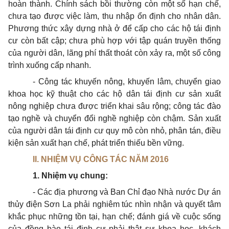
hoàn thành. Chính sách bồi thường còn một số hạn chế,
chưa tạo được việc làm, thu nhập ổn định cho nhân dân.
Phương thức xây dựng nhà ở để cấp cho các hộ tái định
cư còn bất cập; chưa phù hợp với tập quán truyền thống
của người dân, lãng phí thất
thoát
còn xảy ra, một số công
trình xuống cấp nhanh.
- Công tác khuyến nông, khuyến lâm, chuyển giao
khoa học kỹ thuật cho các hộ dân tái định cư sản xuất
nông nghiệp chưa được triển khai sâu rộng; công tác đào
tạo nghề và chuyển đổi nghề nghiệp còn chậm. Sản xuất
của người dân tái định cư quy mô còn nhỏ, phân tán, điều
kiện sản xuất hạn chế, phát triển thiếu bền vững.
II. NHIỆM VỤ CÔNG TÁC NĂM 2016
1. Nhiệm vụ chung:
- Các địa phương và Ban Chỉ đạo Nhà nước Dự án
thủy điện Sơn La phải nghiêm túc nhìn nhận và quyết tâm
khắc phục những tồn tại, hạn chế; đánh giá về cuộc sống
của đồng bào tái định cư phải thật sự khoa học, khách