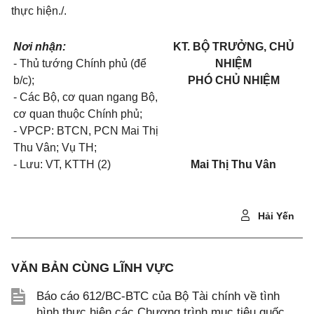
thực hiện./.
Nơi nhận:
KT. BỘ TRƯỞNG, CHỦ
- Thủ tướng Chính phủ (để
NHIỆM
b/c);
PHÓ CHỦ NHIỆM
- Các Bộ, cơ quan ngang Bộ,
cơ quan thuộc Chính phủ;
- VPCP: BTCN, PCN Mai Thị
Thu Vân; Vụ TH;
- Lưu: VT, KTTH (2)
Mai Thị Thu Vân
Hải Yến
VĂN BẢN CÙNG LĨNH VỰC
Báo cáo 612/BC-BTC của Bộ Tài chính về tình
hình thực hiện các Chương trình mục tiêu quốc