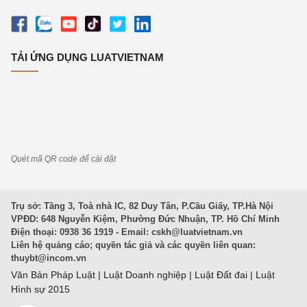
TẢI ỨNG DỤNG LUATVIETNAM
Quét mã QR code để cài đặt
Trụ sở: Tầng 3, Toà nhà IC, 82 Duy Tân, P.Cầu Giấy, TP.Hà Nội
VPĐD: 648 Nguyễn Kiệm, Phường Đức Nhuận, TP. Hồ Chí Minh
Điện thoại: 0938 36 1919 - Email:
cskh@luatvietnam.vn
Liên hệ quảng cáo; quyền tác giả và các quyền liên quan:
thuybt@incom.vn
Văn Bản Pháp Luật
|
Luật Doanh nghiệp
|
Luật Đất đai
|
Luật
Hình sự 2015