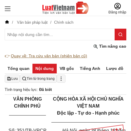
Đăng nhập
Văn bản pháp luật
Chính sách
Tìm nâng cao
👉
Quay về: Tra cứu văn bản (phiên bản cũ)
Tổng quan
Nội dung
VB gốc
Tiếng Anh
Lược đồ
Lưu
Tìm từ trong trang
Tình trạng hiệu lực:
Đã biết
VĂN PHÒNG
CỘNG HÒA XÃ HỘI CHỦ NGHĨA
CHÍNH PHỦ
VIỆT NAM
______________
Độc lập - Tự do - Hạnh phúc
____________________________
Số: 351/TB-VPCP
Hà Nội, ngày 28 tháng 12 năm