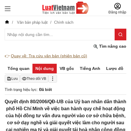
Đăng nhập
Văn bản pháp luật
Chính sách
Tìm nâng cao
👉
Quay về: Tra cứu văn bản (phiên bản cũ)
Tổng quan
Nội dung
VB gốc
Tiếng Anh
Lược đồ
Lưu
Theo dõi VB
Tình trạng hiệu lực:
Đã biết
Quyết định 80/2006/QĐ-UB của Uỷ ban nhân dân thành
phố Hồ Chí Minh về việc ban hành quy chế hoạt động
của hội đồng tư vấn đưa người vào cơ sở chữa bệnh,
cơ sở dạy nghề và giải quyết việc làm cho người sau
cai nghiện ma tý và giải quyết tái hoà nhập cộng đồng